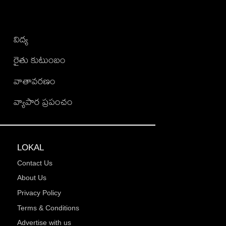
విద్య
రైతు కుటుంబం
వాతావరణం
వ్యాపార ప్రపంచం
LOKAL
Contact Us
About Us
Privacy Policy
Terms & Conditions
Advertise with us