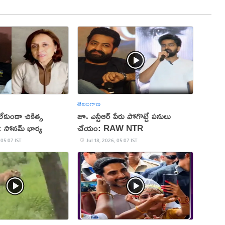
తెలంగాణ
ేకుండా చికిత్స
జూ. ఎన్టీఆర్ పేరు పోగొట్టే పనులు
సోనమ్ భార్య
చేయం: RAW NTR
 05:07 IST
Jul 18, 2026, 05:07 IST