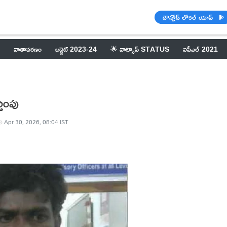
డౌన్లోడ్ లోకల్ యాప్
వాతావరణం
బడ్జెట్ 2023-24
🌟 వాట్సాప్ STATUS
ఐపీఎల్ 2021
తింపు
Apr 30, 2026, 08:04 IST