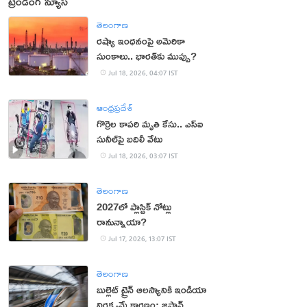
ట్రెండింగ్ న్యూస్
తెలంగాణ
రష్యా ఇంధనంపై అమెరికా
సుంకాలు.. భారత్‌కు ముప్పు?
Jul 18, 2026, 04:07 IST
ఆంధ్రప్రదేశ్
గొర్రెల కాపరి మృతి కేసు.. ఎస్ఐ
సునీల్‌పై బదిలీ వేటు
Jul 18, 2026, 03:07 IST
తెలంగాణ
2027లో ప్లాస్టిక్ నోట్లు
రానున్నాయా?
Jul 17, 2026, 13:07 IST
తెలంగాణ
బుల్లెట్ ట్రైన్ ఆలస్యానికి ఇండియా
నిర్లక్ష్యమే కారణం: జపాన్