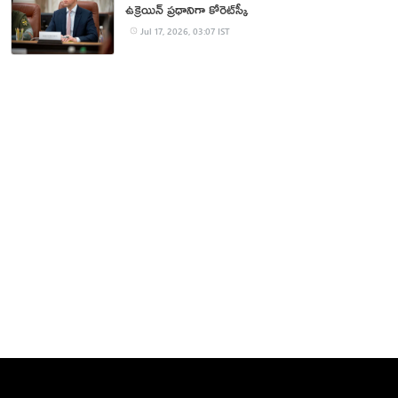
ఉక్రెయిన్ ప్రధానిగా కోరెట్‌స్కీ
Jul 17, 2026, 03:07 IST