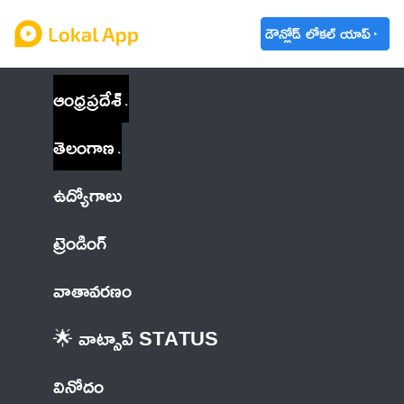
డౌన్లోడ్ లోకల్ యాప్
ఆంధ్రప్రదేశ్
తెలంగాణ
ఉద్యోగాలు
ట్రెండింగ్
వాతావరణం
🌟 వాట్సాప్ STATUS
వినోదం