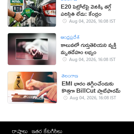
E20 పెట్రోల్‌పై వెనక్కి తగ్గే
పరిస్థితి లేదు: కేంద్రం
Aug 04, 2026, 16:08 IST
ఆంధ్రప్రదేశ్
కాలువలో గుర్తుతెలియని వ్యక్తి
మృతదేహం లభ్యం
Aug 04, 2026, 16:08 IST
తెలంగాణ
EMI భారం తగ్గించేందుకు
కొత్తగా BillCut ప్లాట్‌ఫారమ్
Aug 04, 2026, 16:08 IST
రాష్ట్రాలు
ఇతర కేటగిరీలు