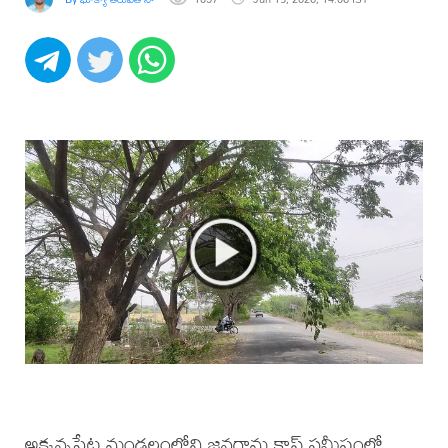
అక్కన్నపేట మండలంలోని జనగామ క్రాస్ సమీపంలో