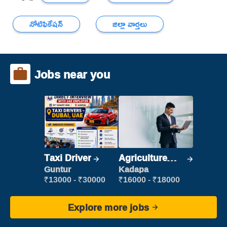
నోటిఫికేషన్
జిల్లా వార్తలు
Jobs near you
Taxi Driver
Agriculture
Labour
Guntur
Kadapa
₹13000 - ₹30000
₹16000 - ₹18000
Explore more jobs