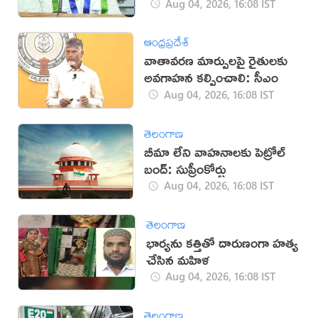
Aug 04, 2026, 16:08 IST
ఆంధ్రప్రదేశ్
వాతావరణ మార్పులపై రైతులకు
అవగాహన కల్పించాలి: సీఎం
Aug 04, 2026, 16:08 IST
తెలంగాణ
బీమా లేని వాహనాలకు పెట్రోల్
బంద్: సుప్రీంకోర్టు
Aug 04, 2026, 16:08 IST
తెలంగాణ
భార్యను కత్తితో దారుణంగా హత్య
చేసిన మహిళ
Aug 04, 2026, 16:08 IST
తెలంగాణ