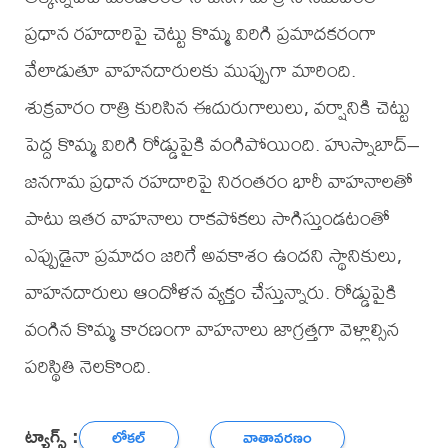
ప్రధాన రహదారిపై చెట్టు కొమ్మ విరిగి ప్రమాదకరంగా
వేలాడుతూ వాహనదారులకు ముప్పుగా మారింది.
శుక్రవారం రాత్రి కురిసిన ఈదురుగాలులు, వర్షానికి చెట్టు
పెద్ద కొమ్మ విరిగి రోడ్డుపైకి వంగిపోయింది. హుస్నాబాద్–
జనగామ ప్రధాన రహదారిపై నిరంతరం భారీ వాహనాలతో
పాటు ఇతర వాహనాలు రాకపోకలు సాగిస్తుండటంతో
ఎప్పుడైనా ప్రమాదం జరిగే అవకాశం ఉందని స్థానికులు,
వాహనదారులు ఆందోళన వ్యక్తం చేస్తున్నారు. రోడ్డుపైకి
వంగిన కొమ్మ కారణంగా వాహనాలు జాగ్రత్తగా వెళ్లాల్సిన
పరిస్థితి నెలకొంది.
ట్యాగ్స్ :
లోకల్
వాతావరణం