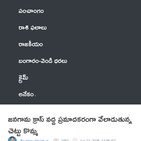
పంచాంగం
రాశి ఫలాలు
రాజకీయం
బంగారం-వెండి ధరలు
క్రైమ్
అనేకం
జనగామ క్రాస్ వద్ద ప్రమాదకరంగా వేలాడుతున్న
చెట్టు కొమ్మ
By భూక్యా తిరుపతి నాయక్ జర్నలిస్ట్
1057
Jun 13, 2026, 14:06 IST