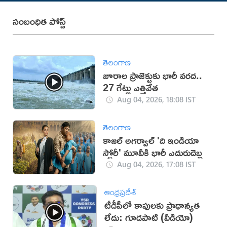
సంబంధిత పోస్ట్
తెలంగాణ
జూరాల ప్రాజెక్టుకు భారీ వరద..
27 గేట్లు ఎత్తివేత
Aug 04, 2026, 18:08 IST
తెలంగాణ
కాజల్ అగర్వాల్ 'ది ఇండియా
స్టోరీ' మూవీకి భారీ ఎదురుదెబ్బ
Aug 04, 2026, 17:08 IST
ఆంధ్రప్రదేశ్
టీడీపీలో కాపులకు ప్రాధాన్యత
లేదు: గూడపాటి (వీడియో)