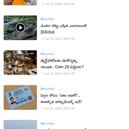
వైరల్
Jul 25, 2026, 14:07 IST
తెలంగాణ
మునగ చెట్టు ఎక్కిన ఎలుగుబంటి
(వీడియో)
Jul 25, 2026, 08:07 IST
తెలంగాణ
స్మార్ట్‌ఫోన్‌లను వదిలేస్తున్న
యువత.. Gen Zకి ఏమైంది?
Jul 25, 2026, 08:07 IST
తెలంగాణ
పిల్లల కోసం 'బాల ఆధార్'..
కావాల్సిన డాక్యుమెంట్స్ ఇవే!
Jul 25, 2026, 08:07 IST
తెలంగాణ