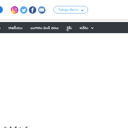
Telugu తెలుగు
ు
రాజకీయం
బంగారం-వెండి ధరలు
క్రైమ్
అనేకం