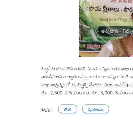
సిద్ధిపేట జిల్లా కొమురవెల్లి మండల వ్యవసాయ అధ
అవశేషాలను కాల్చడం వల్ల వాయు కాలుష్యం పెరిగి 
శాఖ ఆధ్వర్యంలో ఈ విజ్ఞప్తి చేశారు. పంట అవశేషా
రూ. 2,500, 2-5 ఎకరాలకు రూ. 5,000, 5 ఎకరాలకు 
ట్యాగ్స్ :
లోకల్
వ్యవసాయం