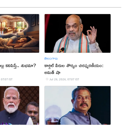
తెలంగాణ
్లు కనిపిస్తే.. శుభమా?
కార్గిల్ వీరుల శౌర్యం చిరస్మరణీయం:
అమిత్ షా
 07:07 IST
Jul 26, 2026, 07:07 IST