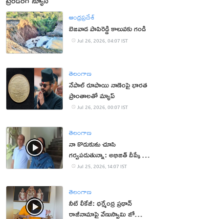
ట్రెండింగ్ న్యూస్
ఆంధ్రప్రదేశ్
బెజవాడ పాపిరెడ్డి కాలువకు గండి
Jul 26, 2026, 04:07 IST
తెలంగాణ
నేపాల్‌ రూపాయి నాణెంపై భారత
ప్రాంతాలతో మ్యాప్‌
Jul 26, 2026, 00:07 IST
తెలంగాణ
నా కొడుకును చూసి
గర్వపడుతున్నా: అభిజిత్ దీప్కే తల్లి
అనిత
Jul 25, 2026, 14:07 IST
తెలంగాణ
నీట్ లీకేజీ: ధర్మేంద్ర ప్రధాన్
రాజీనామాపై వేణుస్వామి జోస్యం