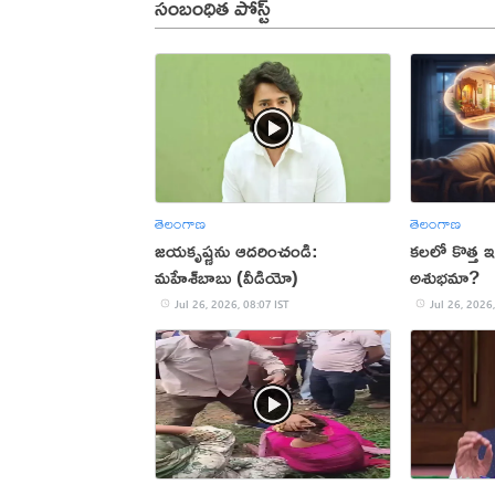
సంబంధిత పోస్ట్
తెలంగాణ
తెలంగాణ
జయకృష్ణను ఆదరించండి:
కలలో కొత్త ఇల
మహేశ్‌బాబు (వీడియో)
అశుభమా?
Jul 26, 2026, 08:07 IST
Jul 26, 2026,