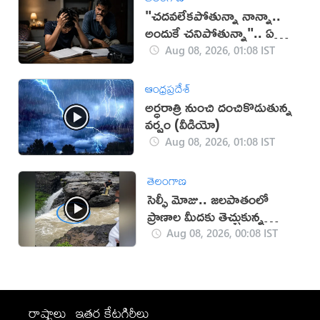
"చదవలేకపోతున్నా నాన్నా..
అందుకే చనిపోతున్నా".. ఏడో
తరగతి బాలుడు సూసైడ్
Aug 08, 2026, 01:08 IST
ఆంధ్రప్రదేశ్
అర్ధరాత్రి నుంచి దంచికొడుతున్న
వర్షం (వీడియో)
Aug 08, 2026, 01:08 IST
తెలంగాణ
సెల్ఫీ మోజు.. జలపాతంలో
ప్రాణాల మీదకు తెచ్చుకున్న
యువకుడు!
Aug 08, 2026, 00:08 IST
రాష్ట్రాలు
ఇతర కేటగిరీలు