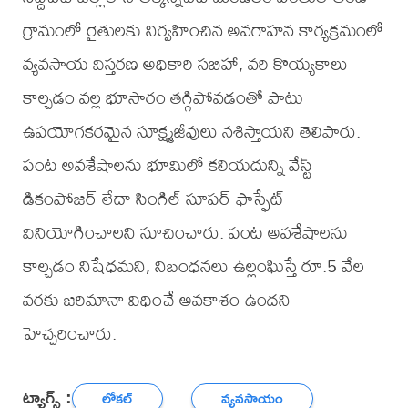
గ్రామంలో రైతులకు నిర్వహించిన అవగాహన కార్యక్రమంలో
వ్యవసాయ విస్తరణ అధికారి సబిహా, వరి కొయ్యకాలు
కాల్చడం వల్ల భూసారం తగ్గిపోవడంతో పాటు
ఉపయోగకరమైన సూక్ష్మజీవులు నశిస్తాయని తెలిపారు.
పంట అవశేషాలను భూమిలో కలియదున్ని వేస్ట్
డికంపోజర్ లేదా సింగిల్ సూపర్ ఫాస్ఫేట్
వినియోగించాలని సూచించారు. పంట అవశేషాలను
కాల్చడం నిషేధమని, నిబంధనలు ఉల్లంఘిస్తే రూ.5 వేల
వరకు జరిమానా విధించే అవకాశం ఉందని
హెచ్చరించారు.
ట్యాగ్స్ :
లోకల్
వ్యవసాయం