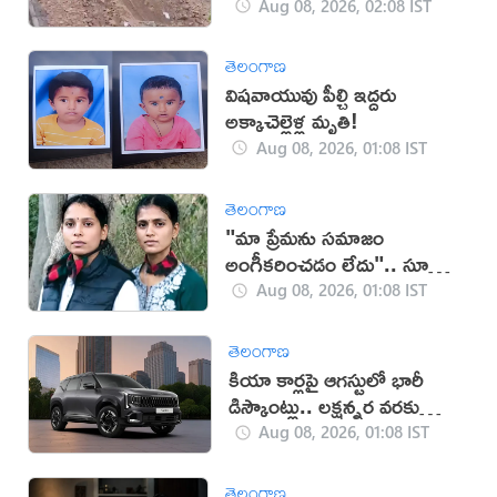
Aug 08, 2026, 02:08 IST
తెలంగాణ
విషవాయువు పీల్చి ఇద్దరు
అక్కాచెల్లెళ్ల మృతి!
Aug 08, 2026, 01:08 IST
తెలంగాణ
"మా ప్రేమను సమాజం
అంగీకరించడం లేదు".. సూసైడ్
చేసుకున్న ఇద్దరు యువతులు
Aug 08, 2026, 01:08 IST
తెలంగాణ
కియా కార్లపై ఆగస్టులో భారీ
డిస్కౌంట్లు.. లక్షన్నర వరకు
ఆఫర్లు!
Aug 08, 2026, 01:08 IST
తెలంగాణ