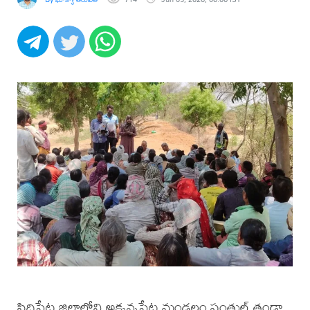
సిద్దిపేట జిల్లాలోని అక్కన్నపేట మండలం పంతుల్ తండా