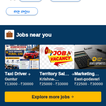
జిల్లా వార్తలు
Jobs near you
Taxi Driver
Territory Sales
Marketing
Manager
Executive
Guntur
Krishna-
East-godavari
vijayawada
₹13000 - ₹30000
₹25000 - ₹33000
₹22500 - ₹30000
Explore more jobs