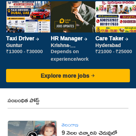
Taxi Driver
HR Manager
Care Taker
Guntur
Krishna-
Hyderabad
vijayawada
₹13000 - ₹30000
Depends on
₹21000 - ₹25000
experience/work
Explore more jobs
సంబంధిత పోస్ట్
తెలంగాణ
9 నెలల చిన్నారిని చెరువులో