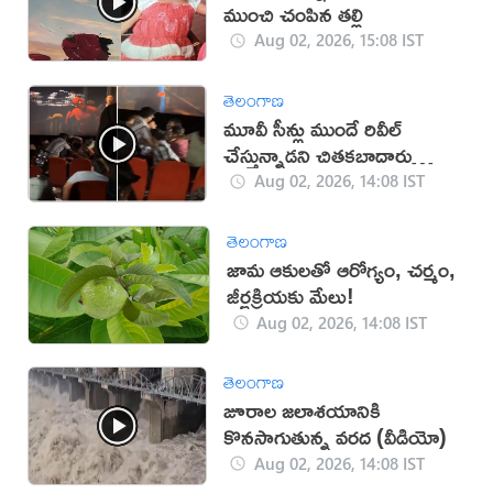
ముంచి చంపిన తల్లి
Aug 02, 2026, 15:08 IST
తెలంగాణ
మూవీ సీన్లు ముందే రివీల్
చేస్తున్నాడని చితకబాదారు
(వీడియో)
Aug 02, 2026, 14:08 IST
తెలంగాణ
జామ ఆకులతో ఆరోగ్యం, చర్మం,
జీర్ణక్రియకు మేలు!
Aug 02, 2026, 14:08 IST
తెలంగాణ
జూరాల జలాశయానికి
కొనసాగుతున్న వరద (వీడియో)
Aug 02, 2026, 14:08 IST