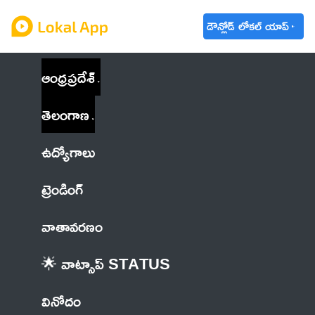
డౌన్లోడ్ లోకల్ యాప్
ఆంధ్రప్రదేశ్
తెలంగాణ
ఉద్యోగాలు
ట్రెండింగ్
వాతావరణం
🌟 వాట్సాప్ STATUS
వినోదం