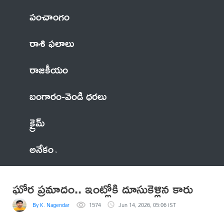
పంచాంగం
రాశి ఫలాలు
రాజకీయం
బంగారం-వెండి ధరలు
క్రైమ్
అనేకం
ఘోర ప్రమాదం.. ఇంట్లోకి దూసుకెళ్లిన కారు
By K. Nagendar
1574
Jun 14, 2026, 05:06 IST