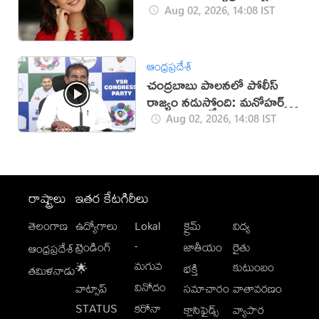
Aug 02, 2026, 14:08 IST
ఆంధ్రప్రదేశ్
చంద్రబాబు పాలనలో పోలీస్
రాజ్యం నడుస్తోంది: మనోహర్
రెడ్డి
Aug 02, 2026, 14:08 IST
రాష్ట్రాలు
ఇతర కేటగిరీలు
తెలంగాణ
ఉద్యోగాలు
Lokal
క్రైమ్
విద్య
-
ట్రెండింగ్
జాతీయం
రైతు
ఆంధ్రప్రదేశ్
మగువ
కుటుంబం
🌟
భక్తి
తమిళనాడు
వినోదం
వాట్సాప్
సమాచారం
వాతావరణం
STATUS
కరోనా
క్లాసిఫైడ్స్
వ్యాపార