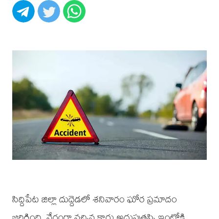
సిద్దిపేట జిల్లా దుద్దెడలో శనివారం ఘోర ప్రమాదం
జరిగింది. వేగంగా వచ్చిన కారు అదుపుతప్పి ఇంట్లోకి