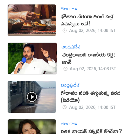
తెలంగాణ
భోజనం వేగంగా తింటే వచ్చే
సమస్యలు ఇవే!
Aug 02, 2026, 14:08 IST
ఆంధ్రప్రదేశ్
చంద్రబాబుది రాజకీయ కక్ష:
జగన్
Aug 02, 2026, 14:08 IST
ఆంధ్రప్రదేశ్
గోదావరి నదికి తగ్గుతున్న వరద
(వీడియో)
Aug 02, 2026, 14:08 IST
తెలంగాణ
రితిక నాయక్ హ్యాట్రిక్ కొట్టేనా?