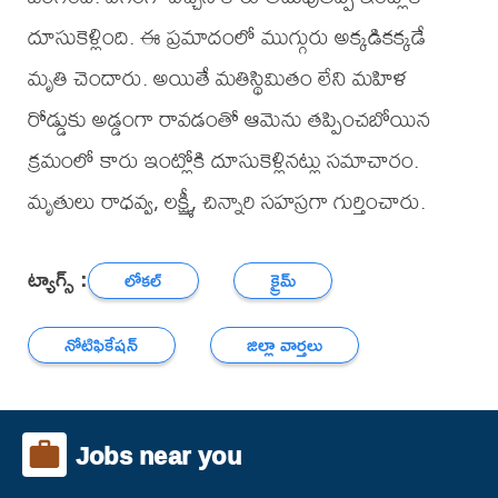
దూసుకెళ్లింది. ఈ ప్రమాదంలో ముగ్గురు అక్కడికక్కడే
మృతి చెందారు. అయితే మతిస్థిమితం లేని మహిళ
రోడ్డుకు అడ్డంగా రావడంతో ఆమెను తప్పించబోయిన
క్రమంలో కారు ఇంట్లోకి దూసుకెళ్లినట్లు సమాచారం.
మృతులు రాధవ్వ, లక్ష్మీ, చిన్నారి సహస్రగా గుర్తించారు.
ట్యాగ్స్ :
లోకల్
క్రైమ్
నోటిఫికేషన్
జిల్లా వార్తలు
Jobs near you