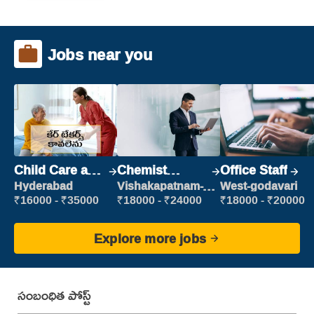
Jobs near you
Child Care and
Chemist
Office Staff
Patient care
Production
Hyderabad
Vishakapatnam-
West-godavari
new
Executive
₹16000 - ₹35000
₹18000 - ₹24000
₹18000 - ₹20000
Explore more jobs
సంబంధిత పోస్ట్