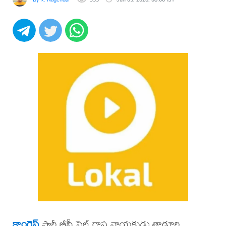
కాంగ్రెస్
పార్టీ బీసీ సెల్ రాష్ట్ర నాయకుడు తాడూరి