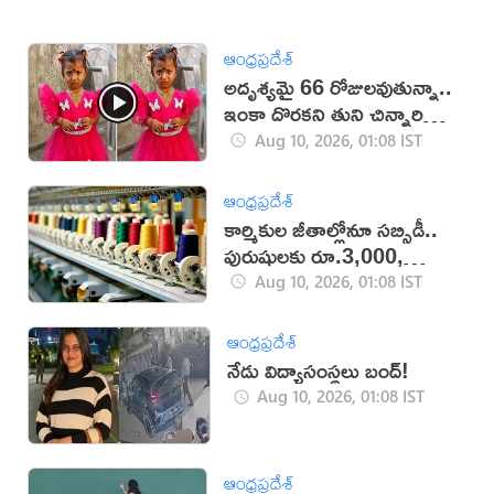
ఆంధ్రప్రదేశ్
అదృశ్యమై 66 రోజులవుతున్నా..
ఇంకా దొరకని తుని చిన్నారి
ఆచూకీ (VIDEO)
Aug 10, 2026, 01:08 IST
ఆంధ్రప్రదేశ్
కార్మికుల జీతాల్లోనూ సబ్సిడీ..
పురుషులకు రూ.3,000,
మహిళలకు రూ.3,500
Aug 10, 2026, 01:08 IST
ఆంధ్రప్రదేశ్
నేడు విద్యాసంస్థలు బంద్!
Aug 10, 2026, 01:08 IST
ఆంధ్రప్రదేశ్