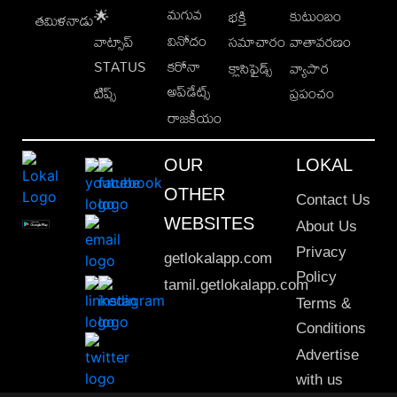
మగువ
కుటుంబం
🌟
భక్తి
తమిళనాడు
వినోదం
వాట్సాప్
సమాచారం
వాతావరణం
STATUS
కరోనా
క్లాసిఫైడ్స్
వ్యాపార
అప్‌డేట్స్
టిప్స్
ప్రపంచం
రాజకీయం
OUR
LOKAL
OTHER
Contact Us
WEBSITES
About Us
Privacy
getlokalapp.com
Policy
tamil.getlokalapp.com
Terms &
Conditions
Advertise
with us