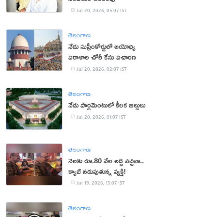
Jul 20, 2026, 05:07 IST
తెలంగాణ
నేడు సుప్రీంకోర్టులో అయోధ్య
విరాళాల చోరీ కేసు విచారణ
Jul 20, 2026, 02:07 IST
తెలంగాణ
నేడు పార్లమెంటులో కీలక బిల్లులు
Jul 20, 2026, 01:07 IST
తెలంగాణ
నెలకు రూ.80 వేల అద్దె వచ్చినా..
క్యాబ్ నడుపుతున్న వ్యక్తి!
Jul 19, 2026, 15:07 IST
తెలంగాణ