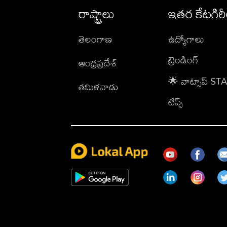
రాష్ట్రాలు
ఇతర కేటగిర
తెలంగాణ
ఉద్యోగాలు
ట్రెండింగ్
ఆంధ్రప్రదేశ్
🌟 వాట్సాప్ S
తమిళనాడు
టిప్స్