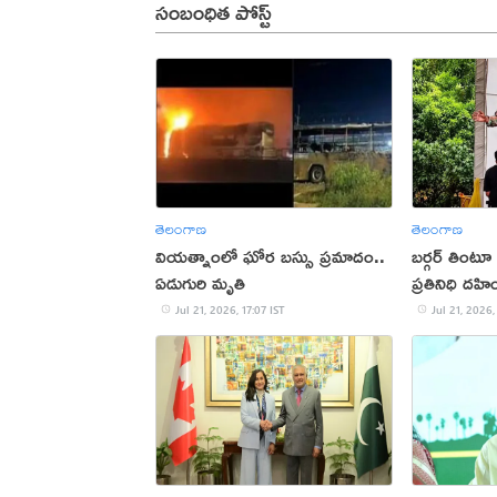
సంబంధిత పోస్ట్
తెలంగాణ
తెలంగాణ
వియత్నాంలో ఘోర బస్సు ప్రమాదం..
బర్గర్ తింటూ
ఏడుగురి మృతి
ప్రతినిధి దహ
Jul 21, 2026, 17:07 IST
Jul 21, 2026,