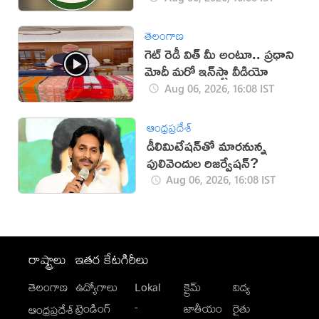
తెలంగాణ
గెట్ రెడీ విత్ మీ అంటూ.. ప్రధాని
మోదీ మరో ఇన్‌స్టా వీడియో
Aug 06, 2026, 16:08 IST
ఆంధ్రప్రదేశ్
డీలిమిటేషన్‌తో మారనున్న
పులివెందుల రిజర్వేషన్?
Aug 06, 2026, 16:08 IST
రాష్ట్రాలు
ఇతర కేటగిరీలు
తెలంగాణ
ఉద్యోగాలు
Lokal
క్రైమ్
విద్య
-
ట్రెండింగ్
జాతీయం
రైతు
ఆంధ్రప్రదేశ్