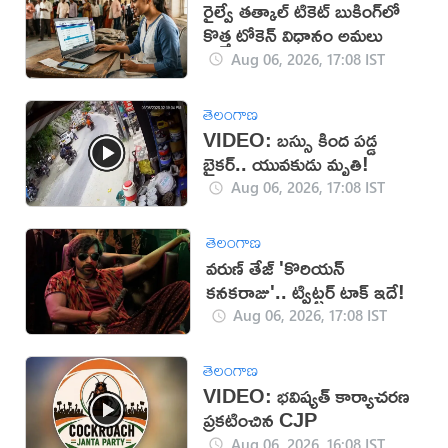
రైల్వే తత్కాల్ టికెట్ బుకింగ్‌లో
కొత్త టోకెన్ విధానం అమలు
Aug 06, 2026, 17:08 IST
తెలంగాణ
VIDEO: బస్సు కింద పడ్డ
బైకర్.. యువకుడు మృతి!
Aug 06, 2026, 17:08 IST
తెలంగాణ
వరుణ్ తేజ్ 'కొరియన్
కనకరాజు'.. ట్విట్టర్ టాక్ ఇదే!
Aug 06, 2026, 17:08 IST
తెలంగాణ
VIDEO: భవిష్యత్ కార్యాచరణ
ప్రకటించిన CJP
Aug 06, 2026, 16:08 IST