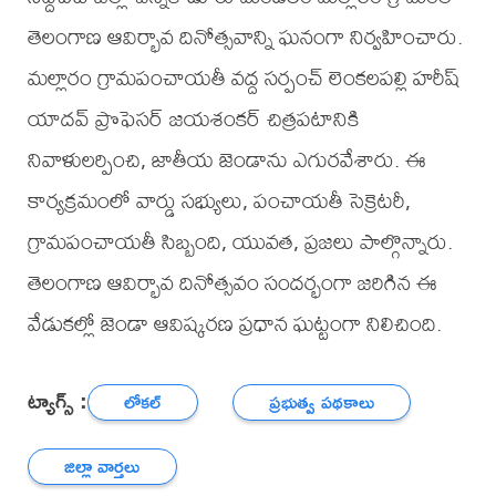
తెలంగాణ ఆవిర్భావ దినోత్సవాన్ని ఘనంగా నిర్వహించారు.
మల్లారం గ్రామపంచాయతీ వద్ద సర్పంచ్ లెంకలపల్లి హరీష్
యాదవ్ ప్రొఫెసర్ జయశంకర్ చిత్రపటానికి
నివాళులర్పించి, జాతీయ జెండాను ఎగురవేశారు. ఈ
కార్యక్రమంలో వార్డు సభ్యులు, పంచాయతీ సెక్రెటరీ,
గ్రామపంచాయతీ సిబ్బంది, యువత, ప్రజలు పాల్గొన్నారు.
తెలంగాణ ఆవిర్భావ దినోత్సవం సందర్భంగా జరిగిన ఈ
వేడుకల్లో జెండా ఆవిష్కరణ ప్రధాన ఘట్టంగా నిలిచింది.
ట్యాగ్స్ :
లోకల్
ప్రభుత్వ పథకాలు
జిల్లా వార్తలు