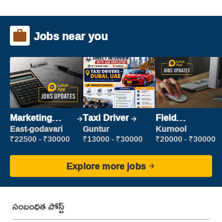
Jobs near you
Marketing
Taxi Driver
Field
Executive
Marketing
East-godavari
Guntur
Kurnool
Executive
₹22500 - ₹30000
₹13000 - ₹30000
₹20000 - ₹30000
Explore more jobs
సంబంధిత పోస్ట్