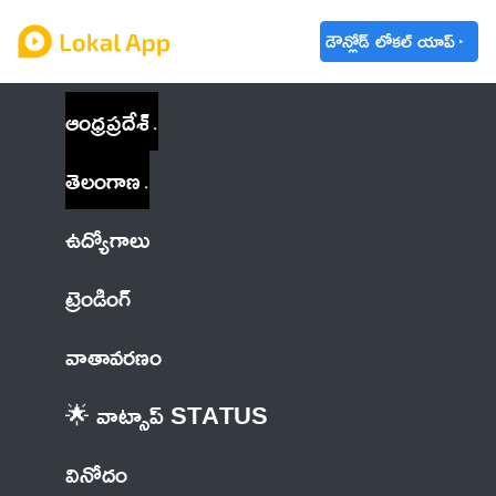
డౌన్లోడ్ లోకల్ యాప్
ఆంధ్రప్రదేశ్
తెలంగాణ
ఉద్యోగాలు
ట్రెండింగ్
వాతావరణం
🌟 వాట్సాప్ STATUS
వినోదం