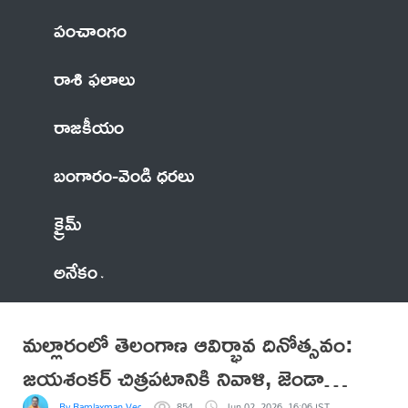
పంచాంగం
రాశి ఫలాలు
రాజకీయం
బంగారం-వెండి ధరలు
క్రైమ్
అనేకం
మల్లారంలో తెలంగాణ ఆవిర్భావ దినోత్సవం:
జయశంకర్ చిత్రపటానికి నివాళి, జెండా
By Ramlaxman Vedhanshi
854
Jun 02, 2026, 16:06 IST