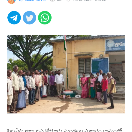
ఆవిష్కరణ
సిద్దిపేట జిల్లా చిన్నకోడూరు మండలం మల్లారం గ్రామంలో