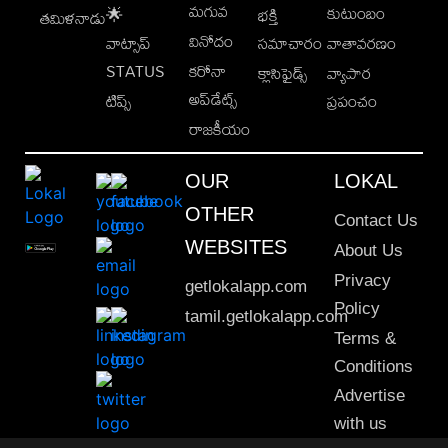
మగువ
కుటుంబం
🌟
భక్తి
తమిళనాడు
వినోదం
వాట్సాప్
సమాచారం
వాతావరణం
STATUS
కరోనా
క్లాసిఫైడ్స్
వ్యాపార
అప్‌డేట్స్
టిప్స్
ప్రపంచం
రాజకీయం
OUR
LOKAL
OTHER
Contact Us
WEBSITES
About Us
Privacy
getlokalapp.com
Policy
tamil.getlokalapp.com
Terms &
Conditions
Advertise
with us