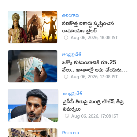
తెలంగాణ
సరికొత్త రికార్డు సృష్టించిన
రామాయణ ట్రైలర్‌
Aug 06, 2026, 18:08 IST
ఆంధ్రప్రదేశ్
ఒక్కో కుటుంబానికి రూ.25
వేలు.. ఖాతాల్లో జ‌మ చేయ‌నున్న
ప్ర‌భుత్వం..!
Aug 06, 2026, 17:08 IST
ఆంధ్రప్రదేశ్
వైసీపీ తీరుపై మంత్రి లోకేష్ తీవ్ర
విమర్శలు
Aug 06, 2026, 17:08 IST
తెలంగాణ