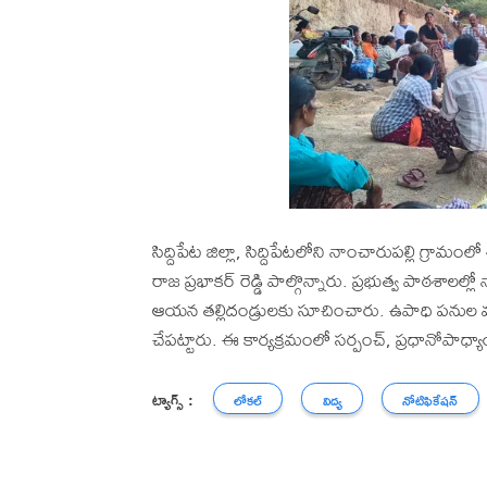
సిద్దిపేట జిల్లా, సిద్దిపేటలోని నాంచారుపల్లి గ్రా
రాజ ప్రభాకర్ రెడ్డి పాల్గొన్నారు. ప్రభుత్వ పాఠశాలల
ఆయన తల్లిదండ్రులకు సూచించారు. ఉపాధి పనుల వద్దకు 
చేపట్టారు. ఈ కార్యక్రమంలో సర్పంచ్, ప్రధానోపాధ్
ట్యాగ్స్ :
లోకల్
విద్య
నోటిఫికేషన్