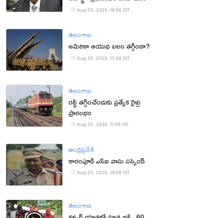
Aug 05, 2026, 16:08 IST
తెలంగాణ
అమెరికా ఆయుధ బలం తగ్గిందా?
Aug 05, 2026, 15:08 IST
తెలంగాణ
రద్దీ తగ్గించేందుకు ప్రత్యేక రైళ్లు
ప్రారంభం
Aug 05, 2026, 11:08 IST
ఆంధ్రప్రదేశ్
కారంపూడి ఎస్ఐ వాసు స‌స్పెండ్‌
Aug 05, 2026, 10:08 IST
తెలంగాణ
కన్వర్ యాత్రలో మాతృభక్తి.. 60