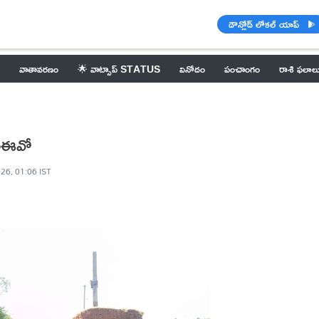
డౌన్లోడ్ లోకల్ యాప్
వాతావరణం
🌟 వాట్సాప్ STATUS
వినోదం
పంచాంగం
రాశి ఫలాల
ఎంఈవో
26, 01:06 IST