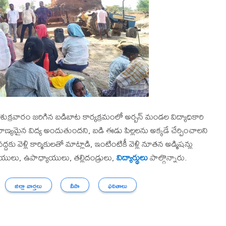
మంలో శుక్రవారం జరిగిన బడిబాట కార్యక్రమంలో అర్బన్ మండల విద్యాధికారి
్లో నాణ్యమైన విద్య అందుతుందని, బడి ఈడు పిల్లలను అక్కడే చేర్పించాలని
వెళ్లి కార్మికులతో మాట్లాడి, ఇంటింటికీ వెళ్లి నూతన అడ్మిషన్లు
యాయులు, ఉపాధ్యాయులు, తల్లిదండ్రులు,
విద్యార్థులు
పాల్గొన్నారు.
జిల్లా వార్తలు
వీసా
ఫలితాలు