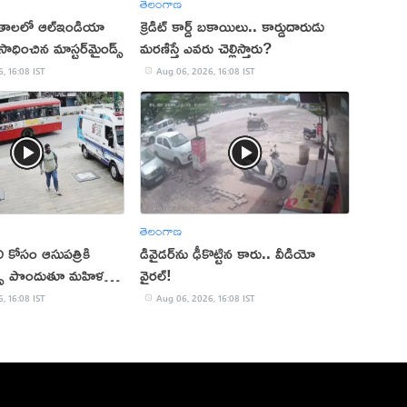
తెలంగాణ
ితాలలో ఆల్ఇండియా
క్రెడిట్ కార్డ్ బకాయిలు.. కార్డుదారుడు
ాధించిన మాస్టర్‌మైండ్స్
మరణిస్తే ఎవరు చెల్లిస్తారు?
, 16:08 IST
Aug 06, 2026, 16:08 IST
తెలంగాణ
ి కోసం ఆసుపత్రికి
డివైడర్‌ను ఢీకొట్టిన కారు.. వీడియో
ిత్స పొందుతూ మహిళ
వైరల్!
, 16:08 IST
Aug 06, 2026, 16:08 IST