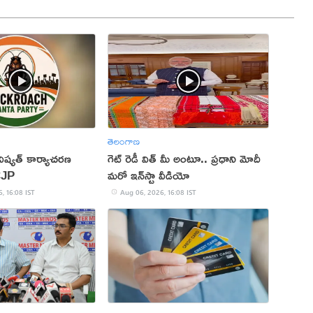
తెలంగాణ
ష్యత్ కార్యాచరణ
గెట్ రెడీ విత్ మీ అంటూ.. ప్రధాని మోదీ
CJP
మరో ఇన్‌స్టా వీడియో
, 16:08 IST
Aug 06, 2026, 16:08 IST