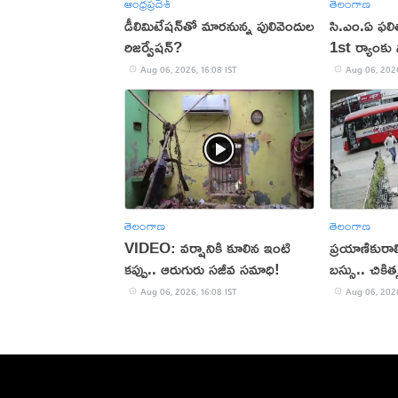
ఆంధ్రప్రదేశ్
తెలంగాణ
డీలిమిటేషన్‌తో మారనున్న పులివెందుల
సి.ఎం.ఏ ఫల
రిజర్వేషన్?
1st ర్యాంకు స
Aug 06, 2026, 16:08 IST
Aug 06, 2026
తెలంగాణ
తెలంగాణ
VIDEO: వర్షానికి కూలిన ఇంటి
ప్రయాణికురాల
కప్పు.. ఆరుగురు సజీవ సమాధి!
బస్సు.. చిక
మృతి!
Aug 06, 2026, 16:08 IST
Aug 06, 2026