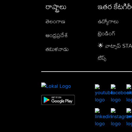
రాష్ట్రాలు
ఇతర కేటగిర
తెలంగాణ
ఉద్యోగాలు
ట్రెండింగ్
ఆంధ్రప్రదేశ్
🌟 వాట్సాప్ S
తమిళనాడు
టిప్స్