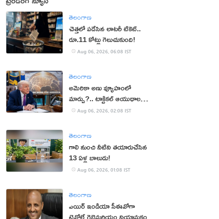
ట్రెండింగ్ న్యూస్
తెలంగాణ
చెత్తలో పడేసిన లాటరీ టికెట్..
రూ.11 కోట్లు గెలుచుకుంది!
Aug 06, 2026, 06:08 IST
తెలంగాణ
అమెరికా అణు వ్యూహంలో
మార్పు?.. టాక్టికల్ ఆయుధాలకు
ప్రాధాన్యం!
Aug 06, 2026, 02:08 IST
తెలంగాణ
గాలి నుంచి నీటిని తయారుచేసిన
13 ఏళ్ల బాలుడు!
Aug 06, 2026, 01:08 IST
తెలంగాణ
ఎయిర్ ఇండియా సీఈవోగా
టెవోల్డే గెబ్రెమరియం నియామకం