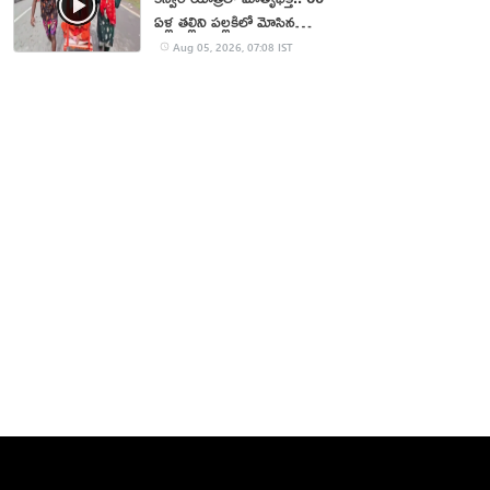
ఏళ్ల తల్లిని పల్లకిలో మోసిన
కొడుకు, కోడలు!
Aug 05, 2026, 07:08 IST