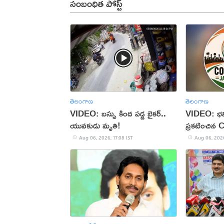
సంబంధిత పోస్ట్
తెలంగాణ
తెలంగాణ
VIDEO: బస్సు కింద పడ్డ బైకర్..
VIDEO: భవి
యువకుడు మృతి!
ప్రకటించిన 
Aug 06, 2026, 17:08 IST
Aug 06, 2026