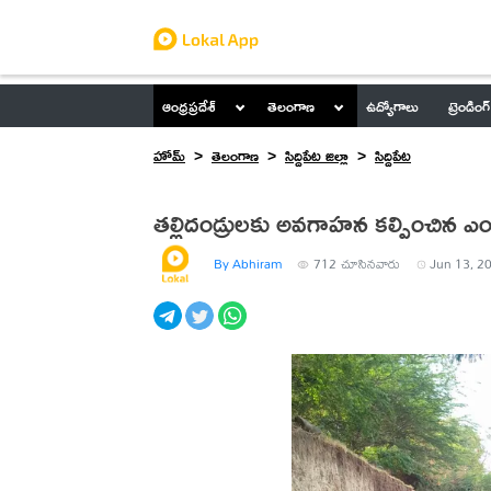
ఆంధ్రప్రదేశ్
తెలంగాణ
ఉద్యోగాలు
ట్రెండింగ్
హోమ్
తెలంగాణ
సిద్దిపేట జిల్లా
సిద్దిపేట
తల్లిదండ్రులకు అవగాహన కల్పించిన 
By Abhiram
712
చూసినవారు
Jun 13, 20