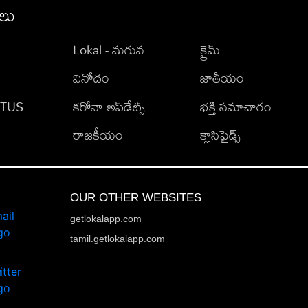
ీలు
Lokal - మగువ
క్రైమ్
వినోదం
జాతీయం
TATUS
కరోనా అప్‌డేట్స్
భక్తి సమాచారం
రాజకీయం
క్లాసిఫైడ్స్
OUR OTHER WEBSITES
getlokalapp.com
tamil.getlokalapp.com