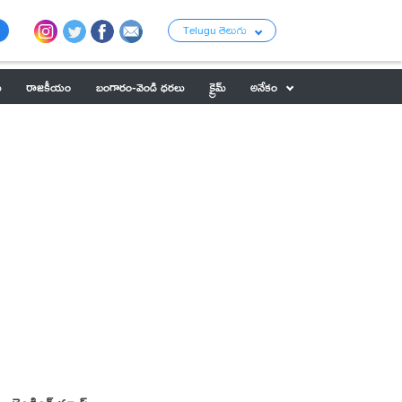
Telugu తెలుగు
ు
రాజకీయం
బంగారం-వెండి ధరలు
క్రైమ్
అనేకం