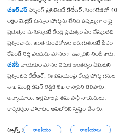
బీఆర్‌ఎస్
వర్కింగ్‌ ప్రెసిడెంట్‌ కేటీఆర్‌, సింగరేణిలో 40
లక్షల మెట్రిక్ టన్నుల బొగ్గును లేనిది ఉన్నట్లుగా రాష్ట్ర
ప్రభుత్వం చూపిస్తుంటే కేంద్ర ప్రభుత్వం ఏం చేస్తుందని
ప్రశ్నించారు. ఇంత కుంభకోణం జరుగుతుంటే సీఎం
రేవంత్‌ రెడ్డి ఎందుకు మౌనంగా ఉన్నారని నిలదీశారు.
బీజేపీ
నాయకుల మౌనం వెనుక ఆంతర్యం ఏమిటని
ప్రశ్నించిన కేటీఆర్‌, ఈ విషయంపై కేంద్ర బొగ్గు గనుల
శాఖ మంత్రి కిషన్‌ రెడ్డికి లేఖ రాస్తానని తెలిపారు.
అన్యాయాలు, అక్రమాలపై తమ పార్టీ నాయకులు,
కార్యకర్తలు పోరాటం ఆపబోరని స్పష్టం చేశారు.
ట్యాగ్స్ :
రాజకీయం
రాజకీయాలు