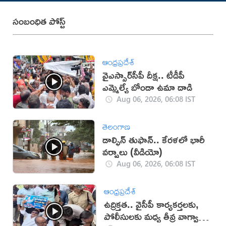
సంబంధిత పోస్ట్
ఆంధ్రప్రదేశ్
వైఎస్సార్‌సీపీ దీక్ష.. టీడీపీ
ఎమ్మెల్యే బోండా ఉమా దాడి
Aug 06, 2026, 06:08 IST
తెలంగాణ
డాల్ఫిన్ తుఫాన్.. కేరళలో భారీ
వర్షాలు (వీడియో)
Aug 06, 2026, 06:08 IST
ఆంధ్రప్రదేశ్
ఉద్రిక్తత.. వైసీపీ కార్యకర్తలకు,
పోలీసులకు మధ్య తీవ్ర వాగ్వాదం