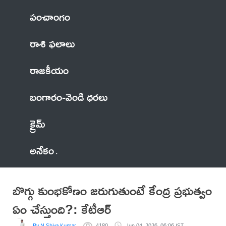
పంచాంగం
రాశి ఫలాలు
రాజకీయం
బంగారం-వెండి ధరలు
క్రైమ్
అనేకం
బొగ్గు కుంభకోణం జరుగుతుంటే కేంద్ర ప్రభుత్వం
ఏం చేస్తుంది?: కేటీఆర్‌
By N Shiva Kumar
4180
Jun 04, 2026, 06:06 IST