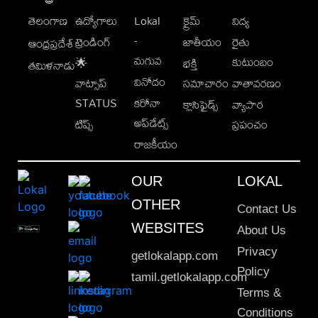
తెలంగాణ
ఉద్యోగాలు
Lokal
క్రైమ్
విద్య
-
ట్రెండింగ్
జాతీయం
రైతు
ఆంధ్రప్రదేశ్
మగువ
కుటుంబం
🌟
భక్తి
తమిళనాడు
వినోదం
వాట్సాప్
సమాచారం
వాతావరణం
STATUS
కరోనా
క్లాసిఫైడ్స్
వ్యాపార
అప్‌డేట్స్
టిప్స్
ప్రపంచం
రాజకీయం
OUR
LOKAL
OTHER
Contact Us
WEBSITES
About Us
Privacy
getlokalapp.com
Policy
tamil.getlokalapp.com
Terms &
Conditions