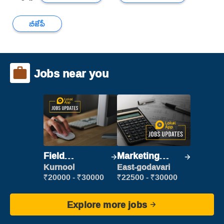
బీజేపీ
Jobs near you
Field
Marketing
Marketing
Executive
Kurnool
East-godavari
Executive
₹20000 - ₹30000
₹22500 - ₹30000
Explore more jobs