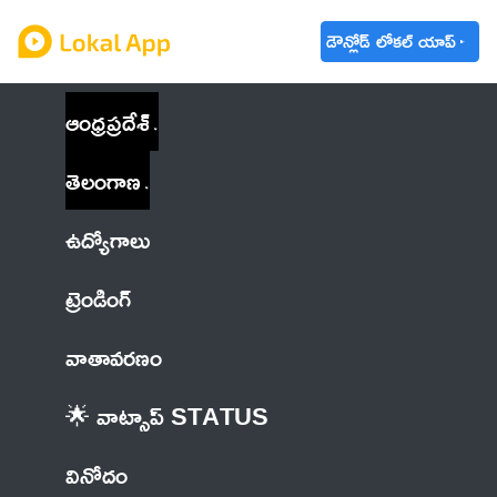
డౌన్లోడ్ లోకల్ యాప్
ఆంధ్రప్రదేశ్
తెలంగాణ
ఉద్యోగాలు
ట్రెండింగ్
వాతావరణం
🌟 వాట్సాప్ STATUS
వినోదం