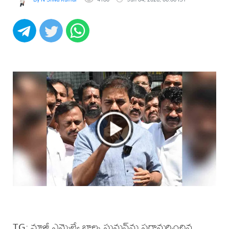
TG: మాజీ ఎమ్మెల్యే బాల్క సుమన్‌ను పరామర్శించిన