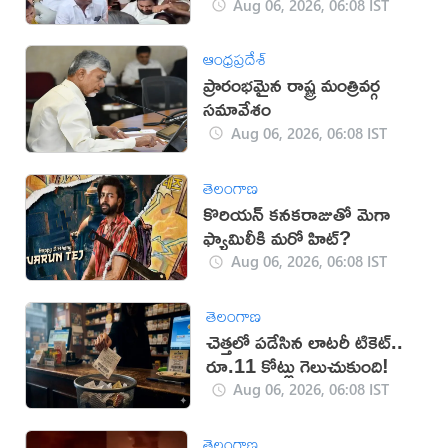
(VIDEO)
Aug 06, 2026, 06:08 IST
ఆంధ్రప్రదేశ్
ప్రారంభమైన రాష్ట్ర మంత్రివర్గ
సమావేశం
Aug 06, 2026, 06:08 IST
తెలంగాణ
కొరియన్ కనకరాజుతో మెగా
ఫ్యామిలీకి మరో హిట్?
Aug 06, 2026, 06:08 IST
తెలంగాణ
చెత్తలో పడేసిన లాటరీ టికెట్..
రూ.11 కోట్లు గెలుచుకుంది!
Aug 06, 2026, 06:08 IST
తెలంగాణ