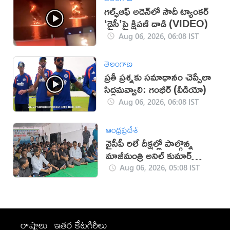
గల్ఫ్‌ఆఫ్‌ అడెన్‌లో సౌదీ ట్యాంకర్‌
‘డైసీ’పై క్షిపణి దాడి (VIDEO)
Aug 06, 2026, 06:08 IST
తెలంగాణ
ప్రతీ ప్రశ్నకు సమాధానం చెప్పేలా
సిద్ధమవ్వాలి: గంభీర్ (వీడియో)
Aug 06, 2026, 06:08 IST
ఆంధ్రప్రదేశ్
వైసీపీ రిలే దీక్షల్లో పాల్గొన్న
మాజీమంత్రి అనిల్ కుమార్
యాదవ్
Aug 06, 2026, 05:08 IST
రాష్ట్రాలు
ఇతర కేటగిరీలు