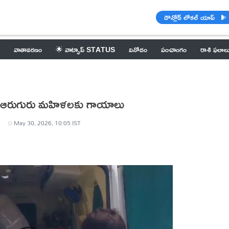
డౌన్లోడ్ లోకల్ యాప్
వాతావరణం
🌟 వాట్సాప్ STATUS
వినోదం
పంచాంగం
రాశి ఫలాల
ి ఆరుగురు మహిళలకు గాయాలు
May 30, 2026, 10:05 IST