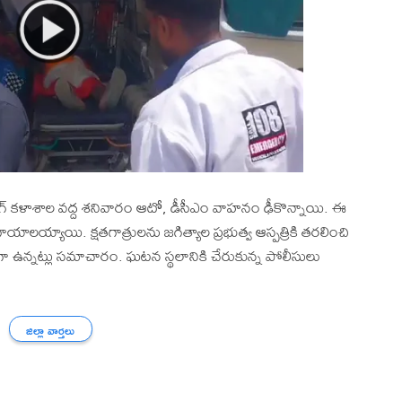
ింగ్‌ కళాశాల వద్ద శనివారం ఆటో, డీసీఎం వాహనం ఢీకొన్నాయి. ఈ
ాలయ్యాయి. క్షతగాత్రులను జగిత్యాల ప్రభుత్వ ఆస్పత్రికి తరలించి
ిషమంగా ఉన్నట్లు సమాచారం. ఘటన స్థలానికి చేరుకున్న పోలీసులు
జిల్లా వార్తలు