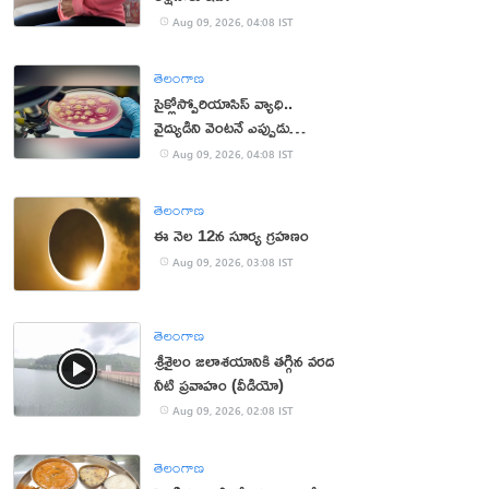
Aug 09, 2026, 04:08 IST
తెలంగాణ
సైక్లోస్పోరియాసిస్ వ్యాధి..
వైద్యుడిని వెంటనే ఎప్పుడు
సంప్రదించాలంటే?
Aug 09, 2026, 04:08 IST
తెలంగాణ
ఈ నెల 12న సూర్య గ్రహణం
Aug 09, 2026, 03:08 IST
తెలంగాణ
శ్రీశైలం జలాశయానికి తగ్గిన వరద
నీటి ప్రవాహం (వీడియో)
Aug 09, 2026, 02:08 IST
తెలంగాణ