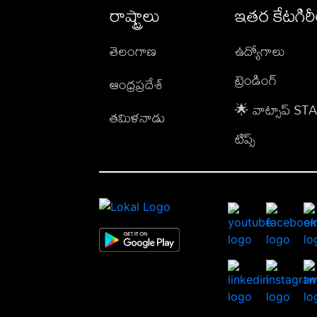
రాష్ట్రాలు
ఇతర కేటగిర
తెలంగాణ
ఉద్యోగాలు
ట్రెండింగ్
ఆంధ్రప్రదేశ్
🌟 వాట్సాప్ S
తమిళనాడు
టిప్స్