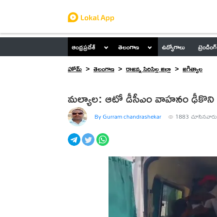
ఆంధ్రప్రదేశ్
తెలంగాణ
ఉద్యోగాలు
ట్రెండింగ్
హోమ్
తెలంగాణ
రాజన్న సిరిసిల్ల జిల్లా
జగిత్యాల
మల్యాల: ఆటో డీసీఎం వాహనం ఢీకొన
By Gurram chandrashekar
1883
చూసినవారు