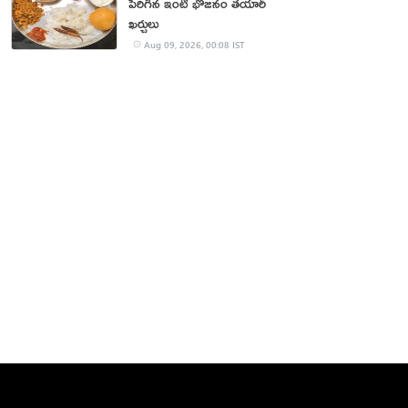
పెరిగిన ఇంటి భోజనం తయారీ
ఖర్చులు
Aug 09, 2026, 00:08 IST