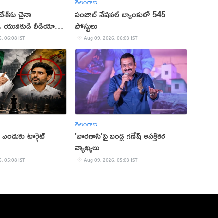
తెలంగాణ
దేశ్‌ను చైనా
పంజాబ్ నేషనల్ బ్యాంకులో 545
ి.. యువకుడి వీడియో
పోస్టులు
, 06:08 IST
Aug 09, 2026, 06:08 IST
తెలంగాణ
ే ఎందుకు టార్గెట్
'వారణాసి'పై బండ్ల గణేష్ ఆసక్తికర
వ్యాఖ్యలు
, 05:08 IST
Aug 09, 2026, 05:08 IST