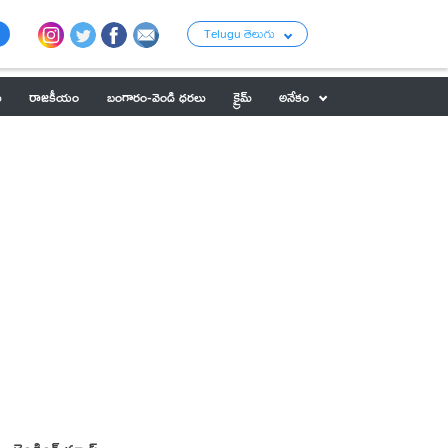
Telugu తెలుగు
ు
రాజకీయం
బంగారం-వెండి ధరలు
క్రైమ్
అనేకం