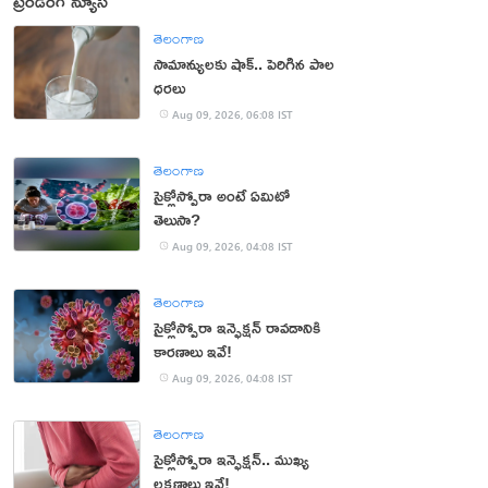
ట్రెండింగ్ న్యూస్
తెలంగాణ
సామాన్యులకు షాక్.. పెరిగిన పాల
ధరలు
Aug 09, 2026, 06:08 IST
తెలంగాణ
సైక్లోస్పోరా అంటే ఏమిటో
తెలుసా?
Aug 09, 2026, 04:08 IST
తెలంగాణ
సైక్లోస్పోరా ఇన్ఫెక్షన్ రావడానికి
కారణాలు ఇవే!
Aug 09, 2026, 04:08 IST
తెలంగాణ
సైక్లోస్పోరా ఇన్ఫెక్షన్.. ముఖ్య
లక్షణాలు ఇవే!