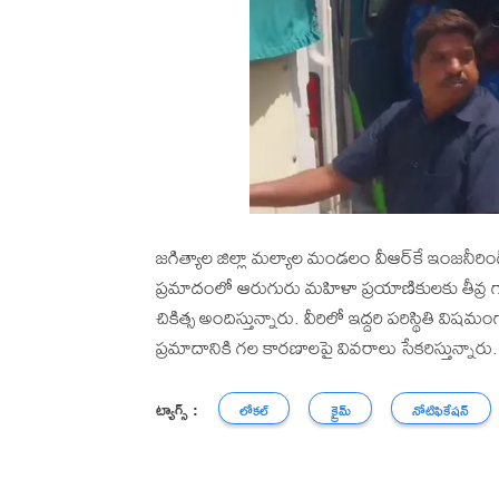
జగిత్యాల జిల్లా మల్యాల మండలం వీఆర్‌కే ఇంజనీర
ప్రమాదంలో ఆరుగురు మహిళా ప్రయాణికులకు తీవ్ర గాయ
చికిత్స అందిస్తున్నారు. వీరిలో ఇద్దరి పరిస్థితి వ
ప్రమాదానికి గల కారణాలపై వివరాలు సేకరిస్తున్నారు.
ట్యాగ్స్ :
లోకల్
క్రైమ్
నోటిఫికేషన్