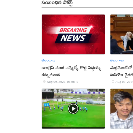
సంబంధిత పోస్ట్
తెలంగాణ
తెలంగాణ
కాంగ్రెస్ మాజీ ఎమ్మెల్యే గొర్ల సిద్ధయ్య
పార్లమెంట్‌లో 
కన్నుమూత
వీడియో వైరల
Aug 09, 2026, 08:08 IST
Aug 09, 2026