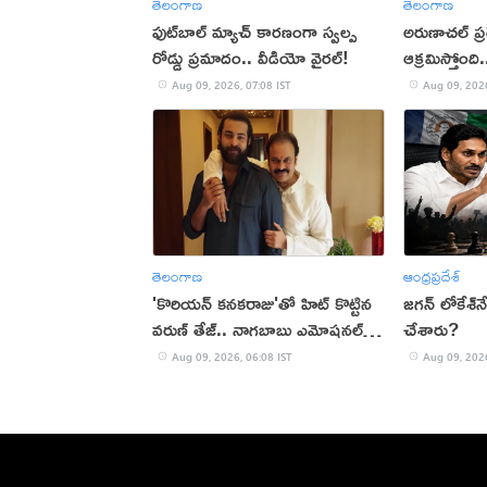
తెలంగాణ
తెలంగాణ
ఫుట్‌బాల్ మ్యాచ్‌ కారణంగా స్వల్ప
అరుణాచల్‌ ప్ర
రోడ్డు ప్రమాదం.. వీడియో వైరల్!
ఆక్రమిస్తోంద
వైరల్
Aug 09, 2026, 07:08 IST
Aug 09, 2026
తెలంగాణ
ఆంధ్రప్రదేశ్
'కొరియన్ కనకరాజు'తో హిట్ కొట్టిన
జగన్ లోకేశ్‌న
వరుణ్ తేజ్.. నాగబాబు ఎమోషనల్
చేశారు?
పోస్ట్
Aug 09, 2026, 06:08 IST
Aug 09, 2026