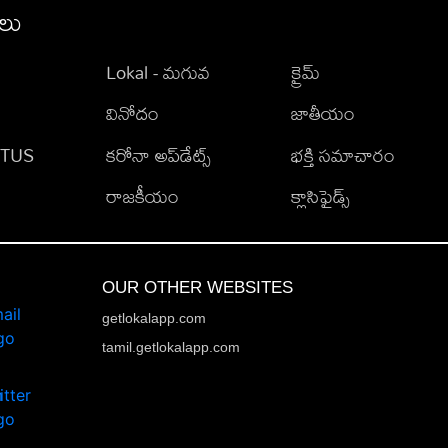
ీలు
Lokal - మగువ
క్రైమ్
వినోదం
జాతీయం
TATUS
కరోనా అప్‌డేట్స్
భక్తి సమాచారం
రాజకీయం
క్లాసిఫైడ్స్
OUR OTHER WEBSITES
getlokalapp.com
tamil.getlokalapp.com