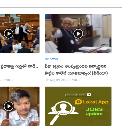
తెలంగాణ
ప్రధానిపై గుడ్లతో దాడి..
ఫీజు కట్టడం ఆలస్యమైందని విద్యార్థినిని
్
కొట్టిన కాలేజీ యాజమాన్యం!(వీడియో)
, 07:08 IST
Aug 09, 2026, 07:08 IST