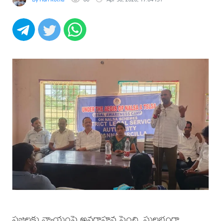
ప్రజలకు న్యాయంపై అవగాహన పెంచి, సులభంగా