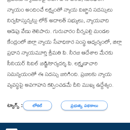
న్యాయం అందించే లక్ష్యంతో న్యాయ విజ్ఞాన సదస్సులు
నిర్వహిస్తున్నట్లు లోక్ అదాలత్ సభ్యులు, న్యాయవాది
ఆడెపు వేణు తెలిపారు. గురువారం వీర్నపల్లి మండల
కేంద్రంలో జిల్లా న్యాయ సేవాధికార సంస్థ ఆధ్వర్యంలో, జిల్లా
ప్రధాన న్యాయమూర్తి శ్రీమతి పి. నీరజ ఆదేశాల మేరకు
సీనియర్ సివిల్ జడ్జి/కార్యదర్శి పి. లక్ష్మణాచారి
సమన్వయంతో ఈ సదస్సు జరిగింది. ప్రజలకు న్యాయ
వ్యవస్థపై అవగాహన కల్పించడమే దీని ముఖ్య ఉద్దేశ్యం.
ట్యాగ్స్ :
లోకల్
ప్రభుత్వ పథకాలు