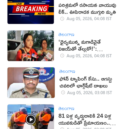
పరిశ్రమలో రసాయన వాయువు
లీక్.. ఊపిరాడక ముగ్గురి మృతి
Aug 05, 2026, 04:08 IST
తెలంగాణ
‘ధైర్యమున్న మగాడివైతే
విజయ్‌తో తేల్చుకో!’:
ఉదయనిధిపై ఖుష్బూ ఫైర్
Aug 05, 2026, 04:08 IST
తెలంగాణ
ఫోన్ ట్యాపింగ్ కేసు.. ఆగస్టు
చివరిలో ఛార్జ్‌షీట్ దాఖలు
Aug 05, 2026, 03:08 IST
తెలంగాణ
81 ఏళ్ల వృద్ధురాలికి 24 ఏళ్ల
యువకుడితో ప్రేమాయణం..