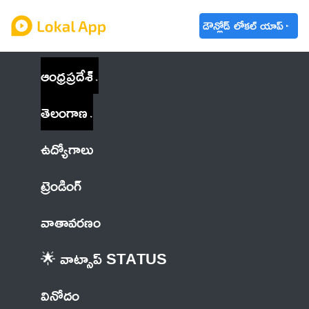
డౌన్లోడ్ లోకల్ యాప్
ఆంధ్రప్రదేశ్
తెలంగాణ
ఉద్యోగాలు
ట్రెండింగ్
వాతావరణం
🌟 వాట్సాప్ STATUS
వినోదం