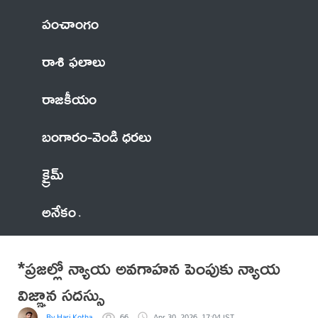
పంచాంగం
రాశి ఫలాలు
రాజకీయం
బంగారం-వెండి ధరలు
క్రైమ్
అనేకం
*ప్రజల్లో న్యాయ అవగాహన పెంపుకు న్యాయ
విజ్ఞాన సదస్సు
By Hari Kotha
66
Apr 30, 2026, 17:04 IST