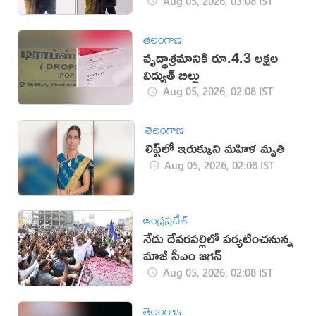
సెప్టెంబర్‌లో పెళ్లి!
Aug 05, 2026, 03:08 IST
తెలంగాణ
వృద్ధాశ్రమానికి రూ.4.3 లక్షల
విద్యుత్‌ బిల్లు
Aug 05, 2026, 02:08 IST
తెలంగాణ
లిఫ్ట్‌లో ఇరుక్కుని మహిళ మృతి
Aug 05, 2026, 02:08 IST
ఆంధ్రప్రదేశ్
నేడు దేవరపల్లిలో పర్యటించనున్న
మాజీ సీఎం జగన్
Aug 05, 2026, 02:08 IST
తెలంగాణ