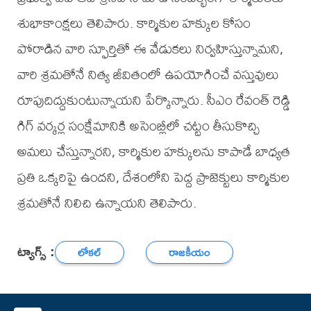
శుభాకాంక్షలు తెలిపారు. కార్మికుల హక్కుల కోసం
పోరాడిన వారి స్ఫూర్తితో ఈ వేడుకలు నిర్వహిస్తున్నామని,
వారి శ్రమతోనే నిత్య జీవితంలో ఉపయోగించే వస్తువులు
రూపుదిద్దుకుంటున్నాయని పేర్కొన్నారు. సీఎం రేవంత్ రెడ్డి
గిగ్ వర్కర్ల సంక్షేమానికి అసెంబ్లీలో చట్టం తీసుకొచ్చి
అమలు చేస్తున్నారని, కార్మికుల హక్కులను కాపాడే బాధ్యత
ప్రతి ఒక్కరిపై ఉందని, దేశంలోని పెద్ద ప్రాజెక్టులు కార్మికుల
శ్రమతోనే నిలిచి ఉన్నాయని తెలిపారు.
ట్యాగ్స్ :
లోకల్
రాజకీయం