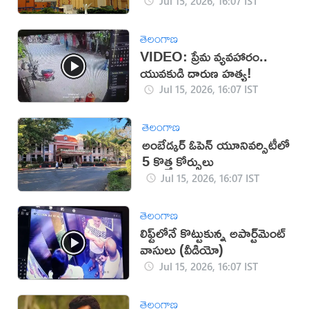
Jul 15, 2026, 16:07 IST
తెలంగాణ
VIDEO: ప్రేమ వ్యవహారం..
యువకుడి దారుణ హత్య!
Jul 15, 2026, 16:07 IST
తెలంగాణ
అంబేడ్కర్‌ ఓపెన్‌ యూనివర్సిటీలో
5 కొత్త కోర్సులు
Jul 15, 2026, 16:07 IST
తెలంగాణ
లిఫ్ట్‌లోనే కొట్టుకున్న అపార్ట్‌మెంట్
వాసులు (వీడియో)
Jul 15, 2026, 16:07 IST
తెలంగాణ