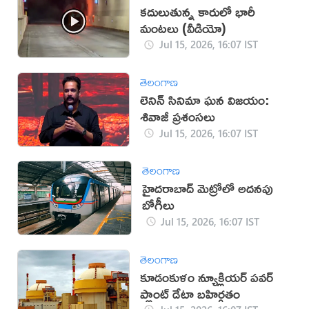
కదులుతున్న కారులో భారీ
మంటలు (వీడియో)
Jul 15, 2026, 16:07 IST
తెలంగాణ
లెనిన్ సినిమా ఘన విజయం:
శివాజీ ప్రశంసలు
Jul 15, 2026, 16:07 IST
తెలంగాణ
హైదరాబాద్ మెట్రోలో అదనపు
బోగీలు
Jul 15, 2026, 16:07 IST
తెలంగాణ
కూడంకుళం న్యూక్లియర్ పవర్
ప్లాంట్ డేటా బహిర్గతం