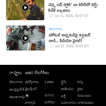
చెన్నై లవ్ స్టోరీ' నా కెరీర్‌లో బెస్ట్:
కిరణ్ అబ్బవరం
Jul 15, 2026, 16:07 IST
తెలంగాణ
హోటల్ కార్మికుడిపై కస్టమర్
దాడి.. వీడియో వైరల్!
Jul 15, 2026, 16:07 IST
రాష్ట్రాలు
ఇతర కేటగిరీలు
తెలంగాణ
ఉద్యోగాలు
Lokal
క్రైమ్
విద్య
-
ట్రెండింగ్
జాతీయం
రైతు
ఆంధ్రప్రదేశ్
మగువ
కుటుంబం
🌟
భక్తి
తమిళనాడు
వినోదం
వాట్సాప్
సమాచారం
వాతావరణం