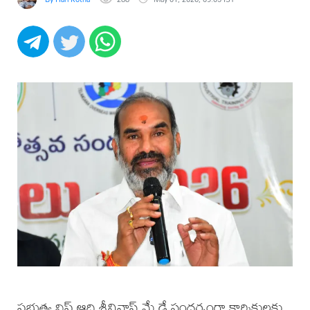
ప్రభుత్వ విప్ ఆది శ్రీనివాస్ మే డే సందర్భంగా కార్మికులకు