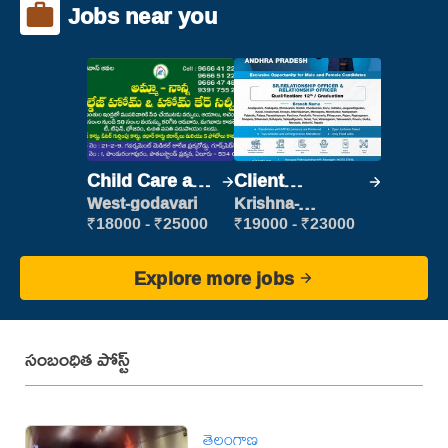
Jobs near you
Child Care and
Client
Patient care
Relationship
West-godavari
Krishna-
vijayawada
Executive
₹18000 - ₹25000
₹19000 - ₹23000
Explore more jobs
సంబంధిత పోస్ట్
తెలంగాణ