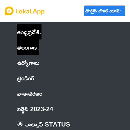
డౌన్లోడ్ లోకల్ యాప్
ఆంధ్రప్రదేశ్
తెలంగాణ
ఉద్యోగాలు
ట్రెండింగ్
వాతావరణం
బడ్జెట్ 2023-24
🌟 వాట్సాప్ STATUS