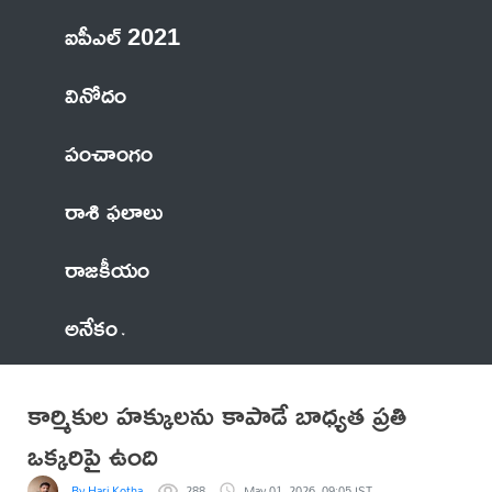
ఐపీఎల్ 2021
వినోదం
పంచాంగం
రాశి ఫలాలు
రాజకీయం
అనేకం
కార్మికుల హక్కులను కాపాడే బాధ్యత ప్రతి
ఒక్కరిపై ఉంది
By Hari Kotha
288
May 01, 2026, 09:05 IST