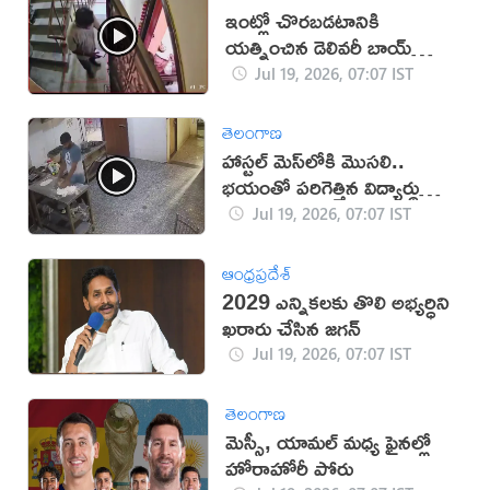
ఇంట్లో చొరబడటానికి
యత్నించిన డెలివరీ బాయ్
(వీడియో)
Jul 19, 2026, 07:07 IST
తెలంగాణ
హాస్టల్ మెస్‌లోకి మొసలి..
భయంతో పరిగెత్తిన విద్యార్థులు
(వీడియో)
Jul 19, 2026, 07:07 IST
ఆంధ్రప్రదేశ్
2029 ఎన్నికలకు తొలి అభ్యర్ధిని
ఖరారు చేసిన జగన్
Jul 19, 2026, 07:07 IST
తెలంగాణ
మెస్సీ, యామల్ మధ్య ఫైనల్లో
హోరాహోరీ పోరు