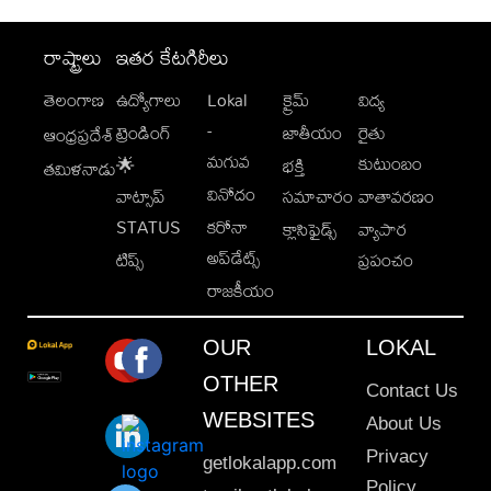
రాష్ట్రాలు
ఇతర కేటగిరీలు
తెలంగాణ
ఉద్యోగాలు
Lokal
క్రైమ్
విద్య
-
ట్రెండింగ్
జాతీయం
రైతు
ఆంధ్రప్రదేశ్
మగువ
కుటుంబం
🌟
భక్తి
తమిళనాడు
వినోదం
వాట్సాప్
సమాచారం
వాతావరణం
STATUS
కరోనా
క్లాసిఫైడ్స్
వ్యాపార
అప్‌డేట్స్
టిప్స్
ప్రపంచం
రాజకీయం
OUR
LOKAL
OTHER
Contact Us
WEBSITES
About Us
Privacy
getlokalapp.com
Policy