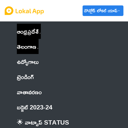
డౌన్లోడ్ లోకల్ యాప్
ఆంధ్రప్రదేశ్
తెలంగాణ
ఉద్యోగాలు
ట్రెండింగ్
వాతావరణం
బడ్జెట్ 2023-24
🌟 వాట్సాప్ STATUS