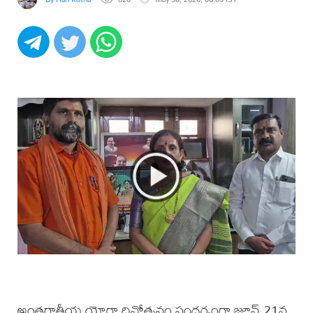
అంతర్జాతీయ యోగా దినోత్సవం సందర్భంగా జూన్ 21న