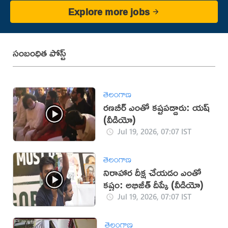
Explore more jobs
సంబంధిత పోస్ట్
తెలంగాణ
రణబీర్ ఎంతో కష్టపడ్డారు: యష్
(వీడియో)
Jul 19, 2026, 07:07 IST
తెలంగాణ
నిరాహార దీక్ష చేయడం ఎంతో
కష్టం: అభిజీత్ దీప్కే (వీడియో)
Jul 19, 2026, 07:07 IST
తెలంగాణ