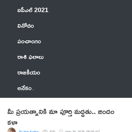
ఐపీఎల్ 2021
వినోదం
పంచాంగం
రాశి ఫలాలు
రాజకీయం
అనేకం
మీ ప్రయత్నానికి మా పూర్తి మద్దతు.. జిందం
కళా
By Hari Kotha
820
May 30, 2026, 08:05 IST