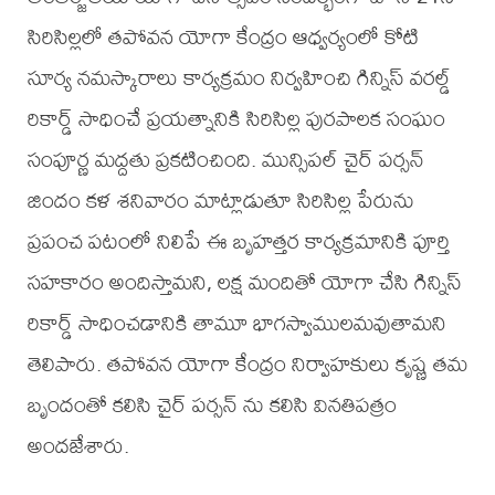
సిరిసిల్లలో తపోవన యోగా కేంద్రం ఆధ్వర్యంలో కోటి
సూర్య నమస్కారాలు కార్యక్రమం నిర్వహించి గిన్నిస్ వరల్డ్
రికార్డ్ సాధించే ప్రయత్నానికి సిరిసిల్ల పురపాలక సంఘం
సంపూర్ణ మద్దతు ప్రకటించింది. మున్సిపల్ చైర్ పర్సన్
జిందం కళ శనివారం మాట్లాడుతూ సిరిసిల్ల పేరును
ప్రపంచ పటంలో నిలిపే ఈ బృహత్తర కార్యక్రమానికి పూర్తి
సహకారం అందిస్తామని, లక్ష మందితో యోగా చేసి గిన్నిస్
రికార్డ్ సాధించడానికి తామూ భాగస్వాములమవుతామని
తెలిపారు. తపోవన యోగా కేంద్రం నిర్వాహకులు కృష్ణ తమ
బృందంతో కలిసి చైర్ పర్సన్ ను కలిసి వినతిపత్రం
అందజేశారు.