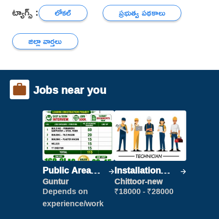
ట్యాగ్స్ :
లోకల్
ప్రభుత్వ పథకాలు
జిల్లా వార్తలు
Jobs near you
Public Area
Installation
Cleaner
Engineer/
Guntur
Chittoor-new
Helper
Depends on
₹18000 - ₹28000
experience/work