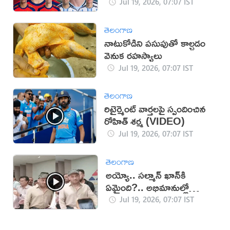
Jul 19, 2026, 07:07 IST
తెలంగాణ
నాటుకోడిని పసుపుతో కాల్చడం
వెనుక రహస్యాలు
Jul 19, 2026, 07:07 IST
తెలంగాణ
రిటైర్మెంట్ వార్తలపై స్పందించిన
రోహిత్ శర్మ (VIDEO)
Jul 19, 2026, 07:07 IST
తెలంగాణ
అయ్యో.. సల్మాన్ ఖాన్‌కి
ఏమైంది?.. అభిమానుల్లో
ఆందోళన (వీడియో)
Jul 19, 2026, 07:07 IST