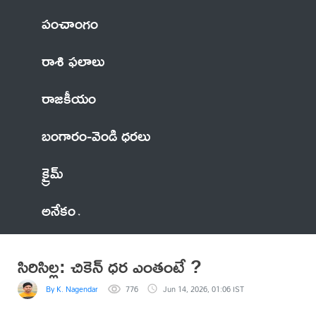
పంచాంగం
రాశి ఫలాలు
రాజకీయం
బంగారం-వెండి ధరలు
క్రైమ్
అనేకం
సిరిసిల్ల: చికెన్ ధర ఎంతంటే ?
By K. Nagendar
776
Jun 14, 2026, 01:06 IST