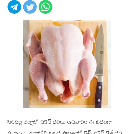
సిరిసిల్ల జిల్లాలో చికెన్ ధరలు ఆదివారం ఈ విధంగా
ఉన్నాయి. జిల్లాలోని వివిధ ప్రాంతాల్లో డ్రెస్డ్ చికెన్ కేజీ ధర