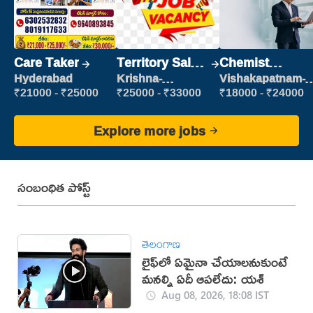
Care Taker
Territory Sales
Chemist
Manager
Production
Hyderabad
Krishna-
Vishakapatnam-
vijayawada
new
Executive
₹21000 - ₹25000
₹25000 - ₹33000
₹18000 - ₹24000
Explore more jobs
సంబంధిత పోస్ట్
తెలంగాణ
లైఫ్‌లో ఏమైనా చేయాలనుకుంటే
మనల్ని ఏదీ ఆపలేదు: యశ్
Aug 08, 2026, 18:08 IST