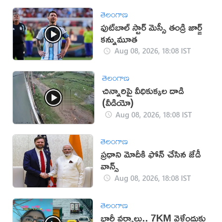
తెలంగాణ
ఫుట్‌బాల్ స్టార్ మెస్సీ తండ్రి జార్జ్
కన్నుమూత
Aug 08, 2026, 18:08 IST
తెలంగాణ
చిన్నారిపై వీధికుక్కల దాడి
(వీడియో)
Aug 08, 2026, 18:08 IST
తెలంగాణ
ప్రధాని మోదీకి ఫోన్ చేసిన జేడీ
వాన్స్
Aug 08, 2026, 18:08 IST
తెలంగాణ
భారీ వర్షాలు.. 7KM వెళ్లేందుకు