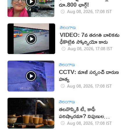
రూ.800 ఛార్జ్!
Aug 08, 2026, 17:08 IST
తెలంగాణ
VIDEO: 7వ తరగతి బాలికను
ఢీకొట్టిన స్కోర్పియో కారు
Aug 08, 2026, 17:08 IST
తెలంగాణ
CCTV: మాజీ సర్పంచ్ దారుణ
హత్య
Aug 08, 2026, 17:08 IST
తెలంగాణ
తలనొప్పికి టీ, కాఫీ
పరిష్కారమా? నిపుణుల
సూచనలు ఇవే!
Aug 08, 2026, 17:08 IST