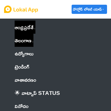
డౌన్లోడ్ లోకల్ యాప్
ఆంధ్రప్రదేశ్
తెలంగాణ
ఉద్యోగాలు
ట్రెండింగ్
వాతావరణం
🌟 వాట్సాప్ STATUS
వినోదం