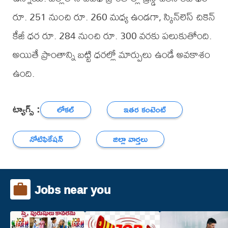
రూ. 251 నుంచి రూ. 260 మధ్య ఉండగా, స్కిన్‌లెస్ చికెన్
కేజీ ధర రూ. 284 నుంచి రూ. 300 వరకు పలుకుతోంది.
అయితే ప్రాంతాన్ని బట్టి ధరల్లో మార్పులు ఉండే అవకాశం
ఉంది.
ట్యాగ్స్ :
లోకల్
ఇతర కంటెంట్
నోటిఫికేషన్
జిల్లా వార్తలు
Jobs near you