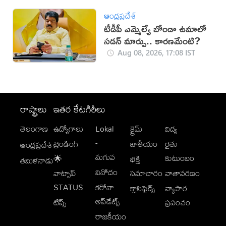
ఆంధ్రప్రదేశ్
టీడీపీ ఎమ్మెల్యే బోండా ఉమాలో
సడన్‌ మార్పు.. కారణమేంటి?
Aug 08, 2026, 17:08 IST
రాష్ట్రాలు
ఇతర కేటగిరీలు
తెలంగాణ
ఉద్యోగాలు
Lokal
క్రైమ్
విద్య
-
ట్రెండింగ్
జాతీయం
రైతు
ఆంధ్రప్రదేశ్
మగువ
కుటుంబం
🌟
భక్తి
తమిళనాడు
వినోదం
వాట్సాప్
సమాచారం
వాతావరణం
STATUS
కరోనా
క్లాసిఫైడ్స్
వ్యాపార
అప్‌డేట్స్
టిప్స్
ప్రపంచం
రాజకీయం