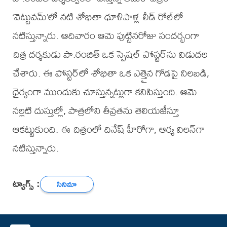
‘వెట్టువమ్’లో నటి శోభితా ధూళిపాళ్ల లీడ్ రోల్‌లో
నటిస్తున్నారు. ఆదివారం ఆమె పుట్టినరోజు సందర్భంగా
చిత్ర దర్శకుడు పా.రంజిత్ ఒక స్పెషల్ పోస్టర్‌ను విడుదల
చేశారు. ఈ పోస్టర్‌లో శోభితా ఒక ఎత్తైన గోడపై నిలబడి,
ధైర్యంగా ముందుకు చూస్తున్నట్లుగా కనిపిస్తుంది. ఆమె
నల్లటి దుస్తుల్లో, పాత్రలోని తీవ్రతను తెలియజేస్తూ
ఆకట్టుకుంది. ఈ చిత్రంలో దినేష్ హీరోగా, ఆర్య విలన్‌గా
నటిస్తున్నారు.
ట్యాగ్స్ :
సినిమా