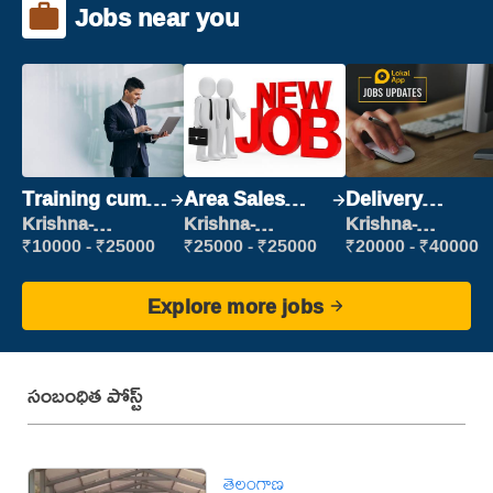
Jobs near you
Training cum
Area Sales
Delivery
Placement
Manager (Field
Executive
Krishna-
Krishna-
Krishna-
vijayawada
vijayawada
vijayawada
Sales)
₹10000 - ₹25000
₹25000 - ₹25000
₹20000 - ₹40000
Explore more jobs
సంబంధిత పోస్ట్
తెలంగాణ