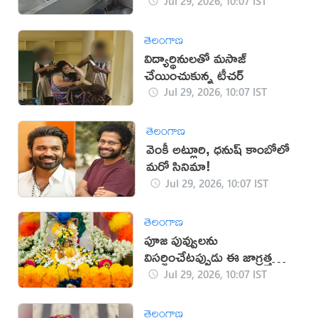
Jul 29, 2026, 10:07 IST
తెలంగాణ
విద్యార్థినులతో మసాజ్
చేయించుకున్న టీచర్
Jul 29, 2026, 10:07 IST
తెలంగాణ
వెంకీ అట్లూరి, ధనుష్ కాంబోలో
మరో సినిమా!
Jul 29, 2026, 10:07 IST
తెలంగాణ
పూజ పువ్వులను
విసర్జించేటప్పుడు ఈ జాగ్రత్తలు
తప్పనిసరి!
Jul 29, 2026, 10:07 IST
తెలంగాణ