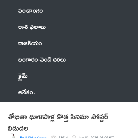
పంచాంగం
రాశి ఫలాలు
రాజకీయం
బంగారం-వెండి ధరలు
క్రైమ్
అనేకం
శోభితా ధూళిపాళ్ల కొత్త సినిమా పోస్టర్
విడుదల
By N Shiva Kumar
13614
Jun 01, 2026, 03:06 IST