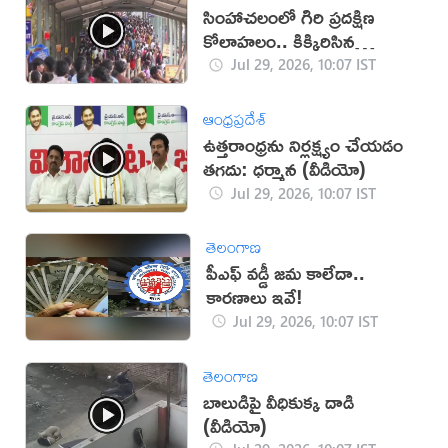
సింహాచలంలో గిరి ప్రదక్షిణ
కోలాహలం.. కిక్కిరిసిన
గిరిమార్గం.
Jul 29, 2026, 10:07 IST
ఆంధ్రప్రదేశ్
ఉత్తరాంధ్రను నిర్లక్ష్యం చేయడం
తగదు: ధర్మాన (వీడియో)
Jul 29, 2026, 10:07 IST
తెలంగాణ
పీఎఫ్ వడ్డీ జమ కాలేదా..
కారణాలు ఇవే!
Jul 29, 2026, 10:07 IST
తెలంగాణ
బాలుడిపై వీధికుక్క దాడి
(వీడియో)