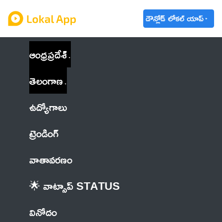
డౌన్లోడ్ లోకల్ యాప్
ఆంధ్రప్రదేశ్
తెలంగాణ
ఉద్యోగాలు
ట్రెండింగ్
వాతావరణం
🌟 వాట్సాప్ STATUS
వినోదం