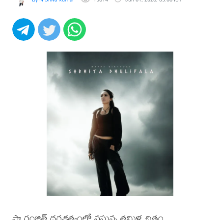
పా.రంజిత్ దర్శకత్వంలో వస్తున్న తమిళ చిత్రం