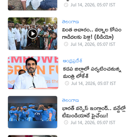
Jul 14, 2026, 05:07 IST
తెలంగాణ
వింత ఆచారం.. వర్షాల కోసం
గాడిదలకు పెళ్లి! (వీడియో)
Jul 14, 2026, 05:07 IST
ఆంధ్రప్రదేశ్
కడప జిల్లాలో పర్యటించనున్న
మంత్రి లోకేశ్‌
Jul 14, 2026, 05:07 IST
తెలంగాణ
భారత్ వర్సెస్ ఇంగ్లాండ్.. వన్డేల్లో
టీమిండియాదే పైచేయి!
Jul 14, 2026, 05:07 IST