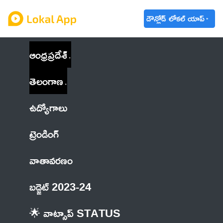
డౌన్లోడ్ లోకల్ యాప్
ఆంధ్రప్రదేశ్
తెలంగాణ
ఉద్యోగాలు
ట్రెండింగ్
వాతావరణం
బడ్జెట్ 2023-24
🌟 వాట్సాప్ STATUS