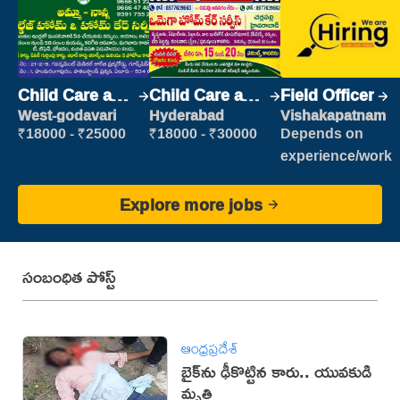
Child Care and
Child Care and
Field Officer
Patient care
Patient care
West-godavari
Hyderabad
Vishakapatnam
₹18000 - ₹25000
₹18000 - ₹30000
Depends on
experience/work
Explore more jobs
సంబంధిత పోస్ట్
ఆంధ్రప్రదేశ్
బైక్‌ను ఢీకొట్టిన కారు.. యువకుడి
మృతి