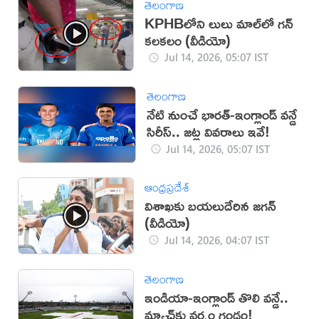
తెలంగాణ
KPHBలోని లులు మాల్‌లో గన్
కలకలం (వీడియో)
Jul 14, 2026, 05:07 IST
తెలంగాణ
నేటి నుంచే భారత్-ఇంగ్లాండ్ వన్డే
సిరీస్.. జట్ల వివరాలు ఇవే!
Jul 14, 2026, 05:07 IST
ఆంధ్రప్రదేశ్
విశాఖకు బయలుదేరిన జగన్
(వీడియో)
Jul 14, 2026, 04:07 IST
తెలంగాణ
ఇండియా-ఇంగ్లాండ్ తొలి వన్డే..
మ్యాచ్‌కు వర్షం గండం!