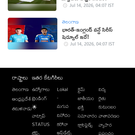
Jul 14, 2026, 04:07 IST
తెలంగాణ
భారత్-ఇంగ్లండ్ వన్డే సిరీస్
షెడ్యూల్ ఇదే!
Jul 14, 2026, 04:07 IST
రాష్ట్రాలు
ఇతర కేటగిరీలు
తెలంగాణ
ఉద్యోగాలు
Lokal
క్రైమ్
విద్య
-
ట్రెండింగ్
జాతీయం
రైతు
ఆంధ్రప్రదేశ్
మగువ
కుటుంబం
🌟
భక్తి
తమిళనాడు
వినోదం
వాట్సాప్
సమాచారం
వాతావరణం
STATUS
కరోనా
క్లాసిఫైడ్స్
వ్యాపార
అప్‌డేట్స్
టిప్స్
ప్రపంచం