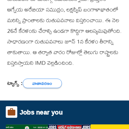
ఆగ్నేయ అరేబియా సముద్రం, లక్షద్వీప్‌ బంగాళాఖాతంలో
మరిన్ని ప్రాంతాలకు రుతుపవనాలు విస్తరించాయి. ఈ నెల
26నే కేరళంకు చేరాల్సి ఉండగా కొద్దిగా ఆలస్యమవుతోంది.
సాధారణంగా రుతుపవనాలు జూన్‌ 1న కేరళం తీరాన్ని
తాకుతాయి. ఆ తర్వాత వారం రోజుల్లో తెలుగు రాష్ట్రాలకు
విస్తరిస్తాయని IMD వెల్లడించింది.
ట్యాగ్స్ :
వాతావరణం
Jobs near you