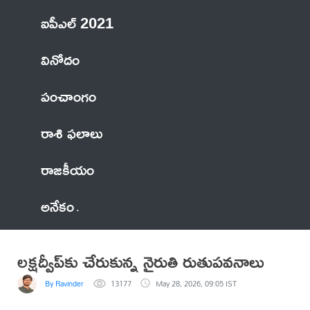
ఐపీఎల్ 2021
వినోదం
పంచాంగం
రాశి ఫలాలు
రాజకీయం
అనేకం
లక్షద్వీప్‌కు చేరుకున్న నైరుతి రుతుపవనాలు
By Ravinder
13177
May 28, 2026, 09:05 IST