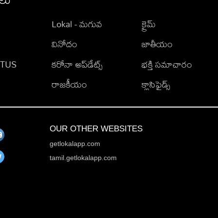
Lokal - మగువ
క్రైమ్
వినోదం
జాతీయం
TATUS
కరోనా అప్‌డేట్స్
భక్తి సమాచారం
రాజకీయం
క్లాసిఫైడ్స్
OUR OTHER WEBSITES
getlokalapp.com
tamil.getlokalapp.com