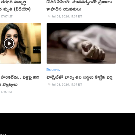
తరగతి విద్యార్థి
కోతికి సీపీఆర్: మానవత్వంతో ప్రాణాలు
ద మృతి (వీడియో)
కాపాడిన యువకులు
 17:07 IST
Jul 08, 2026, 17:07 IST
తెలంగాణ
రకలేదు.. పెళ్లిపై నిధి
హెల్మెట్‌తో భార్య తల బద్దలు కొట్టిన భర్త
 వ్యాఖ్యలు
Jul 08, 2026, 17:07 IST
 17:07 IST
ీలు