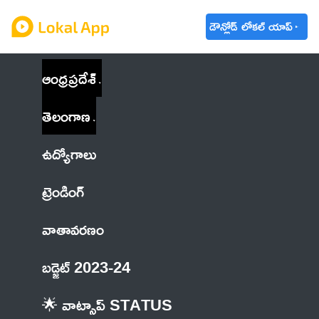
డౌన్లోడ్ లోకల్ యాప్
ఆంధ్రప్రదేశ్
తెలంగాణ
ఉద్యోగాలు
ట్రెండింగ్
వాతావరణం
బడ్జెట్ 2023-24
🌟 వాట్సాప్ STATUS