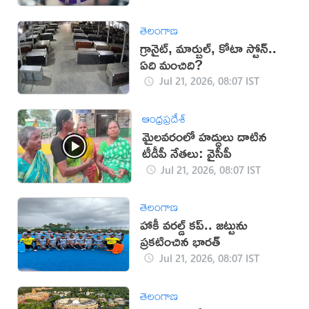
తెలంగాణ
గ్రానైట్, మార్బుల్, కోటా స్టోన్‌..
ఏది మంచిది?
Jul 21, 2026, 08:07 IST
ఆంధ్రప్రదేశ్
మైలవరంలో హద్దులు దాటిన
టీడీపీ నేతలు: వైసీపీ
Jul 21, 2026, 08:07 IST
తెలంగాణ
హాకీ వరల్డ్ కప్.. జట్టును
ప్రకటించిన భారత్
Jul 21, 2026, 08:07 IST
తెలంగాణ