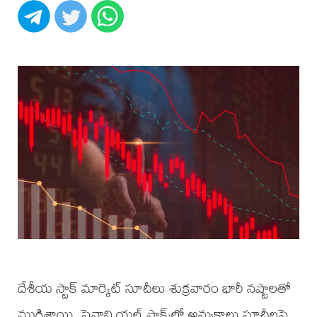
దేశీయ స్టాక్ మార్కెట్ సూచీలు శుక్రవారం భారీ నష్టాలతో
ముగిశాయి. ఫైనాన్షియల్ స్టాక్స్‌లో అమ్మకాలు సూచీలపై