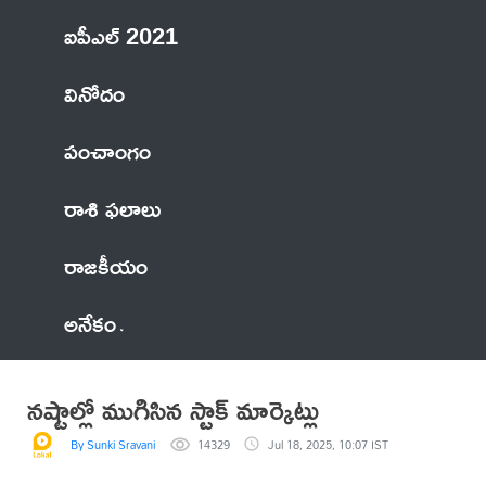
ఐపీఎల్ 2021
వినోదం
పంచాంగం
రాశి ఫలాలు
రాజకీయం
అనేకం
నష్టాల్లో ముగిసిన స్టాక్ మార్కెట్లు
By Sunki Sravani
14329
Jul 18, 2025, 10:07 IST