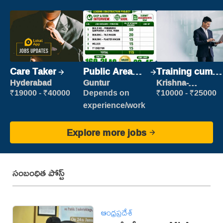
Care Taker
Public Area
Training cum
Cleaner
Placement
Hyderabad
Guntur
Krishna-
vijayawada
₹19000 - ₹40000
Depends on
₹10000 - ₹25000
experience/work
Explore more jobs
సంబంధిత పోస్ట్
ఆంధ్రప్రదేశ్