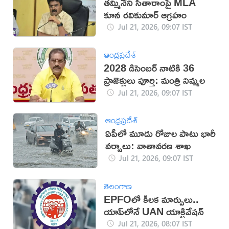
తమ్మినేని సీతారాంపై MLA
కూన రవికుమార్‌ ఆగ్రహం
Jul 21, 2026, 09:07 IST
ఆంధ్రప్రదేశ్
2028 డిసెంబర్ నాటికి 36
ప్రాజెక్టులు పూర్తి: మంత్రి నిమ్మల
Jul 21, 2026, 09:07 IST
ఆంధ్రప్రదేశ్
ఏపీలో మూడు రోజుల పాటు భారీ
వర్షాలు: వాతావరణ శాఖ
Jul 21, 2026, 09:07 IST
తెలంగాణ
EPFOలో కీలక మార్పులు..
యాప్‌లోనే UAN యాక్టివేషన్
Jul 21, 2026, 08:07 IST