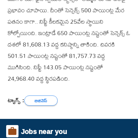
ప్రభావం చూపాయి. దీంతో సెన్సెక్స్ 500 పాయింట్ల మేర
పతనం కాగా.. నిఫ్టీ కీలకమైన 25వేల స్థాయిని
కోల్పోయింది. ఇంట్రాడే 650 పాయింట్ల నష్టంతో సెన్సెక్స్ ఓ
దశలో 81,608.13 వద్ద కనిష్ఠాన్ని తాకింది. చివరకి
501.51 పాయింట్ల నష్టంతో 81,757.73 వద్ద
ముగిసింది. నిఫ్టీ 143.05 పాయింట్ల నష్టంతో
24,968.40 వద్ద స్థిరపడింది.
ట్యాగ్స్ :
బిజినెస్
Jobs near you