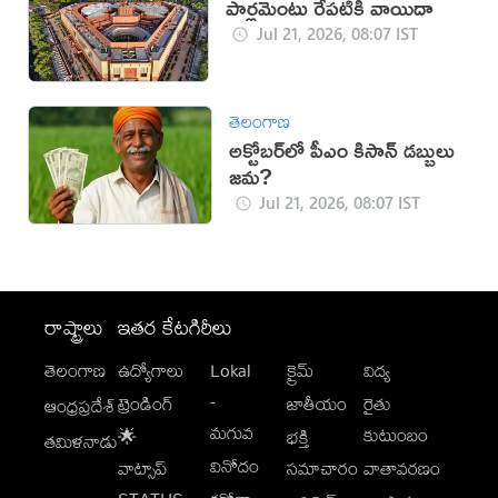
పార్లమెంటు రేపటికి వాయిదా
Jul 21, 2026, 08:07 IST
తెలంగాణ
అక్టోబర్‌లో పీఎం కిసాన్ డబ్బులు
జమ?
Jul 21, 2026, 08:07 IST
రాష్ట్రాలు
ఇతర కేటగిరీలు
తెలంగాణ
ఉద్యోగాలు
Lokal
క్రైమ్
విద్య
-
ట్రెండింగ్
జాతీయం
రైతు
ఆంధ్రప్రదేశ్
మగువ
కుటుంబం
🌟
భక్తి
తమిళనాడు
వినోదం
వాట్సాప్
సమాచారం
వాతావరణం