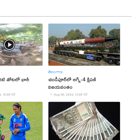
తెలంగాణ
టి తోటలో భారీ
చండీపూర్‌లో అగ్ని-4 క్షిపణి
విజయవంతం
, 15:08 IST
Aug 06, 2026, 13:08 IST