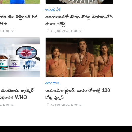
ఆంధ్రప్రదేశ్
 కప్‌: సెప్టెంబర్ 5న
విజయవాడలో దొంగ నోట్లు తయారుచేసే
పోరు
ముఠా అరెస్ట్
, 13:08 IST
Aug 06, 2026, 13:08 IST
తెలంగాణ
మందులను క్యాన్సర్
రామాయణ ట్రైలర్: వారం రోజుల్లో 100
గుర్తించిన WHO
కోట్ల వ్యూస్
, 13:08 IST
Aug 06, 2026, 13:08 IST