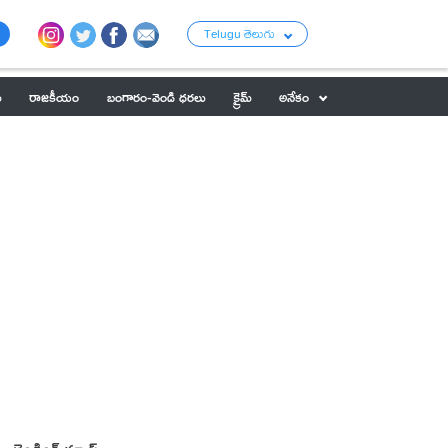
Telugu తెలుగు
ు
రాజకీయం
బంగారం-వెండి ధరలు
క్రైమ్
అనేకం