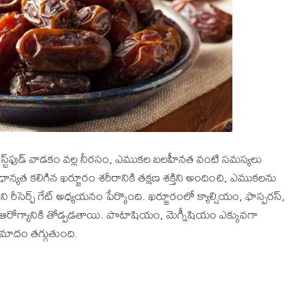
ాస్ట్‌ఫుడ్ వాడకం వల్ల నీరసం, ఎముకల బలహీనత వంటి సమస్యలు
ాన్యత కలిగిన ఖర్జూరం శరీరానికి తక్షణ శక్తిని అందించి, ఎముకలను
ని రీసెర్చ్‌ గేట్‌ అధ్యయనం పేర్కొంది. ఖర్జూరంలో క్యాల్షియం, ఫాస్పరస్,
రోగ్యానికి తోడ్పడతాయి. పొటాషియం, మెగ్నీషియం ఎక్కువగా
రమాదం తగ్గుతుంది.