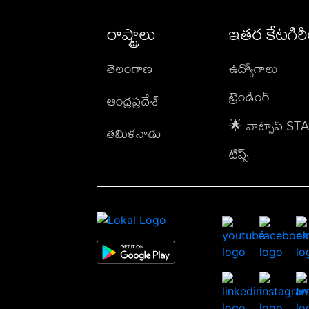
రాష్ట్రాలు
ఇతర కేటగిర
తెలంగాణ
ఉద్యోగాలు
ట్రెండింగ్
ఆంధ్రప్రదేశ్
🌟 వాట్సాప్ S
తమిళనాడు
టిప్స్