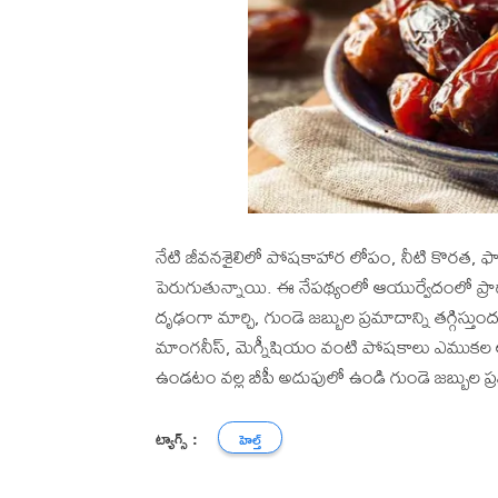
నేటి జీవనశైలిలో పోషకాహార లోపం, నీటి కొరత, ఫ
పెరుగుతున్నాయి. ఈ నేపథ్యంలో ఆయుర్వేదంలో ప్రాధ
దృఢంగా మార్చి, గుండె జబ్బుల ప్రమాదాన్ని తగ్గిస్తుంద
మాంగనీస్, మెగ్నీషియం వంటి పోషకాలు ఎముకల ఆ
ఉండటం వల్ల బీపీ అదుపులో ఉండి గుండె జబ్బుల ప్
ట్యాగ్స్ :
హెల్త్