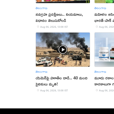
తెలంగాణ
తెలంగాణ
నవగ్రహ ప్రదక్షిణలు.. నియమాలు,
మహిళల ఆసియా
విధానం తెలుసుకోండి
భారత్-పాక్ 
Aug 06, 2026, 13:08 IST
Aug 06, 2026
తెలంగాణ
తెలంగాణ
యెమెన్‌పై హూతీల దాడి.. 40 మంది
మూడు రకాల 
సైనికులు మృతి!
కారకాలుగా 
Aug 06, 2026, 13:08 IST
Aug 06, 2026