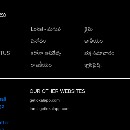
ీలు
Lokal - మగువ
క్రైమ్
వినోదం
జాతీయం
TATUS
కరోనా అప్‌డేట్స్
భక్తి సమాచారం
రాజకీయం
క్లాసిఫైడ్స్
OUR OTHER WEBSITES
getlokalapp.com
tamil.getlokalapp.com