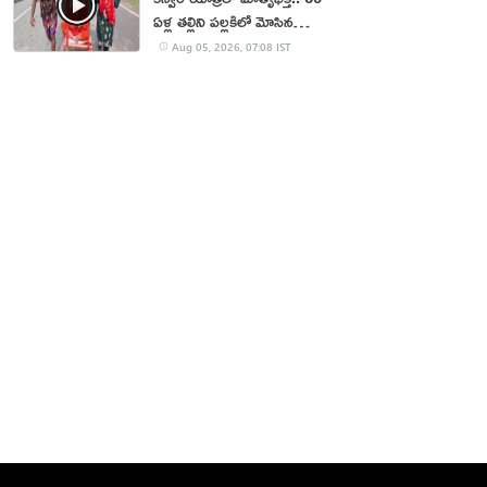
ఏళ్ల తల్లిని పల్లకిలో మోసిన
కొడుకు, కోడలు!
Aug 05, 2026, 07:08 IST