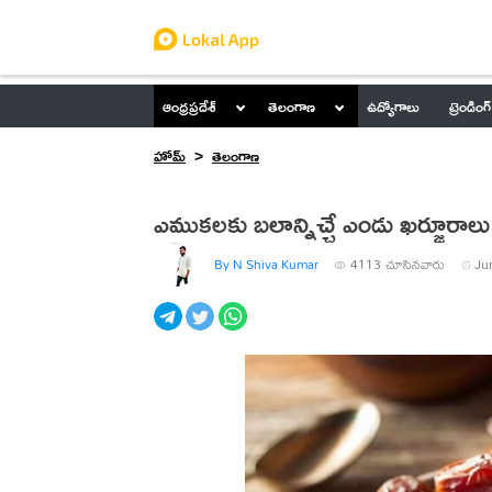
ఆంధ్రప్రదేశ్
తెలంగాణ
ఉద్యోగాలు
ట్రెండింగ్
హోమ్
తెలంగాణ
ఎముకలకు బలాన్నిచ్చే ఎండు ఖర్జూరాలు
By N Shiva Kumar
4113
చూసినవారు
Ju