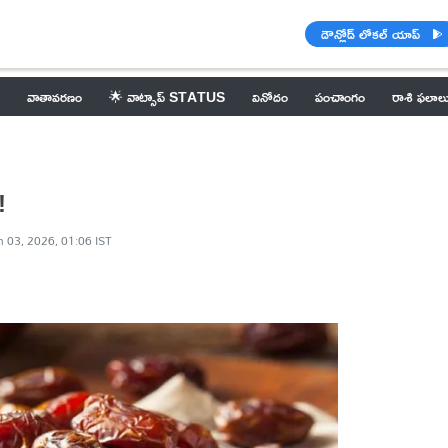
డౌన్లోడ్ లోకల్ యాప్
వాతావరణం
🌟 వాట్సాప్ STATUS
వినోదం
పంచాంగం
రాశి ఫలాల
!
n 03, 2026, 01:06 IST