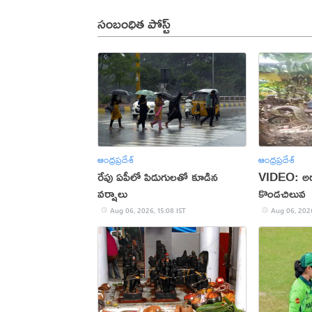
సంబంధిత పోస్ట్
ఆంధ్రప్రదేశ్
ఆంధ్రప్రదేశ్
రేపు ఏపీలో పిడుగులతో కూడిన
VIDEO: అర
వర్షాలు
కొండచిలువ
Aug 06, 2026, 15:08 IST
Aug 06, 2026