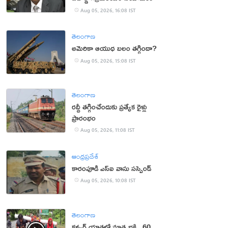
Aug 05, 2026, 16:08 IST
తెలంగాణ
అమెరికా ఆయుధ బలం తగ్గిందా?
Aug 05, 2026, 15:08 IST
తెలంగాణ
రద్దీ తగ్గించేందుకు ప్రత్యేక రైళ్లు
ప్రారంభం
Aug 05, 2026, 11:08 IST
ఆంధ్రప్రదేశ్
కారంపూడి ఎస్ఐ వాసు స‌స్పెండ్‌
Aug 05, 2026, 10:08 IST
తెలంగాణ
కన్వర్ యాత్రలో మాతృభక్తి.. 60