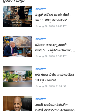
ట్రెండింగ్ న్యూస్
తెలంగాణ
చెత్తలో పడేసిన లాటరీ టికెట్..
రూ.11 కోట్లు గెలుచుకుంది!
Aug 06, 2026, 06:08 IST
తెలంగాణ
అమెరికా అణు వ్యూహంలో
మార్పు?.. టాక్టికల్ ఆయుధాలకు
ప్రాధాన్యం!
Aug 06, 2026, 02:08 IST
తెలంగాణ
గాలి నుంచి నీటిని తయారుచేసిన
13 ఏళ్ల బాలుడు!
Aug 06, 2026, 01:08 IST
తెలంగాణ
ఎయిర్ ఇండియా సీఈవోగా
టెవోల్డే గెబ్రెమరియం నియామకం