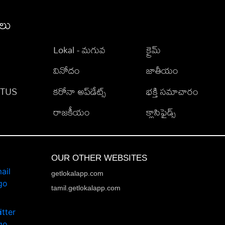
ీలు
Lokal - మగువ
క్రైమ్
వినోదం
జాతీయం
TATUS
కరోనా అప్‌డేట్స్
భక్తి సమాచారం
రాజకీయం
క్లాసిఫైడ్స్
OUR OTHER WEBSITES
getlokalapp.com
tamil.getlokalapp.com