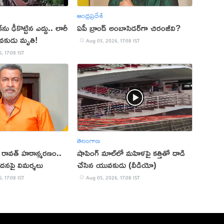
ఆంధ్రప్రదేశ్
ు ఢీకొట్టిన ఎద్దు.. లారీ
ఏపీ బ్రాండ్ అంబాసిడర్‌గా చిరంజీవి?
వకుడు మృతి!
Aug 05, 2026, 17:08 IST
, 17:08 IST
తెలంగాణ
ప్ రావత్ హఠాన్మరణం..
షాపింగ్ మాల్‌లో మహిళపై కత్తితో దాడి
ందనపై విమర్శలు
చేసిన యువకుడు (వీడియో)
, 17:08 IST
Aug 05, 2026, 17:08 IST