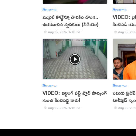
తెలంగాణ
తెలంగాణ
మొబైల్ కొట్టేస్తూ దొరికిన దొంగ..
VIDEO: బైక్‌న
చితకబాదిన స్థానికులు (వీడియో)
కిందపడి యు
Aug 05, 2026, 17:08 IST
Aug 05, 2026
తెలంగాణ
తెలంగాణ
VIDEO: బిల్డింగ్ ఫస్ట్ ఫ్లోర్ పార్కింగ్
నటుడు ప్రదీ
నుంచి కిందపడ్డ కారు!
టాలీవుడ్ స్ప
Aug 05, 2026, 17:08 IST
Aug 05, 2026