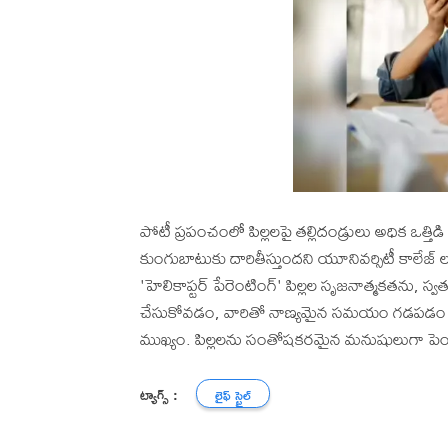
పోటీ ప్రపంచంలో పిల్లలపై తల్లిదండ్రులు అధిక ఒత్తి
కుంగుబాటుకు దారితీస్తుందని యూనివర్సిటీ కాలేజ్ 
'హెలికాప్టర్ పేరెంటింగ్' పిల్లల సృజనాత్మకతను, స్వత
చేసుకోవడం, వారితో నాణ్యమైన సమయం గడపడం వ
ముఖ్యం. పిల్లలను సంతోషకరమైన మనుషులుగా పెంచడ
ట్యాగ్స్ :
లైఫ్ స్టైల్