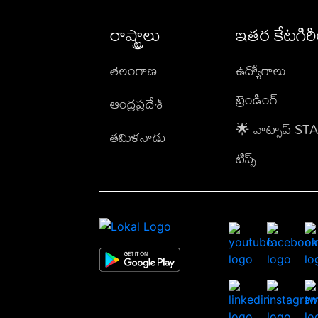
రాష్ట్రాలు
ఇతర కేటగిర
తెలంగాణ
ఉద్యోగాలు
ట్రెండింగ్
ఆంధ్రప్రదేశ్
🌟 వాట్సాప్ S
తమిళనాడు
టిప్స్