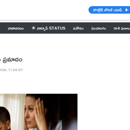
డౌన్లోడ్ లోకల్ యాప్
వాతావరణం
🌟 వాట్సాప్ STATUS
వినోదం
పంచాంగం
రాశి ఫలాల
సే ప్రమాదం
2026, 11:04 IST