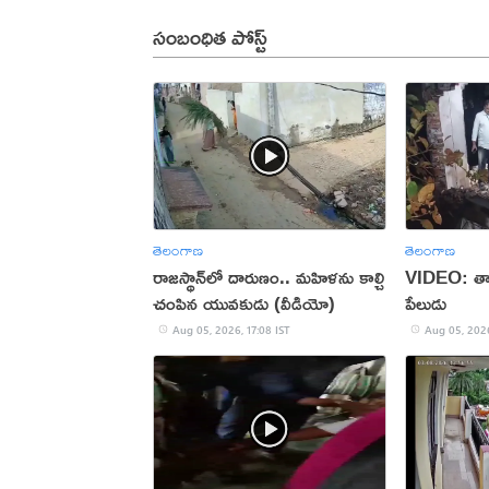
సంబంధిత పోస్ట్
తెలంగాణ
తెలంగాణ
రాజస్థాన్‌లో దారుణం.. మహిళను కాల్చి
VIDEO: తాళ
చంపిన యువకుడు (వీడియో)
పేలుడు
Aug 05, 2026, 17:08 IST
Aug 05, 2026