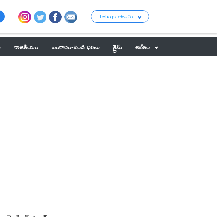
Telugu తెలుగు
ు
రాజకీయం
బంగారం-వెండి ధరలు
క్రైమ్
అనేకం