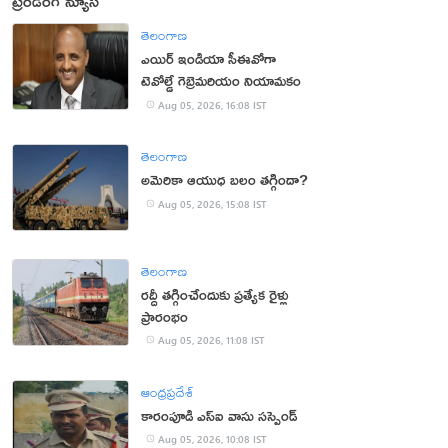
ట్రెండింగ్ న్యూస్
తెలంగాణ
ఎయిర్ ఇండియా సీఈవోగా
టెవోల్డే గెబ్రెమరియం నియామకం
Aug 05, 2026, 16:08 IST
తెలంగాణ
అమెరికా ఆయుధ బలం తగ్గిందా?
Aug 05, 2026, 15:08 IST
తెలంగాణ
రద్దీ తగ్గించేందుకు ప్రత్యేక రైళ్లు
ప్రారంభం
Aug 05, 2026, 11:08 IST
ఆంధ్రప్రదేశ్
కారంపూడి ఎస్ఐ వాసు స‌స్పెండ్‌
Aug 05, 2026, 10:08 IST