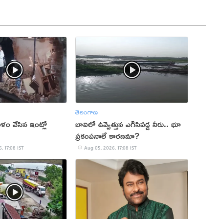
తెలంగాణ
ం వేసిన ఇంట్లో
బావిలో ఉవ్వెత్తున ఎగిసిపడ్డ నీరు.. భూ
ప్రకంపనాలే కారణమా?
, 17:08 IST
Aug 05, 2026, 17:08 IST