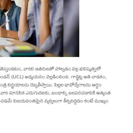
డి తెస్తుండటం, వారిని ఇతరులతో పోల్చడం వల్ల భవిష్యత్తులో
లండన్ (UCL) అధ్యయనం వెల్లడించింది. గాడ్జెట్ల అతి వాడకం,
ంత్ర నిర్ణయాలను దెబ్బతీస్తాయి. పిల్లల భావోద్వేగాలను అర్థం
ారి మానసిక ఎదుగుదలకు, బంధాన్ని బలపరచడానికి అత్యంత
మే విజయవంతమైన వ్యక్తులుగా తీర్చిదిద్దడం కంటే ముఖ్యం.