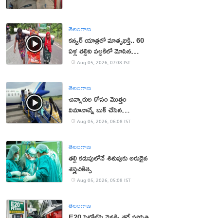
తెలంగాణ
కన్వర్ యాత్రలో మాతృభక్తి.. 60
ఏళ్ల తల్లిని పల్లకిలో మోసిన
కొడుకు, కోడలు!
Aug 05, 2026, 07:08 IST
తెలంగాణ
చిన్నారుల కోసం మొత్తం
విమానాన్నే బుక్ చేసిన
యూట్యూబర్
Aug 05, 2026, 06:08 IST
తెలంగాణ
తల్లి కడుపులోనే శిశువుకు అరుదైన
శస్త్రచికిత్స
Aug 05, 2026, 05:08 IST
తెలంగాణ
E20 పెట్రోల్‌పై వెనక్కి తగ్గే పరిస్థితి