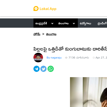
ఆంధ్రప్రదేశ్
తెలంగాణ
ఉద్యోగాలు
ట్రెండింగ్
హోమ్
తెలంగాణ
పిల్లలపై ఒత్తిడితో కుంగుబాటుకు దారితీ
By nagaraju
7136
చూసినవారు
Apr 27, 