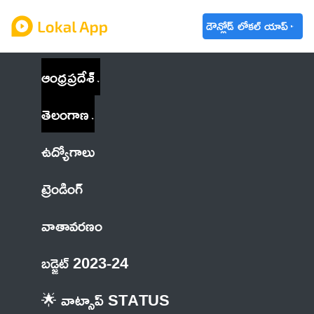
డౌన్లోడ్ లోకల్ యాప్
ఆంధ్రప్రదేశ్
తెలంగాణ
ఉద్యోగాలు
ట్రెండింగ్
వాతావరణం
బడ్జెట్ 2023-24
🌟 వాట్సాప్ STATUS