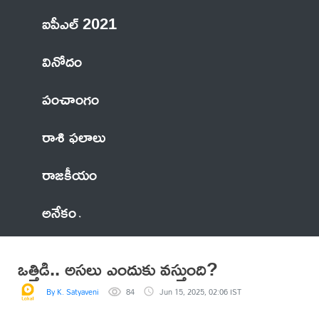
ఐపీఎల్ 2021
వినోదం
పంచాంగం
రాశి ఫలాలు
రాజకీయం
అనేకం
ఒత్తిడి.. అసలు ఎందుకు వస్తుంది?
By K. Satyaveni
84
Jun 15, 2025, 02:06 IST