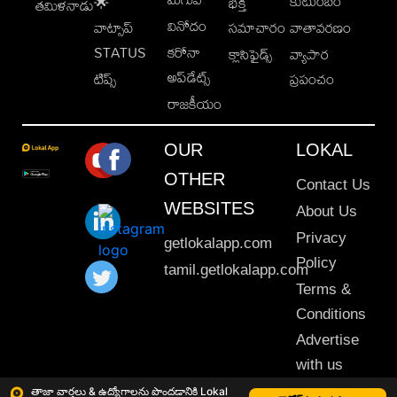
కుటుంబం
🌟
భక్తి
తమిళనాడు
వినోదం
వాట్సాప్
సమాచారం
వాతావరణం
STATUS
కరోనా
క్లాసిఫైడ్స్
వ్యాపార
అప్‌డేట్స్
టిప్స్
ప్రపంచం
రాజకీయం
OUR
LOKAL
OTHER
Contact Us
WEBSITES
About Us
Privacy
getlokalapp.com
Policy
tamil.getlokalapp.com
Terms &
Conditions
Advertise
with us
Sitemap
తాజా వార్తలు & ఉద్యోగాలను పొందడానికి Lokal