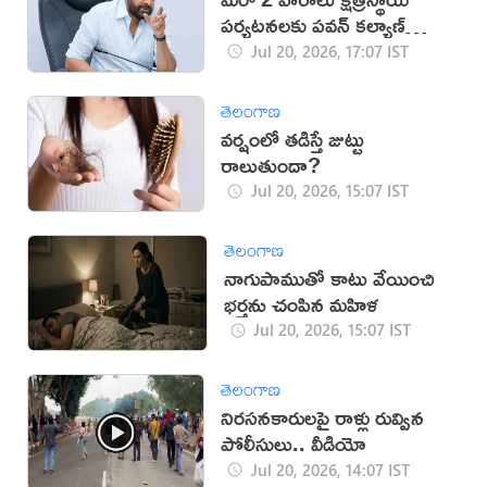
పర్యటనలకు పవన్ కల్యాణ్
దూరం
Jul 20, 2026, 17:07 IST
తెలంగాణ
వర్షంలో తడిస్తే జుట్టు
రాలుతుందా?
Jul 20, 2026, 15:07 IST
తెలంగాణ
నాగుపాముతో కాటు వేయించి
భర్తను చంపిన మహిళ
Jul 20, 2026, 15:07 IST
తెలంగాణ
నిరసనకారులపై రాళ్లు రువ్విన
పోలీసులు.. వీడియో
Jul 20, 2026, 14:07 IST