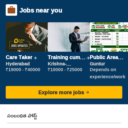
Jobs near you
Care Taker
Training cum
Public Area
Placement
Cleaner
Hyderabad
Krishna-
Guntur
vijayawada
₹19000 - ₹40000
₹10000 - ₹25000
Depends on
experience/work
Explore more jobs
సంబంధిత పోస్ట్