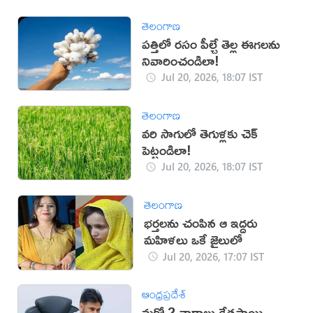
తెలంగాణ
పత్తిలో రసం పీల్చే తెల్ల ఈగలను
నివారించండిలా!
Jul 20, 2026, 18:07 IST
తెలంగాణ
వరి సాగులో తెగుళ్లకు చెక్
పెట్టండిలా!
Jul 20, 2026, 18:07 IST
తెలంగాణ
భర్తలను చంపిన ఆ ఇద్దరు
మహిళలు ఒకే జైలులో
Jul 20, 2026, 17:07 IST
ఆంధ్రప్రదేశ్
మరో 2 వారాలు క్షేత్రస్థాయి