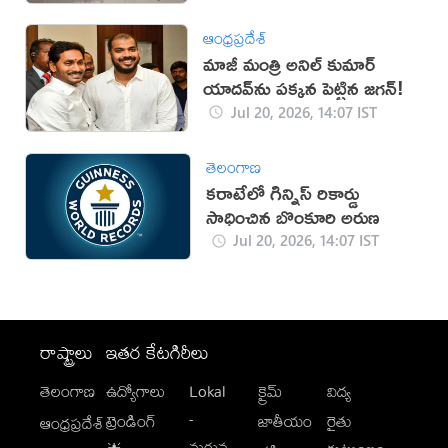
ఆంధ్రప్రదేశ్
మాజీ మంత్రి అనిల్ కుమార్
యాదవ్‌ను పక్కన పెట్టిన జగన్!
Jul 20, 2026, 14:07 IST
తెలంగాణ
కరాటేలో గిన్నిస్ రికార్డు
సాధించిన బొంకూరి అరుణ
Jul 20, 2026, 14:07 IST
రాష్ట్రాలు
ఇతర కేటగిరీలు
తెలంగాణ
ఉద్యోగాలు
Lokal
క్రైమ్
విద్య
-
ట్రెండింగ్
జాతీయం
రైతు
ఆంధ్రప్రదేశ్
మగువ