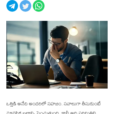
ఒత్తిడి అనేది అందరిలో సహజం. సవాలుగా తీసుకుంటే
మానసిక బలాన్ని పెంచుతుంది. కానీ అది పరిమితిని