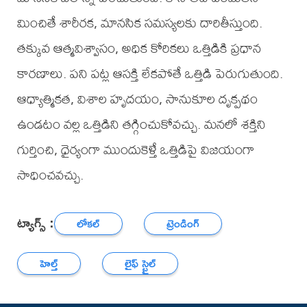
మించితే శారీరక, మానసిక సమస్యలకు దారితీస్తుంది.
తక్కువ ఆత్మవిశ్వాసం, అధిక కోరికలు ఒత్తిడికి ప్రధాన
కారణాలు. పని పట్ల ఆసక్తి లేకపోతే ఒత్తిడి పెరుగుతుంది.
ఆధ్యాత్మికత, విశాల హృదయం, సానుకూల దృక్పథం
ఉండటం వల్ల ఒత్తిడిని తగ్గించుకోవచ్చు. మనలో శక్తిని
గుర్తించి, ధైర్యంగా ముందుకెళ్తే ఒత్తిడిపై విజయంగా
సాధించవచ్చు.
ట్యాగ్స్ :
లోకల్
ట్రెండింగ్
హెల్త్
లైఫ్ స్టైల్