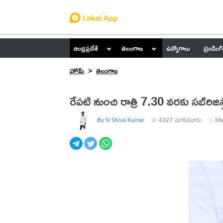
ఆంధ్రప్రదేశ్
తెలంగాణ
ఉద్యోగాలు
ట్రెండింగ్
హోమ్
తెలంగాణ
రేపటి నుంచి రాత్రి 7.30 వరకు సబ్‌‌రిజిస
By N Shiva Kumar
4327
చూసినవారు
Ma