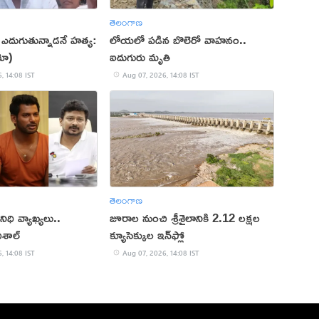
తెలంగాణ
ఎదుగుతున్నాడనే హత్య:
లోయలో పడిన బొలెరో వాహనం..
ియో)
ఐదుగురు మృతి
, 14:08 IST
Aug 07, 2026, 14:08 IST
తెలంగాణ
ిధి వ్యాఖ్యలు..
జూరాల నుంచి శ్రీశైలానికి 2.12 లక్షల
ిశాల్
క్యూసెక్కుల ఇన్‌ఫ్లో
, 14:08 IST
Aug 07, 2026, 14:08 IST