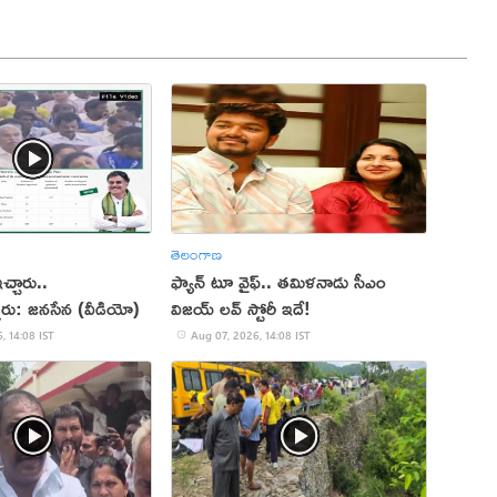
తెలంగాణ
్చారు..
ఫ్యాన్ టూ వైఫ్.. తమిళనాడు సీఎం
్నారు: జనసేన (వీడియో)
విజయ్ లవ్ స్టోరీ ఇదే!
, 14:08 IST
Aug 07, 2026, 14:08 IST