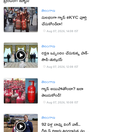
ట్రెండింగ్ న్యూస్
తెలంగాణ
సులభంగా గ్యాస్ eKYC పూర్తి
చేసుకోండిలా!
Aug 07, 2026, 14:08 IST
తెలంగాణ
రక్షణ ఒప్పందం చేసుకున్న పాక్‌-
సౌదీ-తుర్కియే
Aug 07, 2026, 12:08 IST
తెలంగాణ
గ్యాస్ అయిపోతోందా? ఇలా
తెలుసుకోండి!
Aug 07, 2026, 10:08 IST
తెలంగాణ
92 ఏళ్ల బామ్మ వింగ్ వాక్..
గిన్నిస్ రికార్డు తిరగరాసిన వండర్