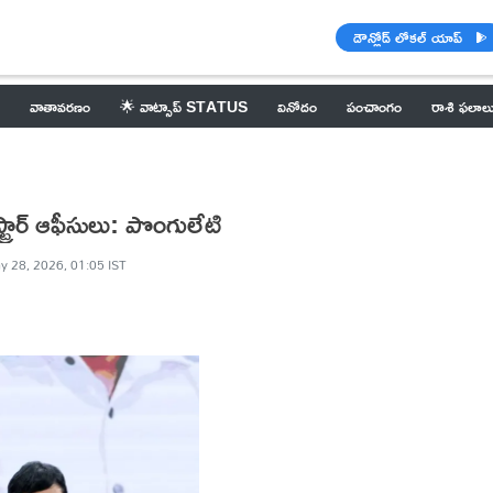
డౌన్లోడ్ లోకల్ యాప్
వాతావరణం
🌟 వాట్సాప్ STATUS
వినోదం
పంచాంగం
రాశి ఫలాల
్ట్రార్ ఆఫీసులు: పొంగులేటి
y 28, 2026, 01:05 IST