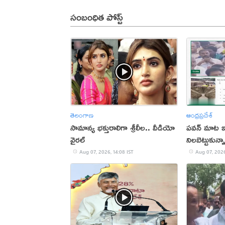
సంబంధిత పోస్ట్
తెలంగాణ
ఆంధ్రప్రదేశ్
సామాన్య భక్తురాలిగా శ్రీలీల.. వీడియో
పవన్ మాట ఇచ
వైరల్
నిలబెట్టుకున
Aug 07, 2026, 14:08 IST
Aug 07, 2026