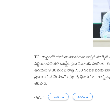
TG: రాష్ట్రంలో భూముల విలువలను వాస్తవ మార్కెట్
నిర్ణయించడంతో రిజిస్ట్రేషన్లకు డిమాండ్ పెరిగింది.
ఉదయం 9.30 నుంచి రాత్రి 7.30 గంటల వరకు పనిచేస్తా
ప్రజలకు సేవ చేయడమే ప్రభుత్వ ధ్యేయమని, రిజిస్ట్రేష
తెలిపారు.
ట్యాగ్స్ :
రాజకీయం
పరిపాలన