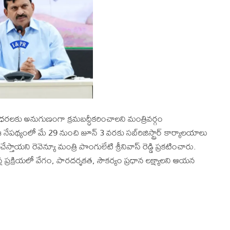
 ధరలకు అనుగుణంగా క్రమబద్ధీకరించాలని మంత్రివర్గం
 ఈ నేపథ్యంలో మే 29 నుంచి జూన్ 3 వరకు సబ్‌‌రిజిస్ట్రార్ కార్యాలయాలు
యని రెవెన్యూ మంత్రి పొంగులేటి శ్రీనివాస్ రెడ్డి ప్రకటించారు.
న్ల ప్రక్రియలో వేగం, పారదర్శకత, సౌకర్యం ప్రధాన లక్ష్యాలని ఆయన