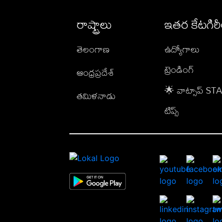
రాష్ట్రాలు
ఇతర కేటగిర
తెలంగాణ
ఉద్యోగాలు
ట్రెండింగ్
ఆంధ్రప్రదేశ్
🌟 వాట్సాప్ S
తమిళనాడు
టిప్స్