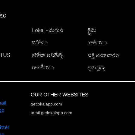
ీలు
Lokal - మగువ
క్రైమ్
వినోదం
జాతీయం
TATUS
కరోనా అప్‌డేట్స్
భక్తి సమాచారం
రాజకీయం
క్లాసిఫైడ్స్
OUR OTHER WEBSITES
getlokalapp.com
tamil.getlokalapp.com