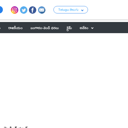
Telugu తెలుగు
ు
రాజకీయం
బంగారం-వెండి ధరలు
క్రైమ్
అనేకం