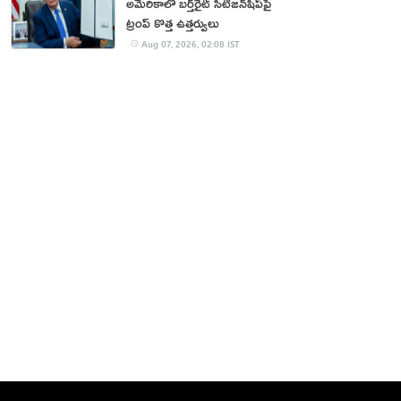
అమెరికాలో బర్త్‌రైట్ సిటిజన్‌షిప్‌పై
ట్రంప్ కొత్త ఉత్తర్వులు
Aug 07, 2026, 02:08 IST