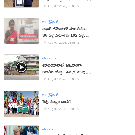
ఉమెన్
Aug 07, 2026, 08:08 IST
ఆంధ్రప్రదేశ్
ఆధార్‌ నమోదులో పొరపాటు..
36 ఏళ్ల మహిళకు 102 ఏళ్ల
వయసు!
Aug 07, 2026, 08:08 IST
తెలంగాణ
లూధియానాలో ఒక్కసారిగా
కుంగిన రోడ్డు.. తప్పిన ముప్పు
(వీడియో)
Aug 07, 2026, 08:08 IST
ఆంధ్రప్రదేశ్
రేపు మన్యం బంద్‌?
Aug 07, 2026, 02:08 IST
తెలంగాణ