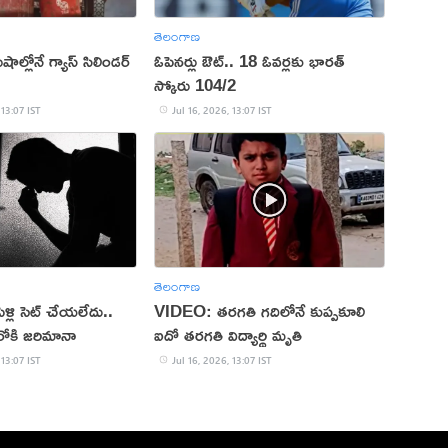
తెలంగాణ
ాల్లోనే గ్యాస్ సిలిండర్
ఓపెనర్లు ఔట్‌.. 18 ఓవర్లకు భారత్‌
స్కోరు 104/2
 13:07 IST
Jul 16, 2026, 13:07 IST
తెలంగాణ
ెళ్లి సెట్ చేయలేదు..
VIDEO: తరగతి గదిలోనే కుప్పకూలి
ూరోకి జరిమానా
ఐదో తరగతి విద్యార్థి మృతి
 13:07 IST
Jul 16, 2026, 13:07 IST