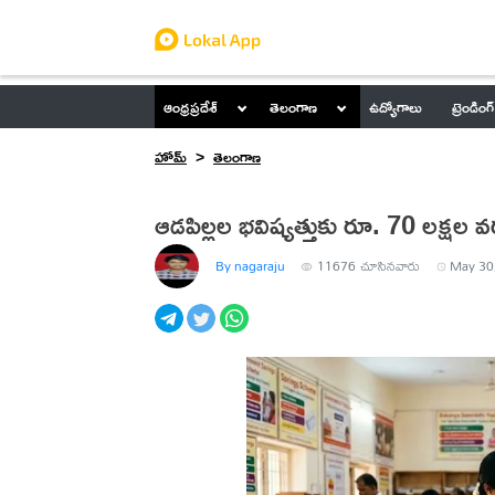
ఆంధ్రప్రదేశ్
తెలంగాణ
ఉద్యోగాలు
ట్రెండింగ్
హోమ్
తెలంగాణ
ఆడపిల్లల భవిష్యత్తుకు రూ. 70 లక్షల వ
By nagaraju
11676
చూసినవారు
May 30,