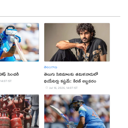
తెలంగాణ
 హాఫ్ సెంచరీ
తెలుగు సినిమాలకు తమిళనాడులో
థియేటర్లు కష్టమే: కిరణ్ అబ్బవరం
 14:07 IST
Jul 16, 2026, 14:07 IST