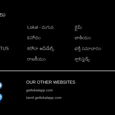
ీలు
Lokal - మగువ
క్రైమ్
వినోదం
జాతీయం
TATUS
కరోనా అప్‌డేట్స్
భక్తి సమాచారం
రాజకీయం
క్లాసిఫైడ్స్
OUR OTHER WEBSITES
getlokalapp.com
tamil.getlokalapp.com