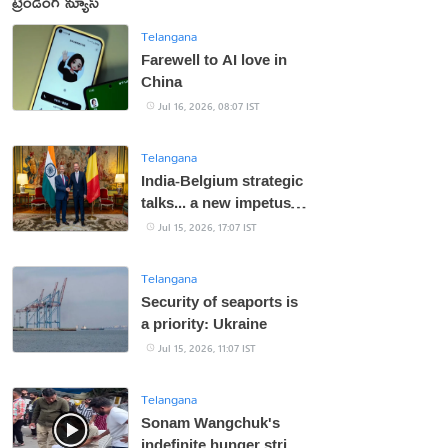
ట్రెండింగ్ న్యూస్
Telangana
Farewell to AI love in
China
Jul 16, 2026, 08:07 IST
Telangana
India-Belgium strategic
talks... a new impetus
to bilateral ties
Jul 15, 2026, 17:07 IST
Telangana
Security of seaports is
a priority: Ukraine
Jul 15, 2026, 11:07 IST
Telangana
Sonam Wangchuk's
indefinite hunger strike