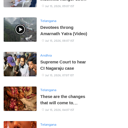
enters 18th day
Jul 15, 2026, 09:07 IST
Telangana
Devotees throng
Amarnath Yatra (Video)
Jul 15, 2026, 08:07 IST
Andhra
Supreme Court to hear
CI Nagaraju case
Jul 15, 2026, 07:07 IST
Telangana
These are the changes
that will come to
society if the marriage
Jul 15, 2026, 04:07 IST
age of girls is
increased!
Telangana