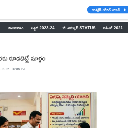
డౌన్లోడ్ లోకల్ యాప్
వాతావరణం
బడ్జెట్ 2023-24
🌟 వాట్సాప్ STATUS
ఐపీఎల్ 2021
రకు కూడబెట్టే మార్గం
 2026, 10:05 IST