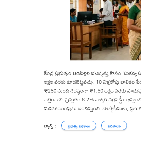
కేంద్ర ప్రభుత్వం ఆడపిల్లల భవిష్యత్తు కోసం 'సుకన్
లక్షల వరకు కూడబెట్టవచ్చు. 10 ఏళ్లలోపు బాలికల ప
₹250 నుండి గరిష్ఠంగా ₹1.50 లక్షల వరకు పొదుపు
చెల్లించాలి. ప్రస్తుతం 8.2% వార్షిక చక్రవడ్డీ లభిస్త
మినహాయింపును అందిస్తుంది. పోస్టాఫీసులు, ప్రభుత్వ
ట్యాగ్స్ :
ప్రభుత్వ పథకాలు
పరిపాలన