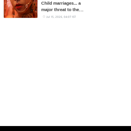
Child marriages... a
major threat to the
future of girls
Jul 15, 2026, 04:07 IST