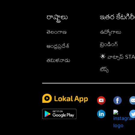
రాష్ట్రాలు
ఇతర కేటగిర
తెలంగాణ
ఉద్యోగాలు
ట్రెండింగ్
ఆంధ్రప్రదేశ్
🌟 వాట్సాప్ S
తమిళనాడు
టిప్స్