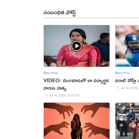
సంబంధిత పోస్ట్
తెలంగాణ
తెలంగాణ
VIDEO: బెంగళూరులో లా విద్యార్థిని
విరాట్ కోహ్లీ
దారుణ హత్య
Jul 16, 2026,
Jul 16, 2026, 15:07 IST