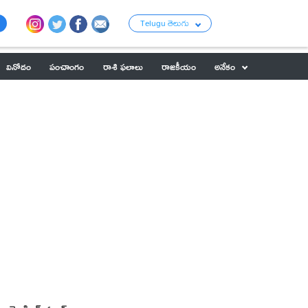
Telugu తెలుగు
వినోదం
పంచాంగం
రాశి ఫలాలు
రాజకీయం
అనేకం