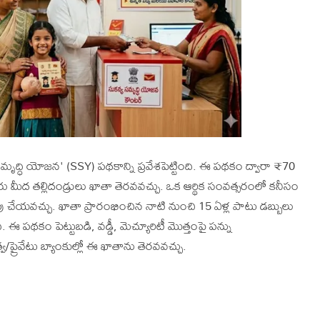
య సమృద్ధి యోజన' (SSY) పథకాన్ని ప్రవేశపెట్టింది. ఈ పథకం ద్వారా ₹70
ేరు మీద తల్లిదండ్రులు ఖాతా తెరవవచ్చు. ఒక ఆర్థిక సంవత్సరంలో కనీసం
 చేయవచ్చు. ఖాతా ప్రారంభించిన నాటి నుంచి 15 ఏళ్ల పాటు డబ్బులు
ుంది. ఈ పథకం పెట్టుబడి, వడ్డీ, మెచ్యూరిటీ మొత్తంపై పన్ను
/ప్రైవేటు బ్యాంకుల్లో ఈ ఖాతాను తెరవవచ్చు.