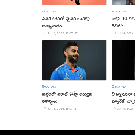
తెలంగాణ
తెలంగాణ
సనత్‌నగర్‌లో మైనర్‌ బాలికపై
ఇకపై 10 నిమిష
అత్యాచారం
డెలివరీ!
Jul 16, 2026, 13:07 IST
Jul 16, 2026,
తెలంగాణ
తెలంగాణ
వన్డేలలో విరాట్ కోహ్లీ అరుదైన
9 ఏళ్లయినా ప
రికార్డులు
మ్యారేజ్ బ్య
Jul 16, 2026, 13:07 IST
Jul 16, 2026,