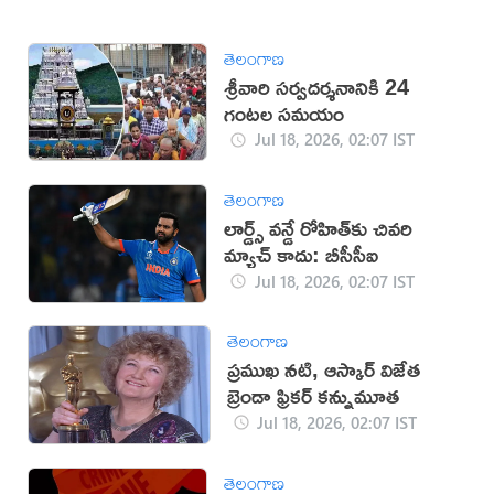
తెలంగాణ
శ్రీవారి సర్వదర్శనానికి 24
గంటల సమయం
Jul 18, 2026, 02:07 IST
తెలంగాణ
లార్డ్స్ వన్డే రోహిత్‌కు చివరి
మ్యాచ్ కాదు: బీసీసీఐ
Jul 18, 2026, 02:07 IST
తెలంగాణ
ప్రముఖ నటి, ఆస్కార్ విజేత
బ్రెండా ఫ్రికర్ కన్నుమూత
Jul 18, 2026, 02:07 IST
తెలంగాణ