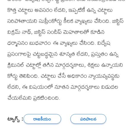
కొత్త చట్టాలు అవసరం లేదని, ఇప్పటికే ఉన్న చట్టాలు
సరిపోతాయని సుప్రీంకోర్టు కీలక వ్యాఖ్యలు చేసింది. జస్టిస్
విక్రమ్ నాథ్, జస్టిస్ సందీప్ మెహతాలతో కూడిన
ధర్మాసనం బుధవారం ఈ వ్యాఖ్యలు చేసింది. విద్వేష
ప్రసంగాలపై చట్టబద్ధమైన శూన్యత లేదని, ప్రస్తుతం ఉన్న
క్రిమినల్ చట్టాల్లో తగిన మార్గదర్శకాలు, శిక్షలు ఉన్నాయని
కోర్టు తెలిపింది. చట్టాలు చేసే అధికారం న్యాయవ్యవస్థకు
లేదని, ఈ విషయంలో నూతన మార్గదర్శకాలు విడుదల
చేయలేమని ప్రకటించింది.
ట్యాగ్స్ :
రాజకీయం
పరిపాలన