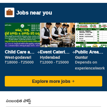
Jobs near you
Child Care and
Event Catering
Public Area
Patient care
Staff
Cleaner
West-godavari
Hyderabad
Guntur
₹18000 - ₹25000
₹12000 - ₹15000
Depends on
experience/work
Explore more jobs
సంబంధిత పోస్ట్