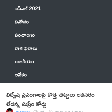
ఐపీఎల్ 2021
వినోదం
పంచాంగం
రాశి ఫలాలు
రాజకీయం
అనేకం
విద్వేష ప్రసంగాలపై కొత్త చట్టాలు అవసరం
లేదన్న సుప్రీం కోర్టు
By nagaraju
7511
Apr 29, 2026, 12:04 IST