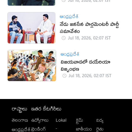
ఆంధ్రప్రదేశ్
నేడు జనసేన పార్లమెంటరీ పార్టీ
సమావేశం
Jul 18, 2026, 02:07 IST
ఆంధ్రప్రదేశ్
విజయవాడలో డయేరియా
విజృంభణ
Jul 18, 2026, 02:07 IST
రాష్ట్రాలు
ఇతర కేటగిరీలు
తెలంగాణ
ఉద్యోగాలు
Lokal
క్రైమ్
విద్య
-
ట్రెండింగ్
జాతీయం
రైతు
ఆంధ్రప్రదేశ్