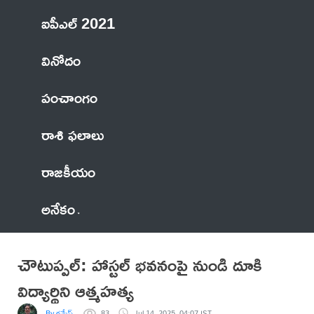
ఐపీఎల్ 2021
వినోదం
పంచాంగం
రాశి ఫలాలు
రాజకీయం
అనేకం
చౌటుప్పల్: హాస్టల్ భవనంపై నుండి దూకి
విద్యార్థిని ఆత్మహత్య
By రమేష్
83
Jul 14, 2025, 04:07 IST