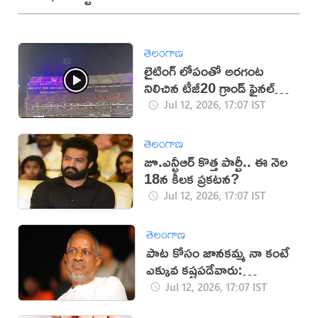
తెలంగాణ
లైటింగ్ లోపంతో అరగంట
నిలిచిన టీజీ20 గ్రాండ్ ఫైనల్
(వీడియో)
Jul 12, 2026, 17:07 IST
తెలంగాణ
జూ.ఎన్టీఆర్ కొత్త పార్టీ.. ఈ నెల
18న కీలక ప్రకటన?
Jul 12, 2026, 17:07 IST
తెలంగాణ
పాట కోసం జానకమ్మ నా కంటే
ఎక్కువ కష్టపడేవారు:
ఇళయరాజా
Jul 12, 2026, 17:07 IST