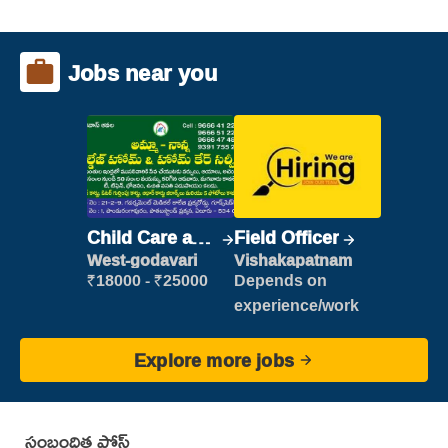
Jobs near you
Child Care and
Field Officer
Patient care
West-godavari
Vishakapatnam
₹18000 - ₹25000
Depends on
experience/work
Explore more jobs
సంబంధిత పోస్ట్