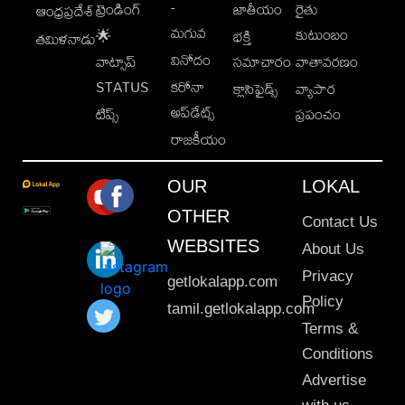
-
ట్రెండింగ్
జాతీయం
రైతు
ఆంధ్రప్రదేశ్
మగువ
కుటుంబం
🌟
భక్తి
తమిళనాడు
వినోదం
వాట్సాప్
సమాచారం
వాతావరణం
STATUS
కరోనా
క్లాసిఫైడ్స్
వ్యాపార
అప్‌డేట్స్
టిప్స్
ప్రపంచం
రాజకీయం
OUR
LOKAL
OTHER
Contact Us
WEBSITES
About Us
Privacy
getlokalapp.com
Policy
tamil.getlokalapp.com
Terms &
Conditions
Advertise