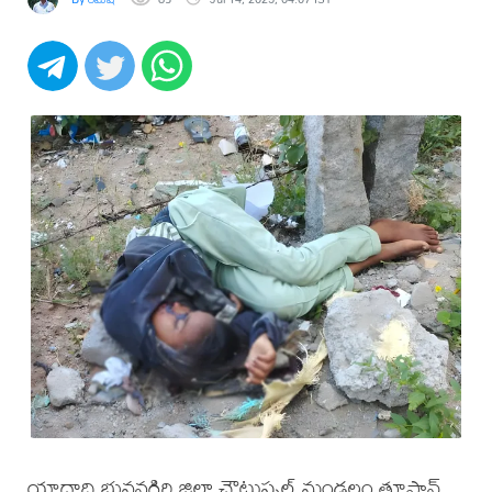
యాదాద్రి భువనగిరి జిల్లా చౌటుప్పల్ మండలం తూప్రాన్