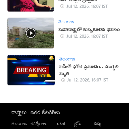
Jul 12, 2026, 16:07 IST
తెలంగాణ
మహారాష్ట్రలో కుప్పకూలిన భవనం
Jul 12, 2026, 16:07 IST
తెలంగాణ
ఏపీలో ఘోర ప్రమాదం.. ముగ్గురి
మృతి
Jul 12, 2026, 16:07 IST
రాష్ట్రాలు
ఇతర కేటగిరీలు
తెలంగాణ
ఉద్యోగాలు
Lokal
క్రైమ్
విద్య