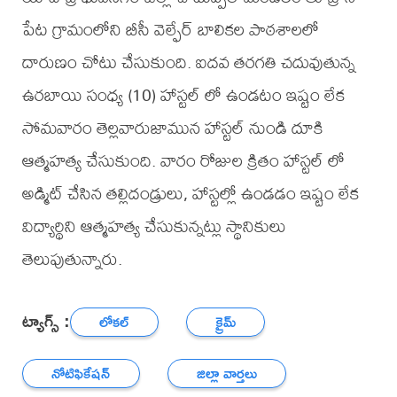
పేట గ్రామంలోని బీసీ వెల్ఫేర్ బాలికల పాఠశాలలో
దారుణం చోటు చేసుకుంది. ఐదవ తరగతి చదువుతున్న
ఉరబాయి సంధ్య (10) హాస్టల్ లో ఉండటం ఇష్టం లేక
సోమవారం తెల్లవారుజామున హాస్టల్ నుండి దూకి
ఆత్మహత్య చేసుకుంది. వారం రోజుల క్రితం హాస్టల్ లో
అడ్మిట్ చేసిన తల్లిదండ్రులు, హాస్టల్లో ఉండడం ఇష్టం లేక
విద్యార్థిని ఆత్మహత్య చేసుకున్నట్లు స్థానికులు
తెలుపుతున్నారు.
ట్యాగ్స్ :
లోకల్
క్రైమ్
నోటిఫికేషన్
జిల్లా వార్తలు