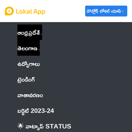
డౌన్లోడ్ లోకల్ యాప్
ఆంధ్రప్రదేశ్
తెలంగాణ
ఉద్యోగాలు
ట్రెండింగ్
వాతావరణం
బడ్జెట్ 2023-24
🌟 వాట్సాప్ STATUS