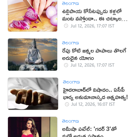
తెలంగాణ
ఉల్లిపాయ కోసేటప్పుడు కళ్లలో
మంట వస్తోందా.. ఈ చిట్కాలతో
చెక్!
Jul 12, 2026, 17:07 IST
తెలంగాణ
రేపు కోటి జన్మల పాపాలు తొలగే
అరుదైన యోగం
Jul 12, 2026, 17:07 IST
తెలంగాణ
హైదరాబాద్‌లో విషాదం.. ఏసీపీ
భార్య అనుమానాస్పద ఆత్మహత్య!
Jul 12, 2026, 16:07 IST
తెలంగాణ
అమీషా పటేల్: 'గదర్ 3'తో
మరో అద్భుత ప్రస్థానం