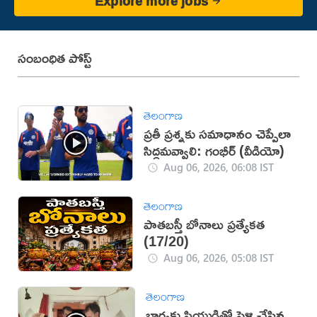
Explore more jobs
సంబంధిత పోస్ట్
తెలంగాణ
ప్రతీ ప్రశ్నకు సమాధానం చెప్పేలా
సిద్ధమవ్వాలి: గంభీర్ (వీడియో)
Aug 06, 2026, 06:08 IST
తెలంగాణ
పాతబస్తీ బోనాలు ప్రత్యేకత
(17/20)
Aug 06, 2026, 05:08 IST
తెలంగాణ
భార్యకు ప్రియుడితో పెళ్లి చేసిన