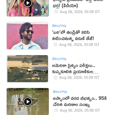
భర్త! (వీడియో)
Aug 06, 2026, 05:08 IST
తెలంగాణ
'బరి'లో తండ్రితో కలిసి
నటించనున్న వరుణ్ తేజ్!
Aug 06, 2026, 05:08 IST
తెలంగాణ
అమెరికా సైన్యం పరీక్షలు..
కుప్పకూలిన ప్రయాణికుల
విమానం
Aug 06, 2026, 05:08 IST
తెలంగాణ
అస్సాంలో వ‌ర‌ద బీభ‌త్సం.. 95కి
చేరిన మ‌ర‌ణాల సంఖ్య‌
Aug 06, 2026, 05:08 IST