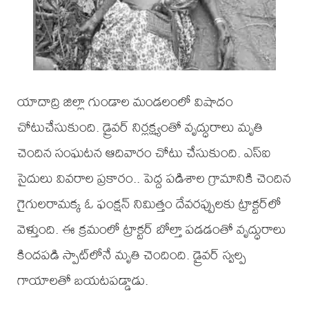
యాదాద్రి జిల్లా గుండాల మండలంలో విషాదం
చోటుచేసుకుంది. డ్రైవర్ నిర్లక్ష్యంతో వృద్ధురాలు మృతి
చెందిన సంఘటన ఆదివారం చోటు చేసుకుంది. ఎస్ఐ
సైదులు వివరాల ప్రకారం.. పెద్ద పడిశాల గ్రామానికి చెందిన
గైగులరామక్క ఓ ఫంక్షన్ నిమిత్తం దేవరప్పులకు ట్రాక్టర్‌లో
వెళ్తుంది. ఈ క్రమంలో ట్రాక్టర్ బోల్తా పడడంతో వృద్ధురాలు
కిందపడి స్పాట్‌లోనే మృతి చెందింది. డ్రైవర్ స్వల్ప
గాయాలతో బయటపడ్డాడు.