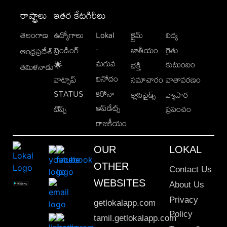
రాష్ట్రాలు
ఇతర కేటగిరీలు
తెలంగాణ
ఉద్యోగాలు
Lokal
క్రైమ్
విద్య
-
ట్రెండింగ్
జాతీయం
రైతు
ఆంధ్రప్రదేశ్
మగువ
కుటుంబం
🌟
భక్తి
తమిళనాడు
వినోదం
వాట్సాప్
సమాచారం
వాతావరణం
STATUS
కరోనా
క్లాసిఫైడ్స్
వ్యాపార
అప్‌డేట్స్
టిప్స్
ప్రపంచం
రాజకీయం
OUR
LOKAL
OTHER
Contact Us
WEBSITES
About Us
Privacy
getlokalapp.com
Policy
tamil.getlokalapp.com