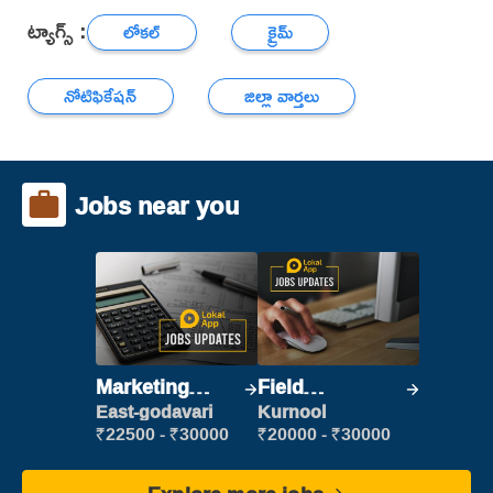
ట్యాగ్స్ :
లోకల్
క్రైమ్
నోటిఫికేషన్
జిల్లా వార్తలు
Jobs near you
Marketing
Field
Executive
Marketing
East-godavari
Kurnool
Executive
₹22500 - ₹30000
₹20000 - ₹30000