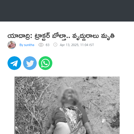
అనేకం
యాదాద్రి: ట్రాక్టర్ బోల్తా.. వృద్ధురాలు మృతి
By sunitha
63
Apr 13, 2025, 11:04 IST