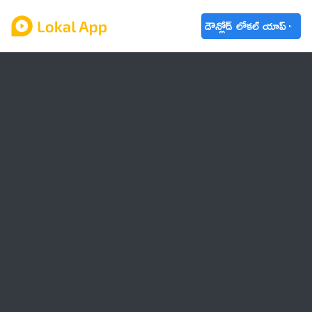
డౌన్లోడ్ లోకల్ యాప్
ఆంధ్రప్రదేశ్
తెలంగాణ
ఉద్యోగాలు
ట్రెండింగ్
వాతావరణం
🌟 వాట్సాప్ STATUS
వినోదం