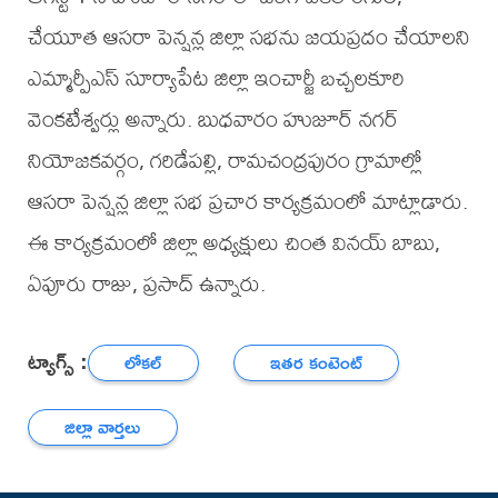
చేయూత ఆసరా పెన్షన్ల జిల్లా సభను జయప్రదం చేయాలని
ఎమ్మార్పీఎస్ సూర్యాపేట జిల్లా ఇంచార్జీ బచ్చలకూరి
వెంకటేశ్వర్లు అన్నారు. బుధవారం హుజూర్ నగర్
నియోజకవర్గం, గరిడేపల్లి, రామచంద్రపురం గ్రామాల్లో
ఆసరా పెన్షన్ల జిల్లా సభ ప్రచార కార్యక్రమంలో మాట్లాడారు.
ఈ కార్యక్రమంలో జిల్లా అధ్యక్షులు చింత వినయ్ బాబు,
ఏపూరు రాజు, ప్రసాద్ ఉన్నారు.
ట్యాగ్స్ :
లోకల్
ఇతర కంటెంట్
జిల్లా వార్తలు