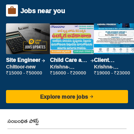
Jobs near you
Site Engineer
Child Care and
Client
Patient care
Relationship
Chittoor-new
Krishna-
Krishna-
vijayawada
vijayawada
Executive
₹15000 - ₹50000
₹16000 - ₹20000
₹19000 - ₹23000
Explore more jobs
సంబంధిత పోస్ట్