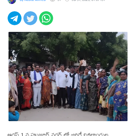
ఆగస్ట్ 1 న హుజూర్ నగర్ లో జరిగే వికలాంగుల,