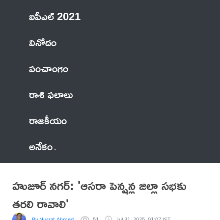
ఐపీఎల్ 2021
వినోదం
పంచాంగం
రాశి ఫలాలు
రాజకీయం
అనేకం
హుజూర్ నగర్: 'ఆసరా పెన్షన్ల జిల్లా సభకు
తరలి రావాలి'
By Nusrat Ahmed
51
Jul 31, 2025, 01:07 IST