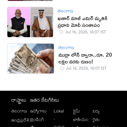
తెలంగాణ
ఖతార్ మాజీ ఎమిర్ మృతికి
ప్రధాని మోదీ సంతాపం
Jul 16, 2026, 16:07 IST
తెలంగాణ
ముద్రా లోన్ ద్వారా..రూ. 20
లక్షల వరకు రుణం!
Jul 16, 2026, 16:07 IST
రాష్ట్రాలు
ఇతర కేటగిరీలు
తెలంగాణ
ఉద్యోగాలు
Lokal
క్రైమ్
విద్య
-
ట్రెండింగ్
జాతీయం
రైతు
ఆంధ్రప్రదేశ్
మగువ