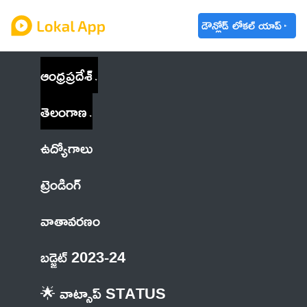
డౌన్లోడ్ లోకల్ యాప్
ఆంధ్రప్రదేశ్
తెలంగాణ
ఉద్యోగాలు
ట్రెండింగ్
వాతావరణం
బడ్జెట్ 2023-24
🌟 వాట్సాప్ STATUS