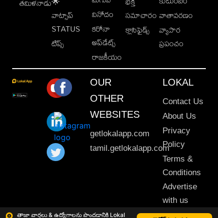
కుటుంబం
🌟
భక్తి
తమిళనాడు
వినోదం
వాట్సాప్
సమాచారం
వాతావరణం
STATUS
కరోనా
క్లాసిఫైడ్స్
వ్యాపార
అప్‌డేట్స్
టిప్స్
ప్రపంచం
రాజకీయం
OUR
LOKAL
OTHER
Contact Us
WEBSITES
About Us
Privacy
getlokalapp.com
Policy
tamil.getlokalapp.com
Terms &
Conditions
Advertise
with us
Sitemap
తాజా వార్తలు & ఉద్యోగాలను పొందడానికి Lokal