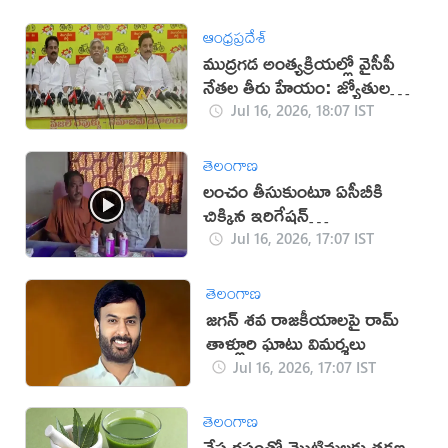
ఆంధ్రప్రదేశ్
ముద్రగడ అంత్యక్రియల్లో వైసీపీ
నేతల తీరు హేయం: జ్యోతుల
నెహ్రూ
Jul 16, 2026, 18:07 IST
తెలంగాణ
లంచం తీసుకుంటూ ఏసీబీకి
చిక్కిన ఇరిగేషన్
అధికారులు(వీడియో)
Jul 16, 2026, 17:07 IST
తెలంగాణ
జగన్ శవ రాజకీయాలపై రామ్
తాళ్లూరి ఘాటు విమర్శలు
Jul 16, 2026, 17:07 IST
తెలంగాణ
వేప రసంతో మొటిమలకు తక్షణ