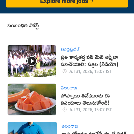
Explore more jobs
సంబంధిత పోస్ట్
ఆంధ్రప్రదేశ్
ప్రతి కార్యకర్త వన్ మెన్ ఆర్మీలా
పనిచేయాలి: సజ్జల (వీడియో)
Jul 31, 2026, 15:07 IST
తెలంగాణ
బొప్పాయి తినేముందు ఈ
విషయాలు తెలుసుకోండి!
Jul 31, 2026, 15:07 IST
తెలంగాణ
రాత్రి భోజనం మానేస్తే ఫ్యాటీ లివర్