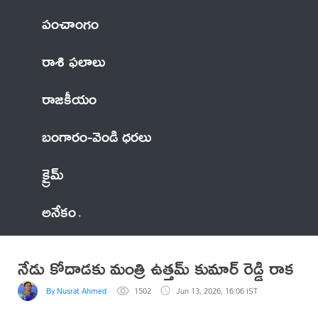
పంచాంగం
రాశి ఫలాలు
రాజకీయం
బంగారం-వెండి ధరలు
క్రైమ్
అనేకం
నేడు కోదాడకు మంత్రి ఉత్తమ్ కుమార్ రెడ్డి రాక
By Nusrat Ahmed
1502
Jun 13, 2026, 16:06 IST