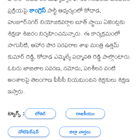
ప్రక్రియపై
కాంగ్రెస్
పార్టీ ఆధ్వర్యంలో కోదాడ,
హుజూర్‌నగర్ నియోజకవర్గాల బూత్ స్థాయి ఏజెంట్లకు
శిక్షణా శిబిరం నిర్వహించనున్నారు. ఈ కార్యక్రమంలో
సాగునీటి, ఆహార పౌర సరఫరాల శాఖ మంత్రి ఉత్తమ్
కుమార్ రెడ్డి, కోదాడ ఎమ్మెల్యే పద్మావతి రెడ్డి పాల్గొంటారు.
ఓటరు జాబితాల సవరణ, నమోదు, పరిశీలన వంటి
అంశాలపై తెలంగాణ పీసీసీ నియమించిన శిక్షకులు శిక్షణ
ఇస్తారు.
ట్యాగ్స్ :
లోకల్
రాజకీయం
నోటిఫికేషన్
జిల్లా వార్తలు