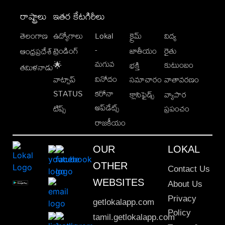
రాష్ట్రాలు
ఇతర కేటగిరీలు
తెలంగాణ
ఉద్యోగాలు
Lokal
క్రైమ్
విద్య
-
ట్రెండింగ్
జాతీయం
రైతు
ఆంధ్రప్రదేశ్
మగువ
కుటుంబం
🌟
భక్తి
తమిళనాడు
వినోదం
వాట్సాప్
సమాచారం
వాతావరణం
STATUS
కరోనా
క్లాసిఫైడ్స్
వ్యాపార
అప్‌డేట్స్
టిప్స్
ప్రపంచం
రాజకీయం
OUR
LOKAL
OTHER
Contact Us
WEBSITES
About Us
Privacy
getlokalapp.com
Policy
tamil.getlokalapp.com