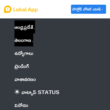
డౌన్లోడ్ లోకల్ యాప్
ఆంధ్రప్రదేశ్
తెలంగాణ
ఉద్యోగాలు
ట్రెండింగ్
వాతావరణం
🌟 వాట్సాప్ STATUS
వినోదం