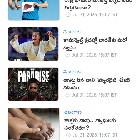
తగ్గుతుందా?
Jul 31, 2026, 15:07 IST
తెలంగాణ
కామన్వెల్త్ క్రీడల్లో భారత్‌కు మరో
స్వర్ణం
Jul 31, 2026, 15:07 IST
తెలంగాణ
ఆగస్టు 6న నాని 'ప్యారడైజ్' టీజర్
విడుదల
Jul 31, 2026, 15:07 IST
తెలంగాణ
కాళ్లకు వాపు.. వ్యాధులకు
సంకేతమా?
Jul 31, 2026, 15:07 IST