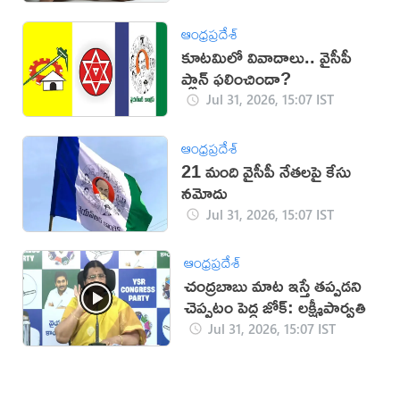
ఆంధ్రప్రదేశ్
కూట‌మిలో వివాదాలు.. వైసీపీ
ప్లాన్ ఫలించిందా?
Jul 31, 2026, 15:07 IST
ఆంధ్రప్రదేశ్
21 మంది వైసీపీ నేతలపై కేసు
నమోదు
Jul 31, 2026, 15:07 IST
ఆంధ్రప్రదేశ్
చంద్రబాబు మాట ఇస్తే తప్పడని
చెప్పటం పెద్ద జోక్: లక్ష్మీపార్వతి
Jul 31, 2026, 15:07 IST