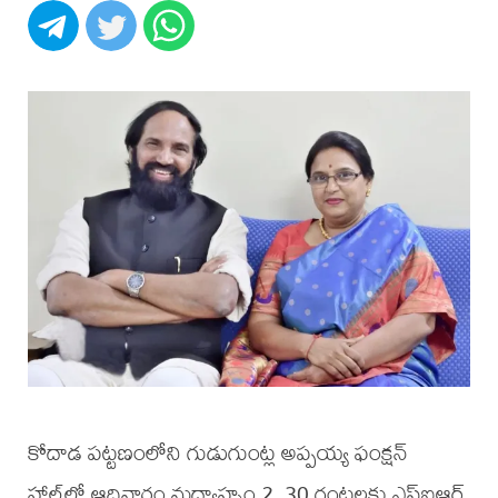
కోదాడ పట్టణంలోని గుడుగుంట్ల అప్పయ్య ఫంక్షన్
హాల్‌లో ఆదివారం మధ్యాహ్నం 2. 30 గంటలకు ఎస్‌ఐఆర్