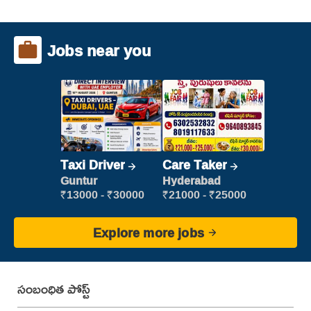
Jobs near you
Taxi Driver
Care Taker
Guntur
Hyderabad
₹13000 - ₹30000
₹21000 - ₹25000
Explore more jobs
సంబంధిత పోస్ట్