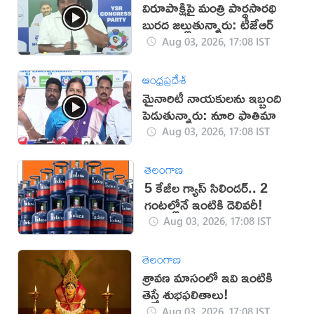
విరూపాక్షిపై మంత్రి పార్థసారథి
బురద జల్లుతున్నారు: టీజేఆర్
Aug 03, 2026, 17:08 IST
ఆంధ్రప్రదేశ్
మైనారిటీ నాయకులను ఇబ్బంది
పెడుతున్నారు: నూరి ఫాతిమా
Aug 03, 2026, 17:08 IST
తెలంగాణ
5 కేజీల గ్యాస్ సిలిండర్.. 2
గంటల్లోనే ఇంటికి డెలివరీ!
Aug 03, 2026, 17:08 IST
తెలంగాణ
శ్రావణ మాసంలో ఇవి ఇంటికి
తెస్తే శుభఫలితాలు!
Aug 03, 2026, 17:08 IST