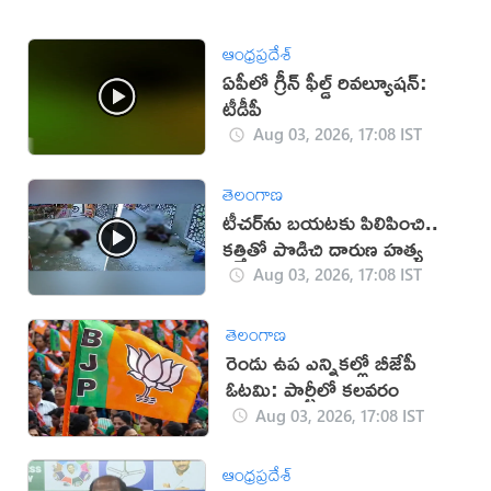
ఆంధ్రప్రదేశ్
ఏపీలో గ్రీన్ ఫీల్డ్ రివల్యూషన్:
టీడీపీ
Aug 03, 2026, 17:08 IST
తెలంగాణ
టీచర్‌ను బయటకు పిలిపించి..
కత్తితో పొడిచి దారుణ హత్య
Aug 03, 2026, 17:08 IST
తెలంగాణ
రెండు ఉప ఎన్నికల్లో బీజేపీ
ఓటమి: పార్టీలో కలవరం
Aug 03, 2026, 17:08 IST
ఆంధ్రప్రదేశ్