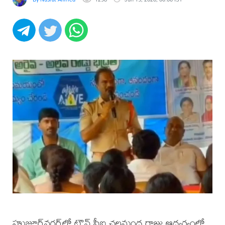
హుజూర్‌నగర్‌లో టౌన్ సీఐ చలమంద రాజు ఆధ్వర్యంలో