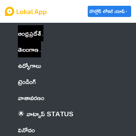
డౌన్లోడ్ లోకల్ యాప్
ఆంధ్రప్రదేశ్
తెలంగాణ
ఉద్యోగాలు
ట్రెండింగ్
వాతావరణం
🌟 వాట్సాప్ STATUS
వినోదం