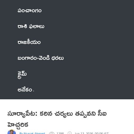
పంచాంగం
రాశి ఫలాలు
రాజకీయం
బంగారం-వెండి ధరలు
క్రైమ్
అనేకం
సూర్యాపేట: కఠిన చర్యలు తప్పవని సీఐ
హెచ్చరిక
By Nusrat Ahmed
1298
Jun 13, 2026, 00:06 IST