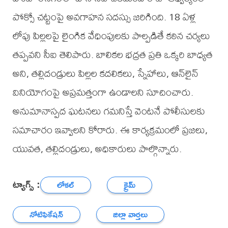
పోక్సో చట్టంపై అవగాహన సదస్సు జరిగింది. 18 ఏళ్ల
లోపు పిల్లలపై లైంగిక వేధింపులకు పాల్పడితే కఠిన చర్యలు
తప్పవని సీఐ తెలిపారు. బాలికల భద్రత ప్రతి ఒక్కరి బాధ్యత
అని, తల్లిదండ్రులు పిల్లల కదలికలు, స్నేహాలు, ఆన్‌లైన్
వినియోగంపై అప్రమత్తంగా ఉండాలని సూచించారు.
అనుమానాస్పద ఘటనలు గమనిస్తే వెంటనే పోలీసులకు
సమాచారం ఇవ్వాలని కోరారు. ఈ కార్యక్రమంలో ప్రజలు,
యువత, తల్లిదండ్రులు, అధికారులు పాల్గొన్నారు.
ట్యాగ్స్ :
లోకల్
క్రైమ్
నోటిఫికేషన్
జిల్లా వార్తలు