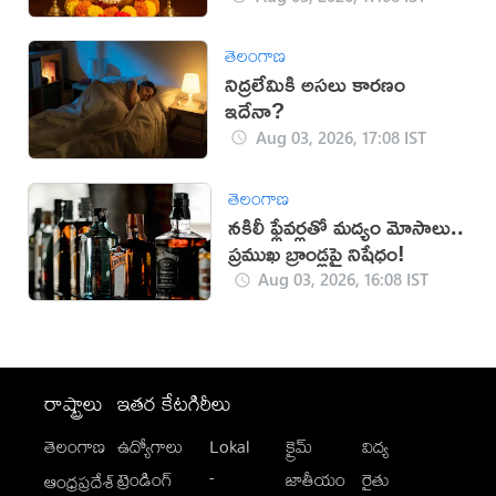
తెలంగాణ
నిద్రలేమికి అసలు కారణం
ఇదేనా?
Aug 03, 2026, 17:08 IST
తెలంగాణ
నకిలీ ఫ్లేవర్లతో మద్యం మోసాలు..
ప్రముఖ బ్రాండ్లపై నిషేధం!
Aug 03, 2026, 16:08 IST
రాష్ట్రాలు
ఇతర కేటగిరీలు
తెలంగాణ
ఉద్యోగాలు
Lokal
క్రైమ్
విద్య
-
ట్రెండింగ్
జాతీయం
రైతు
ఆంధ్రప్రదేశ్