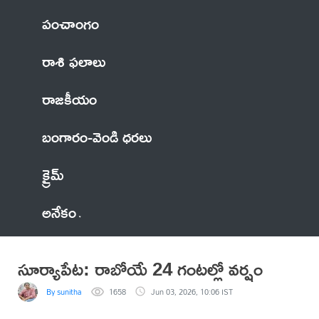
పంచాంగం
రాశి ఫలాలు
రాజకీయం
బంగారం-వెండి ధరలు
క్రైమ్
అనేకం
సూర్యాపేట: రాబోయే 24 గంటల్లో వర్షం
By sunitha
1658
Jun 03, 2026, 10:06 IST