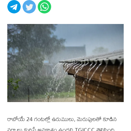
రాబోయే 24 గంటల్లో ఉరుములు, మెరుపులతో కూడిన
వర్షాలు కురిసే అవకాశం ఉందని TGICCC తెలిపింది.