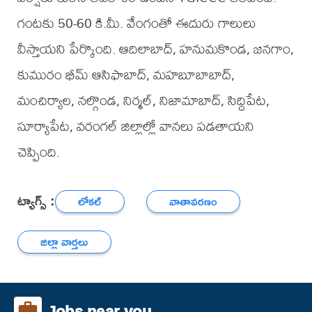
గంటకు 50-60 కి.మీ. వేంగంతో ఈదురు గాలులు
వీస్తాయని పేర్కొంది. ఆదిలాబాద్, హనుమకొండ, జనగాం,
కుమురం భీమ్ ఆసిఫాబాద్, మహబూబాబాద్,
మంచిర్యాల, నల్గొండ, నిర్మల్, నిజామాబాద్, సిద్దిపేట,
సూర్యాపేట, వరంగల్ జిల్లాల్లో వానలు పడతాయని
చెప్పింది.
ట్యాగ్స్ :
లోకల్
వాతావరణం
జిల్లా వార్తలు
Jobs near you