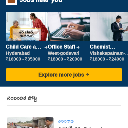
Child Care and
Office Staff
Chemist
Patient care
Production
Hyderabad
West-godavari
Vishakapatnam-
new
Executive
₹16000 - ₹35000
₹18000 - ₹20000
₹18000 - ₹24000
Explore more jobs
సంబంధిత పోస్ట్
తెలంగాణ