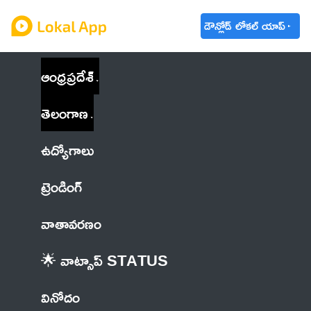
డౌన్లోడ్ లోకల్ యాప్
ఆంధ్రప్రదేశ్
తెలంగాణ
ఉద్యోగాలు
ట్రెండింగ్
వాతావరణం
🌟 వాట్సాప్ STATUS
వినోదం