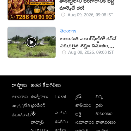
తాకట్టులోని బంగారానికి బెస్ట్
మార్కెట్ ధర!
Aug 09, 2026, 09:08 IST
తెలంగాణ
బారామతి ఎయిర్‌ఫీల్డ్‌లో రన్‌వే
పక్కకెళ్లిన శిక్షణ విమానం
(వీడియో)
Aug 09, 2026, 09:08 IST
రాష్ట్రాలు
ఇతర కేటగిరీలు
తెలంగాణ
ఉద్యోగాలు
Lokal
క్రైమ్
విద్య
-
ట్రెండింగ్
జాతీయం
రైతు
ఆంధ్రప్రదేశ్
మగువ
కుటుంబం
🌟
భక్తి
తమిళనాడు
వినోదం
వాట్సాప్
సమాచారం
వాతావరణం
STATUS
కరోనా
క్లాసిఫైడ్స్
వ్యాపార