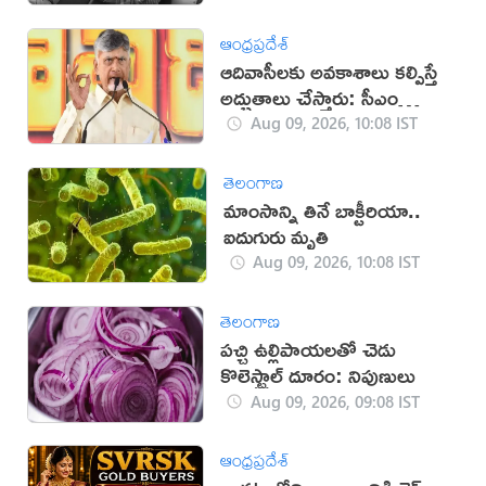
ఆంధ్రప్రదేశ్
ఆదివాసీలకు అవకాశాలు కల్పిస్తే
అద్భుతాలు చేస్తారు: సీఎం
చంద్రబాబు
Aug 09, 2026, 10:08 IST
తెలంగాణ
మాంసాన్ని తినే బాక్టీరియా..
ఐదుగురు మృతి
Aug 09, 2026, 10:08 IST
తెలంగాణ
పచ్చి ఉల్లిపాయలతో చెడు
కొలెస్ట్రాల్ దూరం: నిపుణులు
Aug 09, 2026, 09:08 IST
ఆంధ్రప్రదేశ్