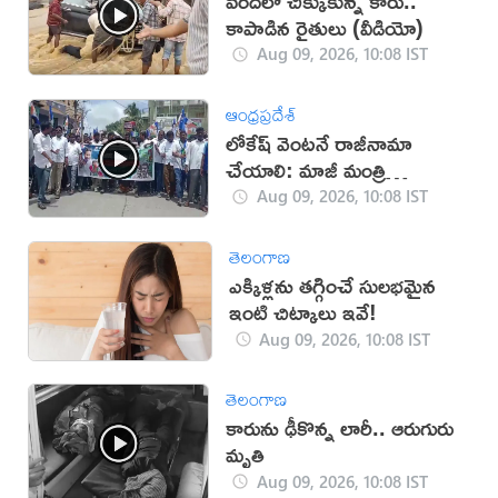
వరదలో చిక్కుకున్న కారు..
కాపాడిన రైతులు (వీడియో)
Aug 09, 2026, 10:08 IST
ఆంధ్రప్రదేశ్
లోకేష్ వెంట‌నే రాజీనామా
చేయాలి: మాజీ మంత్రి
ఉషాశ్రీచరణ్
Aug 09, 2026, 10:08 IST
తెలంగాణ
ఎక్కిళ్లను తగ్గించే సులభమైన
ఇంటి చిట్కాలు ఇవే!
Aug 09, 2026, 10:08 IST
తెలంగాణ
కారును ఢీకొన్న లారీ.. ఆరుగురు
మృతి
Aug 09, 2026, 10:08 IST