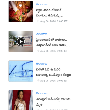
తెలంగాణ
పెళ్లైన వారం రోజులకే
విడాకులు తీసుకున్న
నవదంపతులు
Aug 06, 2026, 09:08 IST
తెలంగాణ
హైదరాబాద్‌లో దారుణం..
చెత్తకుండీలో సగం కాలిన
మహిళ మృతదేహం
Aug 06, 2026, 09:08 IST
తెలంగాణ
నీట్‌లో పెన్‌ & పేపర్‌
విధానాన్ని నిలిపేస్తాం: కేంద్రం
Aug 06, 2026, 09:08 IST
తెలంగాణ
చెరువులో పడి ఆరేళ్ల బాలుడు
మృతి