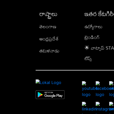
రాష్ట్రాలు
ఇతర కేటగిర
తెలంగాణ
ఉద్యోగాలు
ట్రెండింగ్
ఆంధ్రప్రదేశ్
🌟 వాట్సాప్ S
తమిళనాడు
టిప్స్