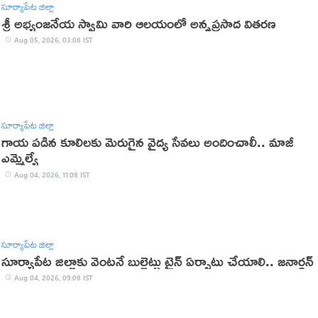
సూర్యాపేట జిల్లా
శ్రీ అభ్యంజనేయ స్వామి వారి ఆలయంలో అన్నప్రసాద వితరణ
Aug 05, 2026, 03:08 IST
సూర్యాపేట జిల్లా
గాయ పడిన కూలిలకు మెరుగైన వైద్య సేవలు అందించాలీ.. మాజీ
ఎమ్మెల్యే
Aug 04, 2026, 11:08 IST
సూర్యాపేట జిల్లా
సూర్యాపేట జిల్లాకు వెంటనే బుల్లెట్టు ట్రైన్ ఏర్పాటు చేయాలి.. జనార్ధన్
Aug 04, 2026, 09:08 IST