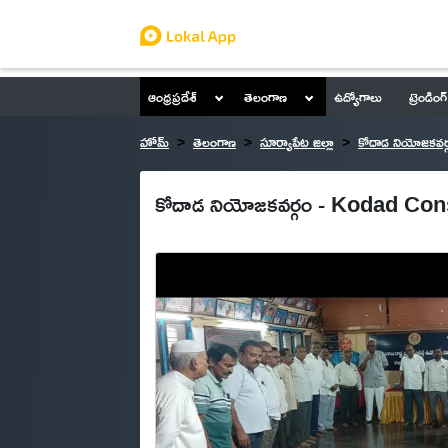
ఆంధ్రప్రదేశ్
తెలంగాణ
ఉద్యోగాలు
ట్రెండింగ్
హోమ్
తెలంగాణ
సూర్యాపేట జిల్లా
కోదాడ నియోజకవర్
కోదాడ నియోజకవర్గం - Kodad Co