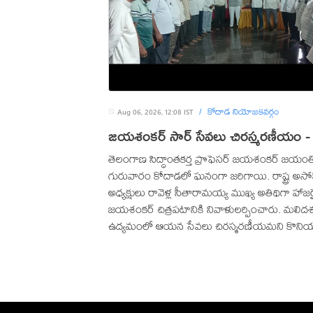
కోదాడ నియోజకవర్గం
Aug 06, 2026, 12:08 IST
/
జయశంకర్ సార్ సేవలు చిరస్మరణీయం - ర
తెలంగాణ సిద్ధాంతకర్త ప్రొఫెసర్ జయశంకర్ జయంత
గురువారం కోదాడలో ఘనంగా జరిగాయి. రాష్ట్ర అస
అధ్యక్షులు రావెళ్ల సీతారామయ్య ముఖ్య అతిథిగా హాజర
జయశంకర్ చిత్రపటానికి నివాళులర్పించారు. మలి
ఉద్యమంలో ఆయన సేవలు చిరస్మరణీయమని కొనియ
అనంతరం, 80వ స్వాతంత్ర దినోత్సవాన్ని పురస్కరించు
ఉద్యోగుల కోసం క్యారమ్స్, చెస్, పాటల పోటీలను ప్
ఈ పోటీలు పెన్షనర్లలో మానసిక ప్రశాంతత, శారీరక ఉత
పెంపొందిస్తాయని తెలిపారు.