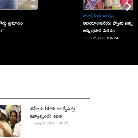
కోదాడ నియోజకవర్గం
డ్డు ప్రమాదం
అభయాంజనేయ స్వామి సన్నిధి
అన్నప్రసాద వితరణ
IST
Jul 21, 2026, 11:07 IST
బీసీలకు 50% రిజర్వేషన్లు
ఇవ్వాల్సిందే: కవిత
Aug 06, 2026, 11:08 IST