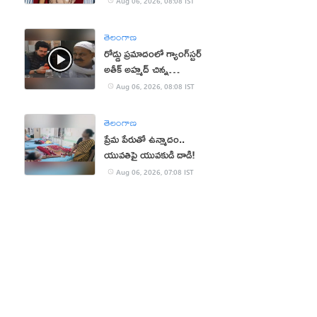
Aug 06, 2026, 08:08 IST
తెలంగాణ
రోడ్డు ప్రమాదంలో గ్యాంగ్‌స్టర్‌
అతీక్ అహ్మద్ చిన్న
కుమారుడు మృతి!
Aug 06, 2026, 08:08 IST
తెలంగాణ
ప్రేమ పేరుతో ఉన్మాదం..
యువతిపై యువకుడి దాడి!
Aug 06, 2026, 07:08 IST