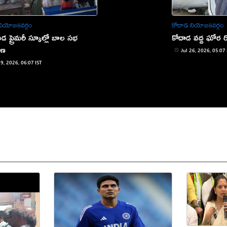
నియోజకవర్గం
కోదాడ నియోజకవర్గం
డ ప్రైమరీ స్కూల్లో బాల సభ
కోదాడ వద్ద ఘోర రో
హణ
Jul 26, 2026, 05:07 
29, 2026, 06:07 IST