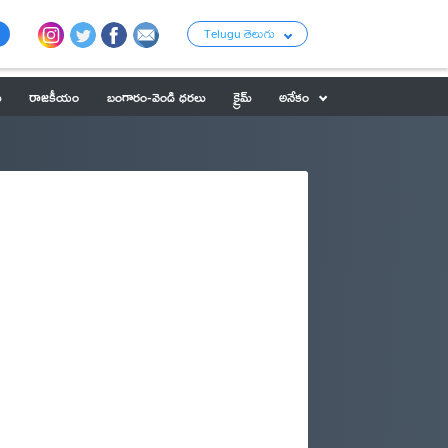
Telugu తెలుగు
ు
రాజకీయం
బంగారం-వెండి ధరలు
క్రైమ్
అనేకం