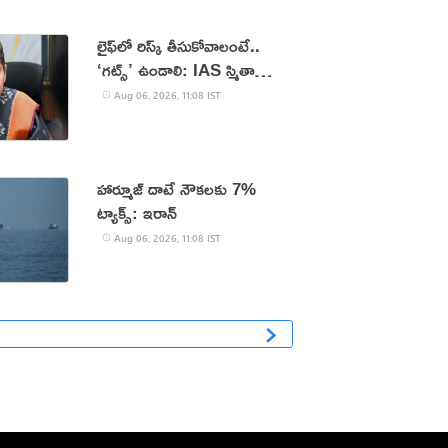
లైఫ్‌లో రిస్క్ తీసుకోవాలంటే..
‘గట్స్’ ఉండాలి: IAS స్మితా
సబర్వాల్
Aug 06, 2026, 11:08 IST
హార్మూజ్ దాటే నౌకలకు 7%
ట్యాక్స్: ఇరాన్
Aug 06, 2026, 11:08 IST