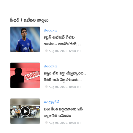
ఫీచర్ / ఇటీవలి వార్తలు
తెలంగాణ
కెప్టెన్ శుభ్‌మన్ గిల్‌కు
గాయం.. ఆందోళనలో
అభిమానులు!
Aug 06, 2026, 12:08 IST
తెలంగాణ
ఇష్టం లేని పెళ్లి చేస్తున్నారని..
లెటర్ రాసి వెళ్లిపోయిన
విద్యార్థిని!
Aug 06, 2026, 10:08 IST
ఆంధ్రప్రదేశ్
పలు కీలక నిర్ణయాలకు ఏపీ
క్యాబినెట్ ఆమోదం
Aug 06, 2026, 10:08 IST