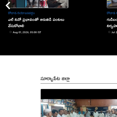
కోదాడ నియోజకవర్గం
కోదాడ 
ఎల్ నినో ప్రభావంతో ఆరుతడి పంటలు
గుడిబం
వేసుకోవాలి
నిర్వ
Aug 01, 2026, 05:08 IST
Jul 
సూర్యాపేట జిల్లా