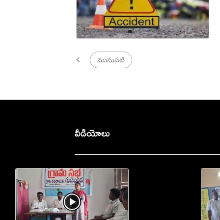
మునుపటి
వీడియోలు