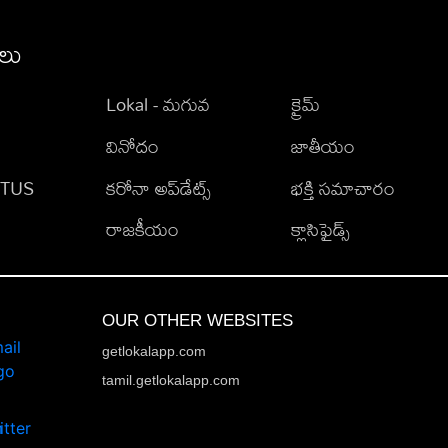
ీలు
Lokal - మగువ
క్రైమ్
వినోదం
జాతీయం
TATUS
కరోనా అప్‌డేట్స్
భక్తి సమాచారం
రాజకీయం
క్లాసిఫైడ్స్
OUR OTHER WEBSITES
getlokalapp.com
tamil.getlokalapp.com