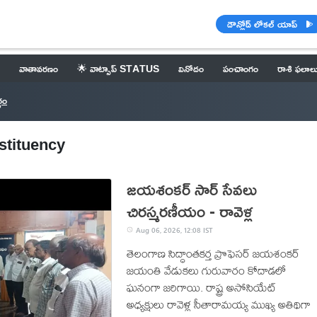
డౌన్లోడ్ లోకల్ యాప్
వాతావరణం
🌟 వాట్సాప్ STATUS
వినోదం
పంచాంగం
రాశి ఫలాల
గం
nstituency
జయశంకర్ సార్ సేవలు
చిరస్మరణీయం - రావెళ్ల
Aug 06, 2026, 12:08 IST
తెలంగాణ సిద్ధాంతకర్త ప్రొఫెసర్ జయశంకర్
జయంతి వేడుకలు గురువారం కోదాడలో
ఘనంగా జరిగాయి. రాష్ట్ర అసోసియేట్
అధ్యక్షులు రావెళ్ల సీతారామయ్య ముఖ్య అతిథిగా