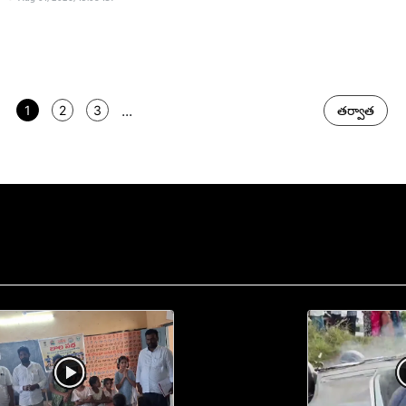
...
1
2
3
తర్వాత