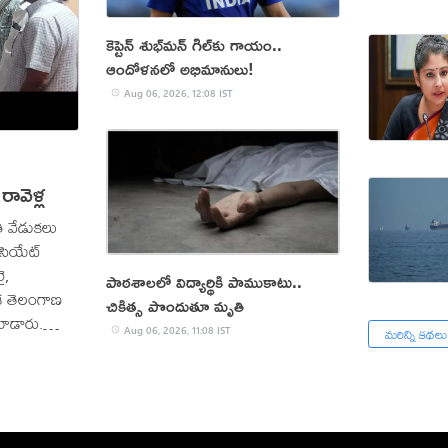
కెప్టెన్ శుభ్‌మన్ గిల్‌కు గాయం..
ఆందోళనలో అభిమానులు!
Aug 06, 2026, 12:08 IST
ావెళ్ల
ి వేడుకలు
ోసియేట్
ై,
పాఠశాలలో విద్యార్థికి పాముకాటు..
దశ తెలంగాణ
చికిత్స పొందుతూ మృతి
ాడారు.
మరిన్ని కథలు
Aug 06, 2026, 11:08 IST
కుని విశ్రాంత
రారంభించారు.
్సాహాన్ని