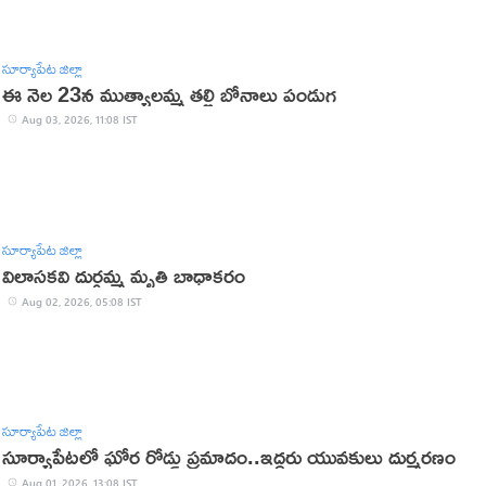
సూర్యాపేట జిల్లా
ఈ నెల 23న ముత్యాలమ్మ తల్లి బోనాలు పండుగ
Aug 03, 2026, 11:08 IST
సూర్యాపేట జిల్లా
విలాసకవి దుర్గమ్మ మృతి బాధాకరం
Aug 02, 2026, 05:08 IST
సూర్యాపేట జిల్లా
సూర్యాపేటలో ఘోర రోడ్డు ప్రమాదం..ఇద్దరు యువకులు దుర్మరణం
Aug 01, 2026, 13:08 IST