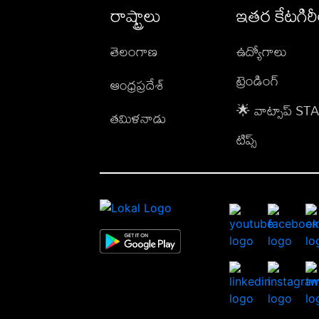
రాష్ట్రాలు
ఇతర కేటగిర
తెలంగాణ
ఉద్యోగాలు
ట్రెండింగ్
ఆంధ్రప్రదేశ్
🌟 వాట్సాప్ S
తమిళనాడు
టిప్స్