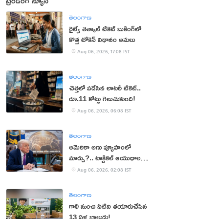
ట్రెండింగ్ న్యూస్
తెలంగాణ
రైల్వే తత్కాల్ టికెట్ బుకింగ్‌లో
కొత్త టోకెన్ విధానం అమలు
Aug 06, 2026, 17:08 IST
తెలంగాణ
చెత్తలో పడేసిన లాటరీ టికెట్..
రూ.11 కోట్లు గెలుచుకుంది!
Aug 06, 2026, 06:08 IST
తెలంగాణ
అమెరికా అణు వ్యూహంలో
మార్పు?.. టాక్టికల్ ఆయుధాలకు
ప్రాధాన్యం!
Aug 06, 2026, 02:08 IST
తెలంగాణ
గాలి నుంచి నీటిని తయారుచేసిన
13 ఏళ్ల బాలుడు!