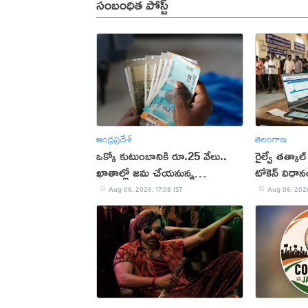
సంబంధిత పోస్ట్
ఆంధ్రప్రదేశ్
తెలంగాణ
ఒక్కో కుటుంబానికి రూ.25 వేలు..
రైల్వే తత్కాల్
ఖాతాల్లో జ‌మ చేయ‌నున్న
టోకెన్ విధా
ప్ర‌భుత్వం..!
Aug 06, 2026, 17:08 IST
Aug 06, 2026