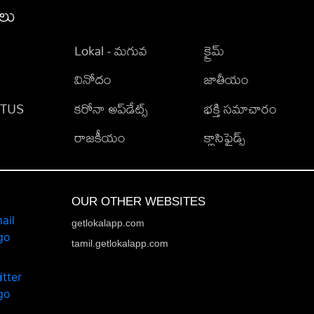
ీలు
Lokal - మగువ
క్రైమ్
వినోదం
జాతీయం
TATUS
కరోనా అప్‌డేట్స్
భక్తి సమాచారం
రాజకీయం
క్లాసిఫైడ్స్
OUR OTHER WEBSITES
getlokalapp.com
tamil.getlokalapp.com