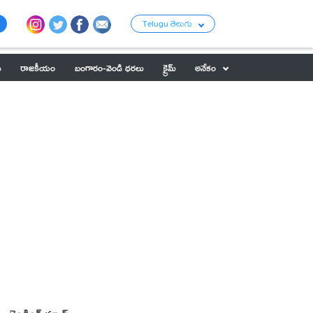
Telugu తెలుగు
ు
రాజకీయం
బంగారం-వెండి ధరలు
క్రైమ్
అనేకం