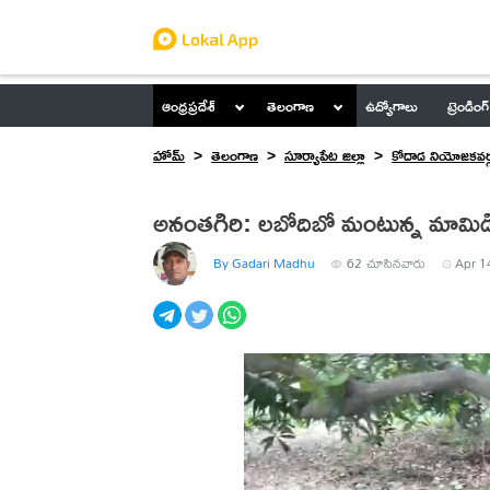
ఆంధ్రప్రదేశ్
తెలంగాణ
ఉద్యోగాలు
ట్రెండింగ్
హోమ్
తెలంగాణ
సూర్యాపేట జిల్లా
కోదాడ నియోజకవర్
అనంతగిరి: లబోదిబో మంటున్న మామిడి
By Gadari Madhu
62
చూసినవారు
Apr 1