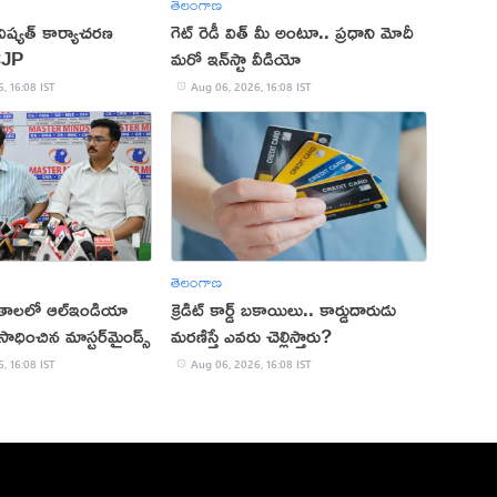
తెలంగాణ
ష్యత్ కార్యాచరణ
గెట్ రెడీ విత్ మీ అంటూ.. ప్రధాని మోదీ
CJP
మరో ఇన్‌స్టా వీడియో
, 16:08 IST
Aug 06, 2026, 16:08 IST
తెలంగాణ
ితాలలో ఆల్ఇండియా
క్రెడిట్ కార్డ్ బకాయిలు.. కార్డుదారుడు
ాధించిన మాస్టర్‌మైండ్స్
మరణిస్తే ఎవరు చెల్లిస్తారు?
, 16:08 IST
Aug 06, 2026, 16:08 IST