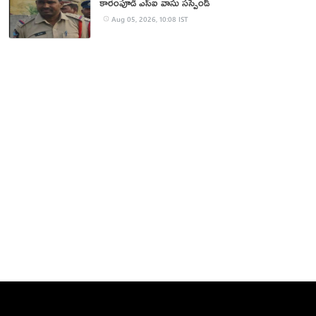
కారంపూడి ఎస్ఐ వాసు స‌స్పెండ్‌
Aug 05, 2026, 10:08 IST