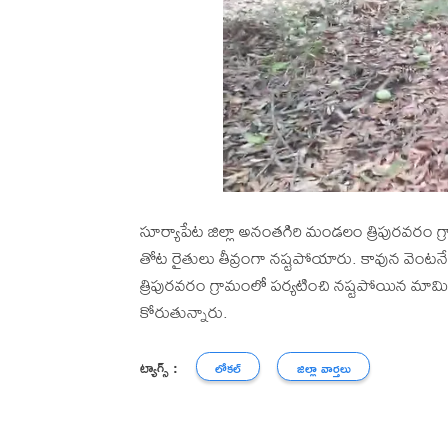
సూర్యాపేట జిల్లా అనంతగిరి మండలం త్రిపురవరం
తోట రైతులు తీవ్రంగా నష్టపోయారు. కావున వెంటనే 
త్రిపురవరం గ్రామంలో పర్యటించి నష్టపోయిన మామ
కోరుతున్నారు.
ట్యాగ్స్ :
లోకల్
జిల్లా వార్తలు