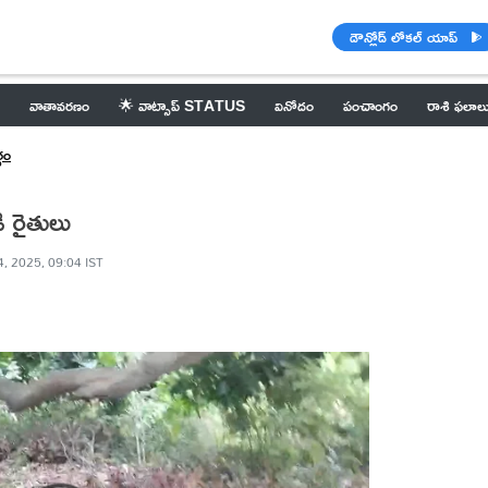
డౌన్లోడ్ లోకల్ యాప్
వాతావరణం
🌟 వాట్సాప్ STATUS
వినోదం
పంచాంగం
రాశి ఫలాల
గం
 రైతులు
4, 2025, 09:04 IST