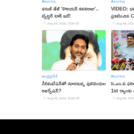
తెలంగాణ
తెలంగాణ
వరుణ్ తేజ్ 'కొరియన్ కనకరాజు'..
VIDEO: భవి
ట్విట్టర్ టాక్ ఇదే!
ప్రకటించిన 
Aug 06, 2026, 17:08 IST
Aug 06, 2026
ఆంధ్రప్రదేశ్
తెలంగాణ
డీలిమిటేషన్‌తో మారనున్న పులివెందుల
సి.ఎం.ఏ ఫల
రిజర్వేషన్?
1st ర్యాంకు స
Aug 06, 2026, 16:08 IST
Aug 06, 2026