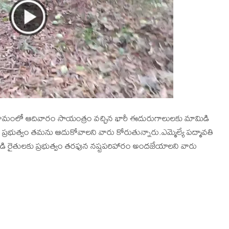
 గ్రామంలో ఆదివారం సాయంత్రం వచ్చిన భారీ ఈదురుగాలులకు మామిడి
ప్రభుత్వం తమను ఆదుకోవాలని వారు కోరుతున్నారు.ఎమ్మెల్యే పద్మావతి
ిడి రైతులకు ప్రభుత్వం తరఫున నష్టపరిహారం అందజేయాలని వారు