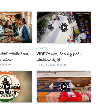
తెలంగాణ
 టికెట్ బుకింగ్‌లో కొత్త
VIDEO: బస్సు కింద పడ్డ బైకర్..
నం అమలు
యువకుడు మృతి!
, 17:08 IST
Aug 06, 2026, 17:08 IST