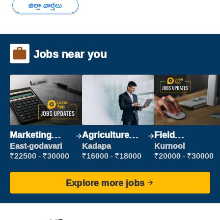
జిల్లా వార్తలు
Jobs near you
Marketing
Agriculture
Field
Executive
Labour
Marketing
East-godavari
Kadapa
Kurnool
Executive
₹22500 - ₹30000
₹16000 - ₹18000
₹20000 - ₹30000
Explore more jobs