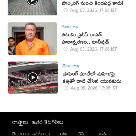
పార్కింగ్ నుంచి కిందపడ్డ కారు!
Aug 05, 2026, 17:08 IST
తెలంగాణ
నటుడు ప్రదీప్ రావత్
హఠాన్మరణం.. టాలీవుడ్
స్పందనపై విమర్శలు
Aug 05, 2026, 17:08 IST
తెలంగాణ
షాపింగ్ మాల్‌లో మహిళపై
కత్తితో దాడి చేసిన యువకుడు
(వీడియో)
Aug 05, 2026, 17:08 IST
రాష్ట్రాలు
ఇతర కేటగిరీలు
తెలంగాణ
ఉద్యోగాలు
Lokal
క్రైమ్
విద్య