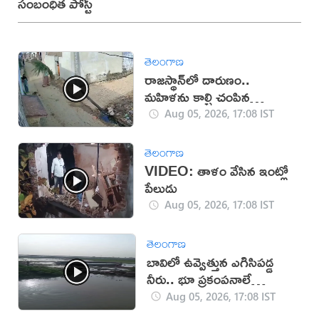
సంబంధిత పోస్ట్
తెలంగాణ
రాజస్థాన్‌లో దారుణం..
మహిళను కాల్చి చంపిన
యువకుడు (వీడియో)
Aug 05, 2026, 17:08 IST
తెలంగాణ
VIDEO: తాళం వేసిన ఇంట్లో
పేలుడు
Aug 05, 2026, 17:08 IST
తెలంగాణ
బావిలో ఉవ్వెత్తున ఎగిసిపడ్డ
నీరు.. భూ ప్రకంపనాలే
కారణమా?
Aug 05, 2026, 17:08 IST