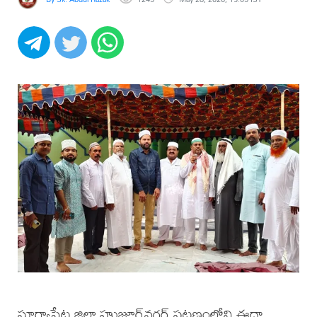
సూర్యాపేట జిల్లా హుజూర్‌నగర్ పట్టణంలోని ఈద్గా