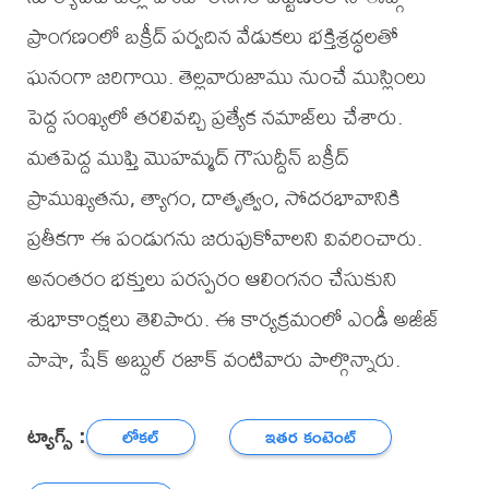
ప్రాంగణంలో బక్రీద్ పర్వదిన వేడుకలు భక్తిశ్రద్ధలతో
ఘనంగా జరిగాయి. తెల్లవారుజాము నుంచే ముస్లింలు
పెద్ద సంఖ్యలో తరలివచ్చి ప్రత్యేక నమాజ్‌లు చేశారు.
మతపెద్ద ముఫ్తి మొహమ్మద్ గౌసుద్దీన్ బక్రీద్
ప్రాముఖ్యతను, త్యాగం, దాతృత్వం, సోదరభావానికి
ప్రతీకగా ఈ పండుగను జరుపుకోవాలని వివరించారు.
అనంతరం భక్తులు పరస్పరం ఆలింగనం చేసుకుని
శుభాకాంక్షలు తెలిపారు. ఈ కార్యక్రమంలో ఎండీ అజీజ్
పాషా, షేక్ అబ్దుల్ రజాక్ వంటివారు పాల్గొన్నారు.
ట్యాగ్స్ :
లోకల్
ఇతర కంటెంట్