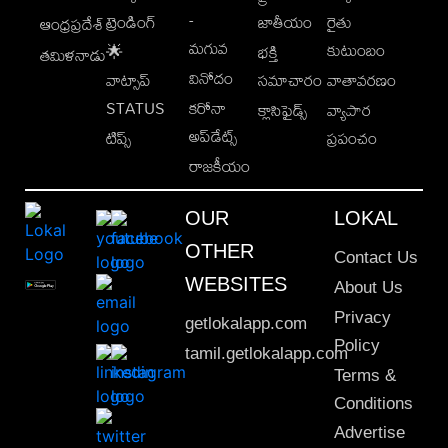
-
ట్రెండింగ్
జాతీయం
రైతు
ఆంధ్రప్రదేశ్
మగువ
కుటుంబం
🌟
భక్తి
తమిళనాడు
వినోదం
వాట్సాప్
సమాచారం
వాతావరణం
STATUS
కరోనా
క్లాసిఫైడ్స్
వ్యాపార
అప్‌డేట్స్
టిప్స్
ప్రపంచం
రాజకీయం
OUR
LOKAL
OTHER
Contact Us
WEBSITES
About Us
Privacy
getlokalapp.com
Policy
tamil.getlokalapp.com
Terms &
Conditions
Advertise