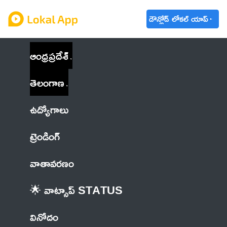
డౌన్లోడ్ లోకల్ యాప్
ఆంధ్రప్రదేశ్
తెలంగాణ
ఉద్యోగాలు
ట్రెండింగ్
వాతావరణం
🌟 వాట్సాప్ STATUS
వినోదం