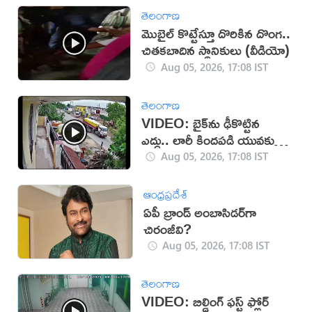
తెలంగాణ
మొబైల్ కొట్టేస్తూ దొరికిన దొంగ..
చితకబాదిన స్థానికులు (వీడియో)
Aug 05, 2026, 17:08 IST
తెలంగాణ
VIDEO: బైక్‌ను ఢీకొట్టిన
ఎద్దు.. లారీ కిందపడి యువకుడు
మృతి!
Aug 05, 2026, 17:08 IST
ఆంధ్రప్రదేశ్
ఏపీ బ్రాండ్ అంబాసిడర్‌గా
చిరంజీవి?
Aug 05, 2026, 17:08 IST
తెలంగాణ
VIDEO: బిల్డింగ్ ఫస్ట్ ఫ్లోర్