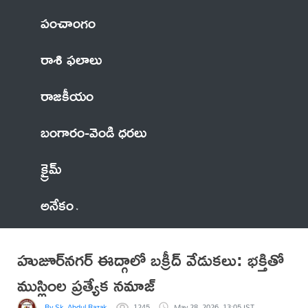
పంచాంగం
రాశి ఫలాలు
రాజకీయం
బంగారం-వెండి ధరలు
క్రైమ్
అనేకం
హుజూర్‌నగర్ ఈద్గాలో బక్రీద్ వేడుకలు: భక్తితో
ముస్లింల ప్రత్యేక నమాజ్
By Sk. Abdul Razak Baba
1245
May 28, 2026, 13:05 IST