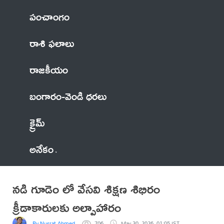
పంచాంగం
రాశి ఫలాలు
రాజకీయం
బంగారం-వెండి ధరలు
క్రైమ్
అనేకం
నడి గూడెం లో వేసవి శిక్షణ శిభిరం
క్రీడాకారులకు అల్పాహారం
By Nusrat Ahmed
706
May 30, 2026, 01:05 IST