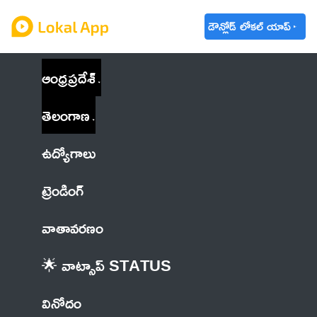
డౌన్లోడ్ లోకల్ యాప్
ఆంధ్రప్రదేశ్
తెలంగాణ
ఉద్యోగాలు
ట్రెండింగ్
వాతావరణం
🌟 వాట్సాప్ STATUS
వినోదం