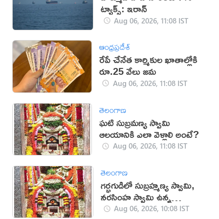
ట్యాక్స్: ఇరాన్
Aug 06, 2026, 11:08 IST
ఆంధ్రప్రదేశ్
రేపే చేనేత కార్మికుల ఖాతాల్లోకి
రూ.25 వేలు జమ
Aug 06, 2026, 11:08 IST
తెలంగాణ
ఘటి సుబ్రమణ్య స్వామి
ఆలయానికి ఎలా వెళ్లాలి అంటే?
Aug 06, 2026, 11:08 IST
తెలంగాణ
గర్భగుడిలో సుబ్రహ్మణ్య స్వామి,
నరసింహ స్వామి ఉన్న
దేవాలయం ఇదే
Aug 06, 2026, 10:08 IST