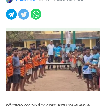
నడిగూడెం మండల కేంద్రంలోని జిల్లా పరిషత్ ఉన్నత