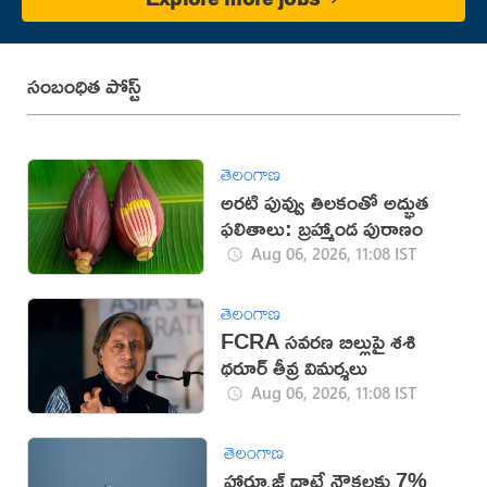
సంబంధిత పోస్ట్
తెలంగాణ
అరటి పువ్వు తిలకంతో అద్భుత
ఫలితాలు: బ్రహ్మాండ పురాణం
Aug 06, 2026, 11:08 IST
తెలంగాణ
FCRA సవరణ బిల్లుపై శశి
థరూర్ తీవ్ర విమర్శలు
Aug 06, 2026, 11:08 IST
తెలంగాణ
హార్మూజ్ దాటే నౌకలకు 7%