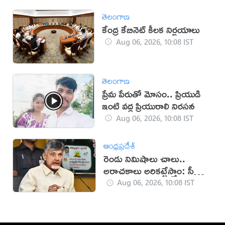
తెలంగాణ
కేంద్ర కేబినెట్ కీలక నిర్ణయాలు
Aug 06, 2026, 10:08 IST
తెలంగాణ
ప్రేమ పేరుతో మోసం.. ప్రియుడి
ఇంటి వద్ద ప్రియురాలి నిరసన
Aug 06, 2026, 10:08 IST
ఆంధ్రప్రదేశ్
రెండు నిమిషాలు చాలు..
అరాచకాలు అరికట్టేస్తాం: సీఎం
చంద్రబాబు
Aug 06, 2026, 10:08 IST