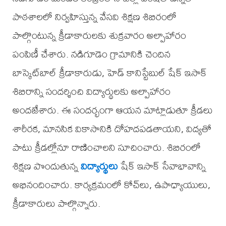
పాఠశాలలో నిర్వహిస్తున్న వేసవి శిక్షణ శిబిరంలో
పాల్గొంటున్న క్రీడాకారులకు శుక్రవారం అల్పాహారం
పంపిణీ చేశారు. నడిగూడెం గ్రామానికి చెందిన
బాస్కెట్‌బాల్ క్రీడాకారుడు, హెడ్ కానిస్టేబుల్ షేక్ ఇసాక్
శిబిరాన్ని సందర్శించి విద్యార్థులకు అల్పాహారం
అందజేశారు. ఈ సందర్భంగా ఆయన మాట్లాడుతూ క్రీడలు
శారీరక, మానసిక వికాసానికి దోహదపడతాయని, విద్యతో
పాటు క్రీడల్లోనూ రాణించాలని సూచించారు. శిబిరంలో
శిక్షణ పొందుతున్న
విద్యార్థులు
షేక్ ఇసాక్ సేవాభావాన్ని
అభినందించారు. కార్యక్రమంలో కోచ్‌లు, ఉపాధ్యాయులు,
క్రీడాకారులు పాల్గొన్నారు.