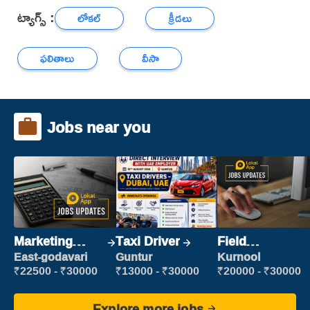
ట్యాగ్స్ :
లోకల్
క్రీడలు
ఫలితాలు
వీసా
Jobs near you
Marketing
Taxi Driver
Field
Executive
Marketing
East-godavari
Guntur
Kurnool
Executive
₹22500 - ₹30000
₹13000 - ₹30000
₹20000 - ₹30000
Explore more jobs