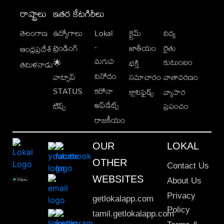
రాష్ట్రాలు
ఇతర కేటగిరీలు
తెలంగాణ
ఉద్యోగాలు
Lokal
క్రైమ్
విద్య
-
ట్రెండింగ్
జాతీయం
రైతు
ఆంధ్రప్రదేశ్
మగువ
కుటుంబం
🌟
భక్తి
తమిళనాడు
వినోదం
వాట్సాప్
సమాచారం
వాతావరణం
STATUS
కరోనా
క్లాసిఫైడ్స్
వ్యాపార
అప్‌డేట్స్
టిప్స్
ప్రపంచం
రాజకీయం
OUR
LOKAL
OTHER
Contact Us
WEBSITES
About Us
Privacy
getlokalapp.com
Policy
tamil.getlokalapp.com