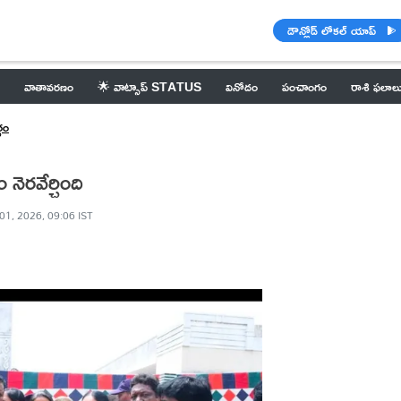
డౌన్లోడ్ లోకల్ యాప్
వాతావరణం
🌟 వాట్సాప్ STATUS
వినోదం
పంచాంగం
రాశి ఫలాల
గం
నెరవేర్చింది
01, 2026, 09:06 IST