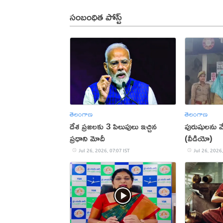
సంబంధిత పోస్ట్
తెలంగాణ
తెలంగాణ
దేశ ప్రజలకు 3 పిలుపులు ఇచ్చిన
పురుషులను వేధ
ప్రధాని మోదీ
(వీడియో)
Jul 26, 2026, 07:07 IST
Jul 26, 2026,