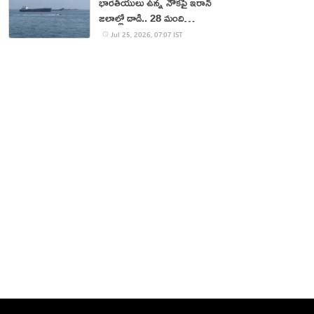
భార‌తీయులు ఉన్న నౌక‌పై ఇరాన్
జ‌లాల్లో దాడి.. 28 మంది
సుర‌క్షితం
Jul 25, 2026, 07:07 IST