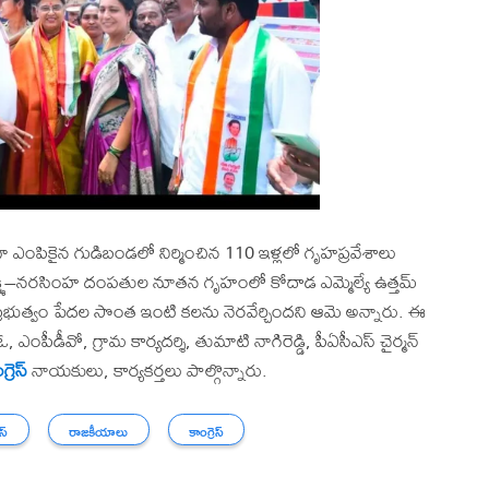
ాగంగా ఎంపికైన గుడిబండలో నిర్మించిన 110 ఇళ్లలో గృహప్రవేశాలు
్ష్మీ–నరసింహ దంపతుల నూతన గృహంలో కోదాడ ఎమ్మెల్యే ఉత్తమ్
్రభుత్వం పేదల సొంత ఇంటి కలను నెరవేర్చిందని ఆమె అన్నారు. ఈ
ఎంపీడీవో, గ్రామ కార్యదర్శి, తుమాటి నాగిరెడ్డి, పీఏసీఎస్ చైర్మన్
్రెస్
నాయకులు, కార్యకర్తలు పాల్గొన్నారు.
ెస్
రాజకీయాలు
కాంగ్రెస్