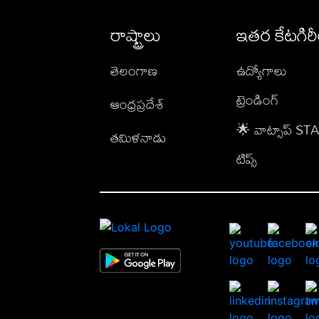
రాష్ట్రాలు
ఇతర కేటగిర
తెలంగాణ
ఉద్యోగాలు
ట్రెండింగ్
ఆంధ్రప్రదేశ్
🌟 వాట్సాప్ S
తమిళనాడు
టిప్స్