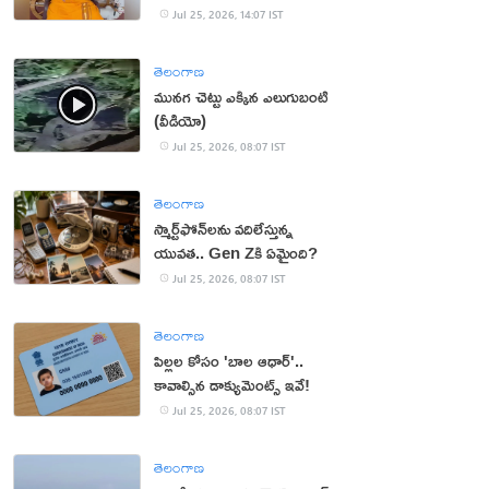
వైరల్
Jul 25, 2026, 14:07 IST
తెలంగాణ
మునగ చెట్టు ఎక్కిన ఎలుగుబంటి
(వీడియో)
Jul 25, 2026, 08:07 IST
తెలంగాణ
స్మార్ట్‌ఫోన్‌లను వదిలేస్తున్న
యువత.. Gen Zకి ఏమైంది?
Jul 25, 2026, 08:07 IST
తెలంగాణ
పిల్లల కోసం 'బాల ఆధార్'..
కావాల్సిన డాక్యుమెంట్స్ ఇవే!
Jul 25, 2026, 08:07 IST
తెలంగాణ