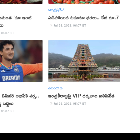
ఆంధ్రప్రదేశ్
 సమంత 'మా ఇంటి
పడిపోయిన టమాటా ధరలు.. కేజీ రూ.7
రు
Jul 26, 2026, 06:07 IST
 06:07 IST
తెలంగాణ
న ఓపెనర్ అభిషేక్ శర్మ..
ఇంద్రకీలాద్రిపై VIP దర్శనాల నిలిపివేత
డు బద్దలు
Jul 26, 2026, 05:07 IST
 05:07 IST