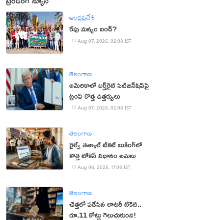
ట్రెండింగ్ న్యూస్
ఆంధ్రప్రదేశ్
రేపు మన్యం బంద్‌?
Aug 07, 2026, 02:08 IST
తెలంగాణ
అమెరికాలో బర్త్‌రైట్ సిటిజన్‌షిప్‌పై
ట్రంప్ కొత్త ఉత్తర్వులు
Aug 07, 2026, 02:08 IST
తెలంగాణ
రైల్వే తత్కాల్ టికెట్ బుకింగ్‌లో
కొత్త టోకెన్ విధానం అమలు
Aug 06, 2026, 17:08 IST
తెలంగాణ
చెత్తలో పడేసిన లాటరీ టికెట్..
రూ.11 కోట్లు గెలుచుకుంది!