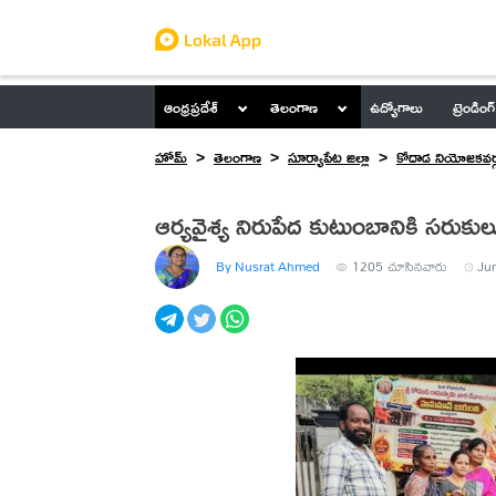
ఆంధ్రప్రదేశ్
తెలంగాణ
ఉద్యోగాలు
ట్రెండింగ్
హోమ్
తెలంగాణ
సూర్యాపేట జిల్లా
కోదాడ నియోజకవర్
ఆర్యవైశ్య నిరుపేద కుటుంబానికి సరుకుల
By Nusrat Ahmed
1205
చూసినవారు
Jun