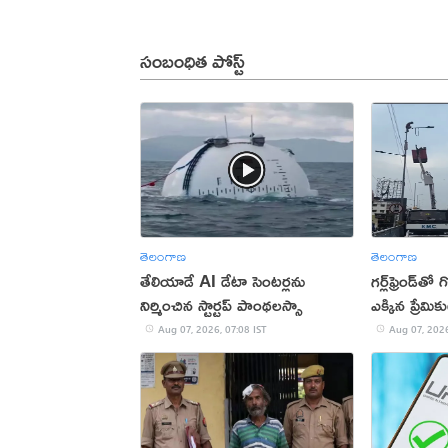
సంబంధిత పోస్ట్
తెలంగాణ
తెలంగాణ
తేలియాడే AI డేటా సెంటర్లను
గర్ల్‌ఫ్రెండ్‌
నిర్మించిన స్టార్టప్ పాంథలస్సా
ఎక్కిన ప్రేమిక
Aug 07, 2026, 07:08 IST
Aug 07, 2026