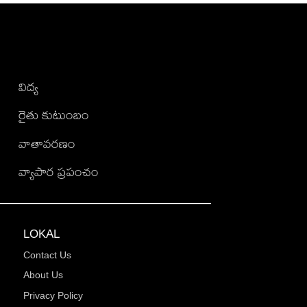
విద్య
రైతు కుటుంబం
వాతావరణం
వ్యాపార ప్రపంచం
LOKAL
Contact Us
About Us
Privacy Policy