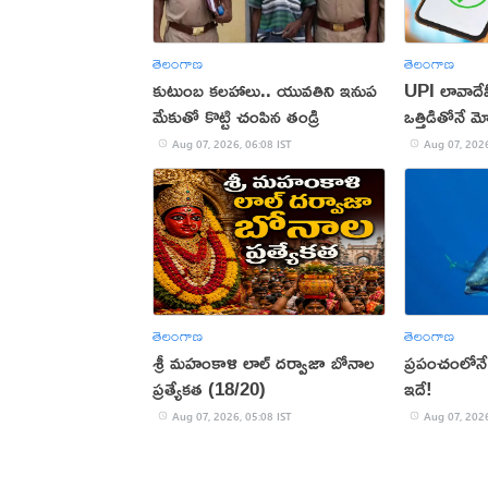
తెలంగాణ
తెలంగాణ
కుటుంబ కలహాలు.. యువతిని ఇనుప
UPI లావాదేవీ
మేకుతో కొట్టి చంపిన తండ్రి
ఒత్తిడితోనే మ
Aug 07, 2026, 06:08 IST
Aug 07, 2026
తెలంగాణ
తెలంగాణ
శ్రీ మహంకాళి లాల్ దర్వాజా బోనాల
ప్రపంచంలోనే
ప్రత్యేకత (18/20)
ఇదే!
Aug 07, 2026, 05:08 IST
Aug 07, 2026