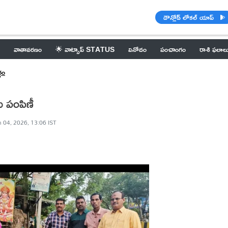
డౌన్లోడ్ లోకల్ యాప్
వాతావరణం
🌟 వాట్సాప్ STATUS
వినోదం
పంచాంగం
రాశి ఫలాల
గం
ు పంపిణీ
 04, 2026, 13:06 IST