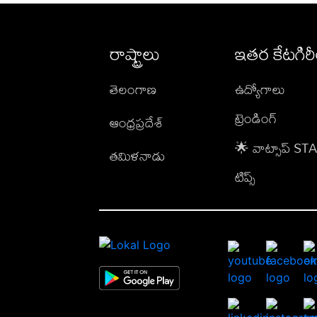
రాష్ట్రాలు
ఇతర కేటగిర
తెలంగాణ
ఉద్యోగాలు
ట్రెండింగ్
ఆంధ్రప్రదేశ్
🌟 వాట్సాప్ S
తమిళనాడు
టిప్స్