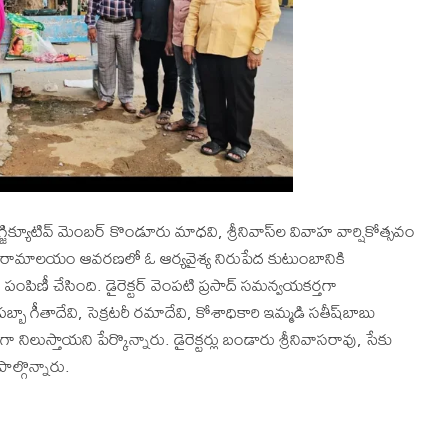
క్యూటివ్ మెంబర్ కొండూరు మాధవి, శ్రీనివాస్‌ల వివాహ వార్షికోత్సవం
ామాలయం ఆవరణలో ఓ ఆర్యవైశ్య నిరుపేద కుటుంబానికి
పిణీ చేసింది. డైరెక్టర్ వెంపటి ప్రసాద్ సమన్వయకర్తగా
్బా గీతాదేవి, సెక్రటరీ రమాదేవి, కోశాధికారి ఇమ్మడి సతీష్‌బాబు
ిలుస్తాయని పేర్కొన్నారు. డైరెక్టర్లు బండారు శ్రీనివాసరావు, సేకు
ల్గొన్నారు.