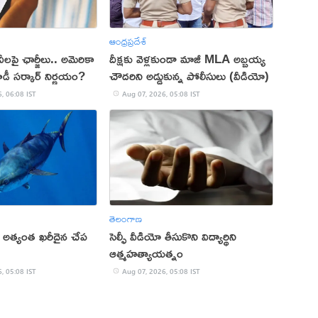
ఆంధ్రప్రదేశ్
లపై ఛార్జీలు.. అమెరికా
దీక్షకు వెళ్లకుండా మాజీ MLA అబ్బ‌య్య
ోడీ సర్కార్‌ నిర్ణయం?
చౌద‌రిని అడ్డుకున్న పోలీసులు (వీడియో)
, 06:08 IST
Aug 07, 2026, 05:08 IST
తెలంగాణ
 అత్యంత ఖరీదైన చేప
సెల్ఫీ వీడియో తీసుకొని విద్యార్థిని
ఆత్మహత్యాయత్నం
, 05:08 IST
Aug 07, 2026, 05:08 IST