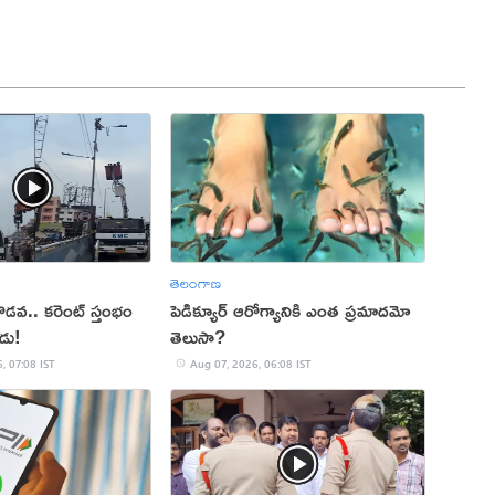
తెలంగాణ
తో గొడవ.. కరెంట్ స్తంభం
పెడిక్యూర్ ఆరోగ్యానికి ఎంత ప్రమాదమో
ుడు!
తెలుసా?
, 07:08 IST
Aug 07, 2026, 06:08 IST