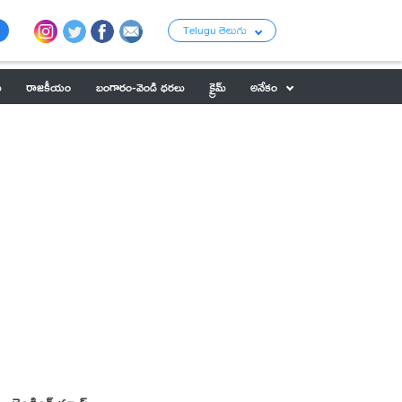
Telugu తెలుగు
ు
రాజకీయం
బంగారం-వెండి ధరలు
క్రైమ్
అనేకం