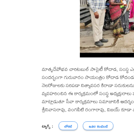
మాతృదేవోభవ చారిటబుల్ సొసైటీ కోదాడ, సంస్థ ఎగ్జి
సందర్భంగా గురువారం సాయంత్రం కోదాడ కోదండర
నెలరోజులకు సరిపడా నిత్యావసర కిరాణా సరుకులను పం
వ్యవహరించిన ఈ కార్యక్రమంలో సంస్థ అధ్యక్షురాలు పబ
మాట్లాడుతూ సేవా కార్యక్రమాలు సమాజానికి ఆదర్శంగా న
శ్రీనివాసరావు, వంగవీటి రంగారావు, విజయ్ కూడా పా
ట్యాగ్స్ :
లోకల్
ఇతర కంటెంట్