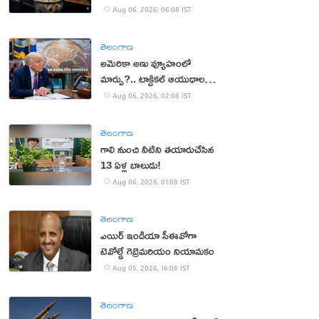
Aug 06, 2026, 06:08 IST
తెలంగాణ
అమెరికా అణు వ్యూహంలో
మార్పు?.. టాక్టికల్ ఆయుధాలకు
ప్రాధాన్యం!
Aug 06, 2026, 02:08 IST
తెలంగాణ
గాలి నుంచి నీటిని తయారుచేసిన
13 ఏళ్ల బాలుడు!
Aug 06, 2026, 01:08 IST
తెలంగాణ
ఎయిర్ ఇండియా సీఈవోగా
టెవోల్డే గెబ్రెమరియం నియామకం
Aug 05, 2026, 16:08 IST
తెలంగాణ