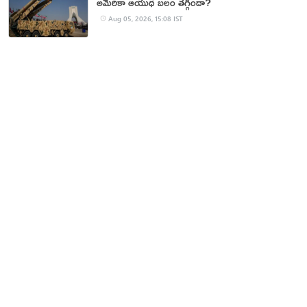
అమెరికా ఆయుధ బలం తగ్గిందా?
Aug 05, 2026, 15:08 IST