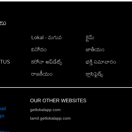
ీలు
Lokal - మగువ
క్రైమ్
వినోదం
జాతీయం
TATUS
కరోనా అప్‌డేట్స్
భక్తి సమాచారం
రాజకీయం
క్లాసిఫైడ్స్
OUR OTHER WEBSITES
getlokalapp.com
tamil.getlokalapp.com