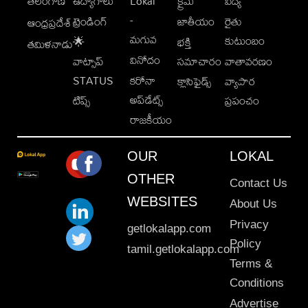
తెలంగాణ
ఉద్యోగాలు
Lokal
క్రైమ్
విద్య
-
ట్రెండింగ్
జాతీయం
రైతు
ఆంధ్రప్రదేశ్
మగువ
కుటుంబం
🌟
భక్తి
తమిళనాడు
వినోదం
వాట్సాప్
సమాచారం
వాతావరణం
STATUS
కరోనా
క్లాసిఫైడ్స్
వ్యాపార
అప్‌డేట్స్
టిప్స్
ప్రపంచం
రాజకీయం
OUR
LOKAL
OTHER
Contact Us
WEBSITES
About Us
Privacy
getlokalapp.com
Policy
tamil.getlokalapp.com
Terms &
Conditions
Advertise