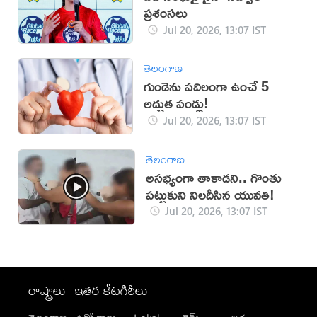
ప్రశంసలు
Jul 20, 2026, 13:07 IST
తెలంగాణ
గుండెను పదిలంగా ఉంచే 5
అద్భుత పండ్లు!
Jul 20, 2026, 13:07 IST
తెలంగాణ
అసభ్యంగా తాకాడని.. గొంతు
పట్టుకుని నిలదీసిన యువతి!
Jul 20, 2026, 13:07 IST
రాష్ట్రాలు
ఇతర కేటగిరీలు