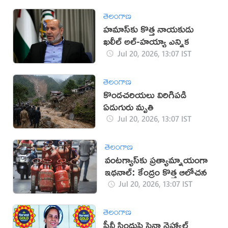
తెలంగాణ
హమాస్‌కు కొత్త నాయకుడు
ఖలీల్ అల్-హయ్యా ఎన్నిక
Jul 20, 2026, 13:07 IST
తెలంగాణ
కొండచరియలు విరిగిపడి
ఏడుగురు మృతి
Jul 20, 2026, 13:07 IST
తెలంగాణ
వంటగ్యాస్‌కు ప్రత్యామ్నాయంగా
ఇథనాల్: కేంద్రం కొత్త ఆలోచన
Jul 20, 2026, 13:07 IST
తెలంగాణ
పీవీ సింధుపై సైనా నెహ్వాల్