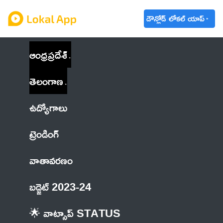
డౌన్లోడ్ లోకల్ యాప్
ఆంధ్రప్రదేశ్
తెలంగాణ
ఉద్యోగాలు
ట్రెండింగ్
వాతావరణం
బడ్జెట్ 2023-24
🌟 వాట్సాప్ STATUS