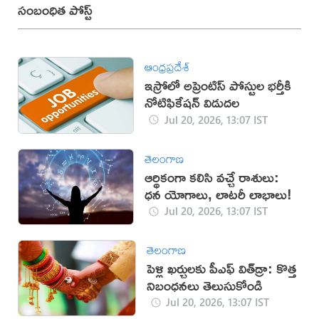
సంబంధిత పోస్ట్
ఆంధ్రప్రదేశ్
ఇస్రోలో అప్రెంటిస్‌ పోస్టుల భర్తీకి
నోటిఫికేషన్ విడుదల
Jul 20, 2026, 13:07 IST
తెలంగాణ
ఆర్థికంగా కలిసి వచ్చే రాశులు:
ధన యోగాలు, లాటరీ లాభాలు!
Jul 20, 2026, 13:07 IST
తెలంగాణ
పెళ్లి ఖర్చులకు పీఎఫ్ విత్‌డ్రా: కొత్త
నిబంధనలు తెలుసుకోండి
Jul 20, 2026, 13:07 IST