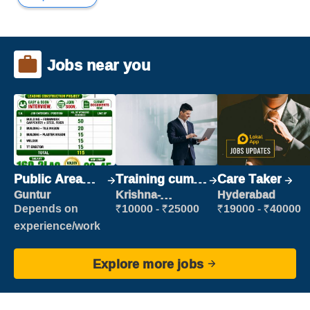
Jobs near you
Public Area
Training cum
Care Taker
Cleaner
Placement
Guntur
Krishna-
Hyderabad
vijayawada
Depends on
₹10000 - ₹25000
₹19000 - ₹40000
experience/work
Explore more jobs