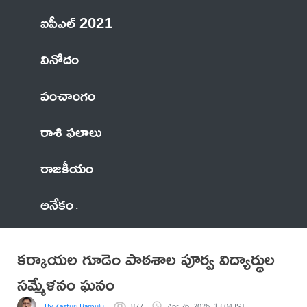
ఐపీఎల్ 2021
వినోదం
పంచాంగం
రాశి ఫలాలు
రాజకీయం
అనేకం
కర్కాయల గూడెం పాఠశాల పూర్వ విద్యార్థుల
సమ్మేళనం ఘనం
By Kasturi Ramulu
877
Apr 26, 2026, 13:04 IST