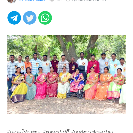
సూర్యాపేట జిల్లా, హుజూర్నగర్ మండలం కర్కాయల