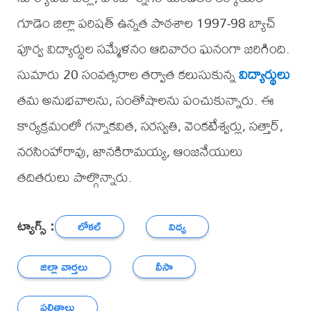
గూడెం జిల్లా పరిషత్ ఉన్నత పాఠశాల 1997-98 బ్యాచ్
పూర్వ విద్యార్థుల సమ్మేళనం ఆదివారం ఘనంగా జరిగింది.
సుమారు 20 సంవత్సరాల తర్వాత కలుసుకున్న
విద్యార్థులు
తమ అనుభవాలను, సంతోషాలను పంచుకున్నారు. ఈ
కార్యక్రమంలో గన్నాకవిత, సరస్వతి, వెంకటేశ్వర్లు, సత్తార్,
నరసింహారావు, జానకిరామయ్య, ఆంజనేయులు
తదితరులు పాల్గొన్నారు.
ట్యాగ్స్ :
లోకల్
విద్య
జిల్లా వార్తలు
వీసా
ఫలితాలు