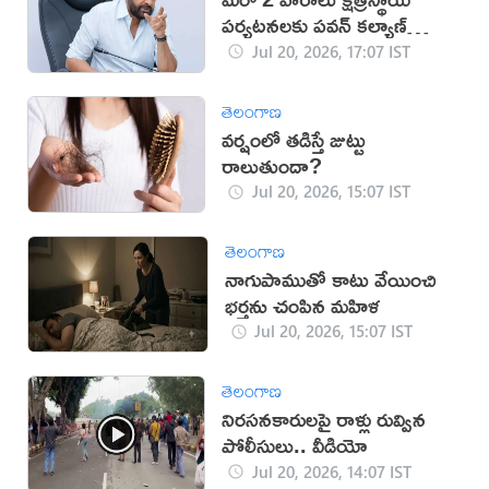
పర్యటనలకు పవన్ కల్యాణ్
దూరం
Jul 20, 2026, 17:07 IST
తెలంగాణ
వర్షంలో తడిస్తే జుట్టు
రాలుతుందా?
Jul 20, 2026, 15:07 IST
తెలంగాణ
నాగుపాముతో కాటు వేయించి
భర్తను చంపిన మహిళ
Jul 20, 2026, 15:07 IST
తెలంగాణ
నిరసనకారులపై రాళ్లు రువ్విన
పోలీసులు.. వీడియో
Jul 20, 2026, 14:07 IST