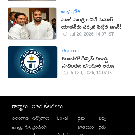
ఆంధ్రప్రదేశ్
మాజీ మంత్రి అనిల్ కుమార్
యాదవ్‌ను పక్కన పెట్టిన జగన్!
Jul 20, 2026, 14:07 IST
తెలంగాణ
కరాటేలో గిన్నిస్ రికార్డు
సాధించిన బొంకూరి అరుణ
Jul 20, 2026, 14:07 IST
రాష్ట్రాలు
ఇతర కేటగిరీలు
తెలంగాణ
ఉద్యోగాలు
Lokal
క్రైమ్
విద్య
-
ట్రెండింగ్
జాతీయం
రైతు
ఆంధ్రప్రదేశ్
మగువ