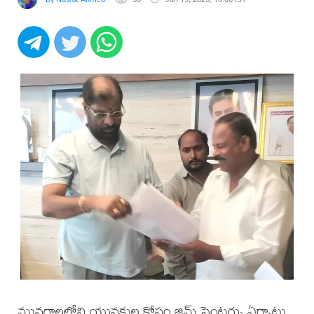
మునగాలలోని యువకుల కోసం జిమ్ సెంటర్ను ఏర్పాటు