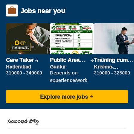
Jobs near you
Care Taker
Public Area
Training cum
Cleaner
Placement
Hyderabad
Guntur
Krishna-
vijayawada
₹19000 - ₹40000
Depends on
₹10000 - ₹25000
experience/work
Explore more jobs
సంబంధిత పోస్ట్