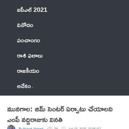
ఐపీఎల్ 2021
వినోదం
పంచాంగం
రాశి ఫలాలు
రాజకీయం
అనేకం
మునగాల: జిమ్ సెంటర్ ఏర్పాటు చేయాలని
ఎంపీ వద్దిరాజుకు వినతి
By Nusrat Ahmed
58
Jun 15, 2025, 10:06 IST