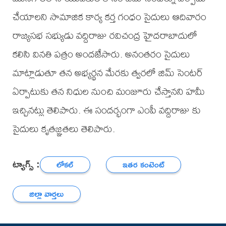
చేయాలని సామాజిక కార్య కర్త గంధం సైదులు ఆదివారం
రాజ్యసభ సభ్యుడు వద్దిరాజు రవిచంద్ర హైదరాబాదులో
కలిసి వినతి పత్రం అందజేసారు. అనంతరం సైదులు
మాట్లాడుతూ తన అభ్యర్థన మేరకు త్వరలో జిమ్ సెంటర్
ఏర్పాటుకు తన నిధుల నుంచి మంజూరు చేస్తానని హమీ
ఇచ్చినట్లు తెలిపారు. ఈ సందర్భంగా ఎంపీ వద్దిరాజు కు
సైదులు కృతజ్ఞతలు తెలిపారు.
ట్యాగ్స్ :
లోకల్
ఇతర కంటెంట్
జిల్లా వార్తలు