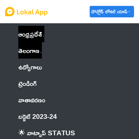
డౌన్లోడ్ లోకల్ యాప్
ఆంధ్రప్రదేశ్
తెలంగాణ
ఉద్యోగాలు
ట్రెండింగ్
వాతావరణం
బడ్జెట్ 2023-24
🌟 వాట్సాప్ STATUS