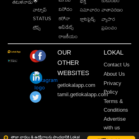
కుటుంబం
🌟
భక్తి
తమిళనాడు
వినోదం
వాట్సాప్
సమాచారం
వాతావరణం
STATUS
కరోనా
క్లాసిఫైడ్స్
వ్యాపార
అప్‌డేట్స్
టిప్స్
ప్రపంచం
రాజకీయం
OUR
LOKAL
OTHER
Contact Us
WEBSITES
About Us
Privacy
getlokalapp.com
Policy
tamil.getlokalapp.com
Terms &
Conditions
Advertise
with us
Sitemap
తాజా వార్తలు & ఉద్యోగాలను పొందడానికి Lokal