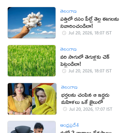
తెలంగాణ
పత్తిలో రసం పీల్చే తెల్ల ఈగలను
నివారించండిలా!
Jul 20, 2026, 18:07 IST
తెలంగాణ
వరి సాగులో తెగుళ్లకు చెక్
పెట్టండిలా!
Jul 20, 2026, 18:07 IST
తెలంగాణ
భర్తలను చంపిన ఆ ఇద్దరు
మహిళలు ఒకే జైలులో
Jul 20, 2026, 17:07 IST
ఆంధ్రప్రదేశ్
మరో 2 వారాలు క్షేత్రస్థాయి