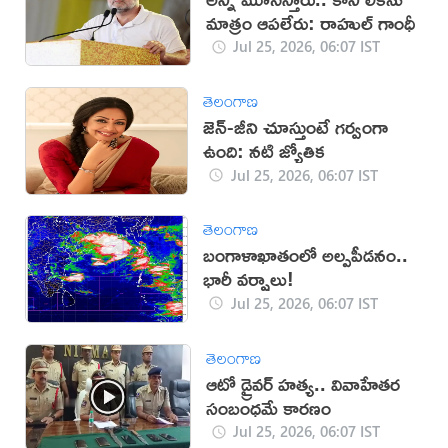
మాత్రం ఆపలేరు: రాహుల్‌ గాంధీ
Jul 25, 2026, 06:07 IST
తెలంగాణ
జెన్‌-జీని చూస్తుంటే గర్వంగా
ఉంది: నటి జ్యోతిక
Jul 25, 2026, 06:07 IST
తెలంగాణ
బంగాళాఖాతంలో అల్పపీడనం..
భారీ వర్షాలు!
Jul 25, 2026, 06:07 IST
తెలంగాణ
ఆటో డ్రైవర్ హత్య.. వివాహేతర
సంబంధమే కారణం
Jul 25, 2026, 06:07 IST