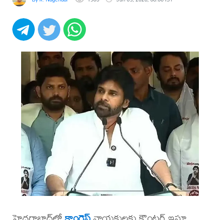
హైదరాబాద్‌లో
కాంగ్రెస్
నాయకులకు కౌంటర్ ఇస్తూ