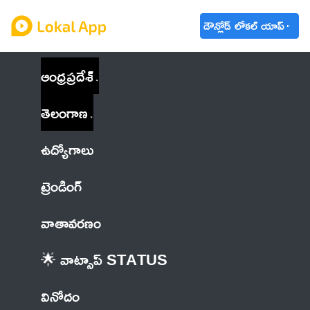
డౌన్లోడ్ లోకల్ యాప్
ఆంధ్రప్రదేశ్
తెలంగాణ
ఉద్యోగాలు
ట్రెండింగ్
వాతావరణం
🌟 వాట్సాప్ STATUS
వినోదం