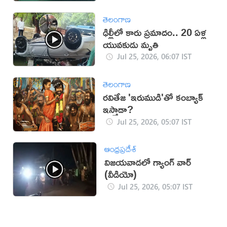
తెలంగాణ
ఢిల్లీలో కారు ప్రమాదం.. 20 ఏళ్ల
యువకుడు మృతి
Jul 25, 2026, 06:07 IST
తెలంగాణ
రవితేజ 'ఇరుముడి'తో కంబ్యాక్
ఇస్తాడా?
Jul 25, 2026, 05:07 IST
ఆంధ్రప్రదేశ్
విజయవాడలో గ్యాంగ్ వార్
(వీడియో)
Jul 25, 2026, 05:07 IST