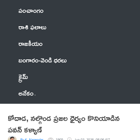
పంచాంగం
రాశి ఫలాలు
రాజకీయం
బంగారం-వెండి ధరలు
క్రైమ్
అనేకం
కోదాడ, నల్గొండ ప్రజల ధైర్యం కొనియాడిన
పవన్ కళ్యాణ్
By K. Nagendar
1905
Jun 03, 2026, 08:06 IST