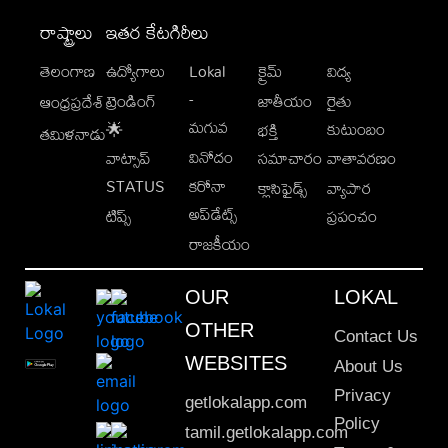
రాష్ట్రాలు
ఇతర కేటగిరీలు
తెలంగాణ
ఉద్యోగాలు
Lokal
క్రైమ్
విద్య
-
ట్రెండింగ్
జాతీయం
రైతు
ఆంధ్రప్రదేశ్
మగువ
కుటుంబం
🌟
భక్తి
తమిళనాడు
వినోదం
వాట్సాప్
సమాచారం
వాతావరణం
STATUS
కరోనా
క్లాసిఫైడ్స్
వ్యాపార
అప్‌డేట్స్
టిప్స్
ప్రపంచం
రాజకీయం
OUR
LOKAL
OTHER
Contact Us
WEBSITES
About Us
Privacy
getlokalapp.com
Policy
tamil.getlokalapp.com