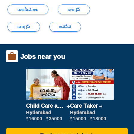
రాజకీయాలు
కాంగ్రెస్
కాంగ్రెస్
జనసేన
Jobs near you
Child Care and
Care Taker
Patient care
Hyderabad
Hyderabad
₹16000 - ₹35000
₹15000 - ₹18000