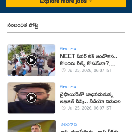
Explore more jobs
సంబంధిత పోస్ట్
తెలంగాణ
NEET పేపర్ లీక్ ఆందోళన..
కొందరు రీల్స్ కోసమేనా?
(వీడియో)
Jul 25, 2026, 06:07 IST
తెలంగాణ
టైఫాయిడ్‌తో బాధపడుతున్న
అభిజిత్‌ దీప్కే.. వీడియో విడుదల
Jul 25, 2026, 06:07 IST
తెలంగాణ
అన్నీ మూసేస్తారు.. కానీ లీక్‌ను