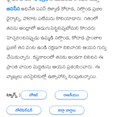
జనసేన
అధినేత పవన్ కళ్యాణ్ కోదాడ, నల్గొండ ప్రజల
ధైర్యాన్ని, పోరాట పటిమను కొనియాడారు. గతంలో
తనను ఆంధ్రాలో అడుగుపెట్టనివ్వబోమని కొందరు
హెచ్చరించినప్పుడు ఉమ్మడి నల్గొండ, కోదాడ ప్రాంతాల
ప్రజలే తన వెంట ఉండి రక్షణగా నిలిచారని ఆయన గుర్తు
చేసుకున్నారు. కష్టకాలంలో తనకు అండగా నిలిచిన ఈ
ప్రాంత వాసుల మద్దతును ఆయన ప్రశంసించారు. ఈ
వ్యాఖ్యలు జనసైనికుల్లో ఉత్సాహాన్ని నింపుతున్నాయి.
ట్యాగ్స్ :
లోకల్
రాజకీయం
నోటిఫికేషన్
జిల్లా వార్తలు