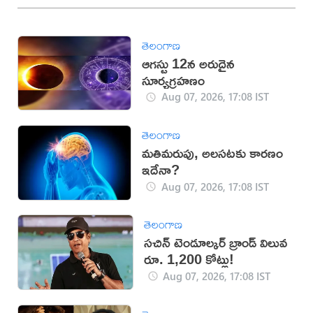
తెలంగాణ
ఆగస్టు 12న అరుదైన
సూర్యగ్రహణం
Aug 07, 2026, 17:08 IST
తెలంగాణ
మతిమరుపు, అలసటకు కారణం
ఇదేనా?
Aug 07, 2026, 17:08 IST
తెలంగాణ
సచిన్ టెండూల్కర్ బ్రాండ్ విలువ
రూ. 1,200 కోట్లు!
Aug 07, 2026, 17:08 IST