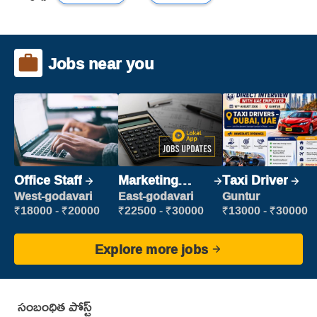
Jobs near you
Office Staff
Marketing
Taxi Driver
Executive
West-godavari
East-godavari
Guntur
₹18000 - ₹20000
₹22500 - ₹30000
₹13000 - ₹30000
Explore more jobs
సంబంధిత పోస్ట్