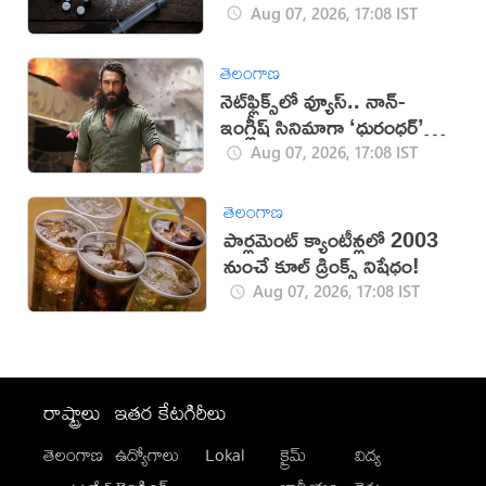
Aug 07, 2026, 17:08 IST
తెలంగాణ
నెట్‌ఫ్లిక్స్‌లో వ్యూస్.. నాన్-
ఇంగ్లీష్ సినిమాగా ‘ధురంధర్’
రికార్డు
Aug 07, 2026, 17:08 IST
తెలంగాణ
పార్లమెంట్ క్యాంటీన్లలో 2003
నుంచే కూల్ డ్రింక్స్ నిషేధం!
Aug 07, 2026, 17:08 IST
రాష్ట్రాలు
ఇతర కేటగిరీలు
తెలంగాణ
ఉద్యోగాలు
Lokal
క్రైమ్
విద్య
-