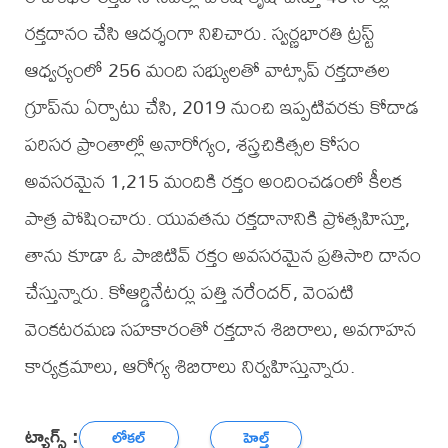
రక్తదానం చేసి ఆదర్శంగా నిలిచారు. స్వర్ణభారతి ట్రస్ట్
ఆధ్వర్యంలో 256 మంది సభ్యులతో వాట్సాప్ రక్తదాతల
గ్రూప్‌ను ఏర్పాటు చేసి, 2019 నుంచి ఇప్పటివరకు కోదాడ
పరిసర ప్రాంతాల్లో అనారోగ్యం, శస్త్రచికిత్సల కోసం
అవసరమైన 1,215 మందికి రక్తం అందించడంలో కీలక
పాత్ర పోషించారు. యువతను రక్తదానానికి ప్రోత్సహిస్తూ,
తాను కూడా ఓ పాజిటివ్ రక్తం అవసరమైన ప్రతిసారి దానం
చేస్తున్నారు. కోఆర్డినేటర్లు పత్తి నరేందర్, వెంపటి
వెంకటరమణ సహకారంతో రక్తదాన శిబిరాలు, అవగాహన
కార్యక్రమాలు, ఆరోగ్య శిబిరాలు నిర్వహిస్తున్నారు.
ట్యాగ్స్ :
లోకల్
హెల్త్