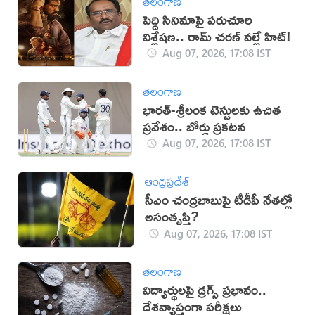
తెలంగాణ
పెద్ది సినిమాపై పరుచూరి
విశ్లేషణ.. రామ్ చరణ్ వల్లే హిట్!
Aug 07, 2026, 17:08 IST
తెలంగాణ
భారత్-శ్రీలంక టెస్టులకు ఉచిత
ప్రవేశం.. బోర్డు ప్రకటన
Aug 07, 2026, 17:08 IST
ఆంధ్రప్రదేశ్
సీఎం చంద్రబాబుపై టీడీపీ నేతల్లో
అసంతృప్తి?
Aug 07, 2026, 17:08 IST
తెలంగాణ
విద్యార్థులపై డ్రగ్స్ ప్రభావం..
దేశవ్యాప్తంగా పరీక్షలు