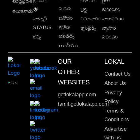
ట్రెండింగ్
జాతీయం
రైతు
ఆంధ్రప్రదేశ్
మగువ
కుటుంబం
🌟
భక్తి
తమిళనాడు
వినోదం
వాట్సాప్
సమాచారం
వాతావరణం
STATUS
కరోనా
క్లాసిఫైడ్స్
వ్యాపార
అప్‌డేట్స్
టిప్స్
ప్రపంచం
రాజకీయం
OUR
LOKAL
OTHER
Contact Us
WEBSITES
About Us
Privacy
getlokalapp.com
Policy
tamil.getlokalapp.com
Terms &
Conditions
Advertise
with us