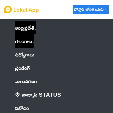
డౌన్లోడ్ లోకల్ యాప్
ఆంధ్రప్రదేశ్
తెలంగాణ
ఉద్యోగాలు
ట్రెండింగ్
వాతావరణం
🌟 వాట్సాప్ STATUS
వినోదం