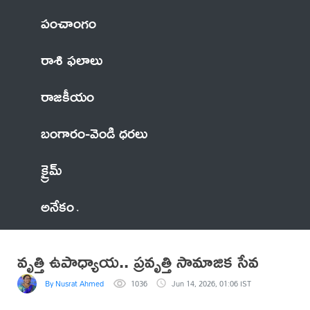
పంచాంగం
రాశి ఫలాలు
రాజకీయం
బంగారం-వెండి ధరలు
క్రైమ్
అనేకం
వృత్తి ఉపాధ్యాయ.. ప్రవృత్తి సామాజిక సేవ
By Nusrat Ahmed
1036
Jun 14, 2026, 01:06 IST