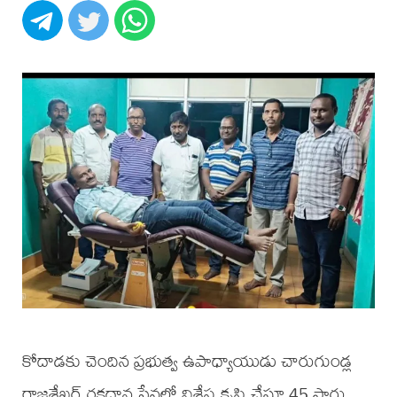
కోదాడకు చెందిన ప్రభుత్వ ఉపాధ్యాయుడు చారుగుండ్ల
రాజశేఖర్ రక్తదాన సేవల్లో విశేష కృషి చేస్తూ 45 సార్లు