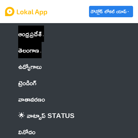
డౌన్లోడ్ లోకల్ యాప్
ఆంధ్రప్రదేశ్
తెలంగాణ
ఉద్యోగాలు
ట్రెండింగ్
వాతావరణం
🌟 వాట్సాప్ STATUS
వినోదం