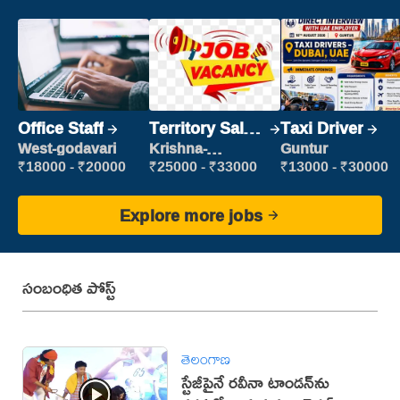
Office Staff
Territory Sales
Taxi Driver
Manager
West-godavari
Krishna-
Guntur
vijayawada
₹18000 - ₹20000
₹25000 - ₹33000
₹13000 - ₹30000
Explore more jobs
సంబంధిత పోస్ట్
తెలంగాణ
స్టేజీపైనే రవీనా టాండన్‌ను