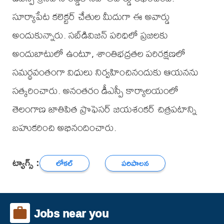
సూర్యాపేట కలెక్టర్ చేతుల మీదుగా ఈ అవార్డు
అందుకున్నారు. సబ్‌డివిజన్ పరిధిలో ప్రజలకు
అందుబాటులో ఉంటూ, శాంతిభద్రతల పరిరక్షణలో
సమర్థవంతంగా విధులు నిర్వహించినందుకు ఆయనను
సత్కరించారు. అనంతరం డీఎస్పీ కార్యాలయంలో
తెలంగాణ జాతిపిత ప్రొఫెసర్ జయశంకర్ చిత్రపటాన్ని
బహుకరించి అభినందించారు.
ట్యాగ్స్ :
లోకల్
పరిపాలన
Jobs near you