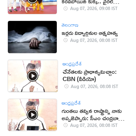
కరవబోయిన కుక్క.. వైరల్
వీడియో
Aug 07, 2026, 09:08 IST
తెలంగాణ
ఇద్దరు విద్యార్థినుల ఆత్మహత్య
Aug 07, 2026, 08:08 IST
ఆంధ్రప్రదేశ్
చేనేతలకు ప్రాధాన్యమిచ్చాం:
CBN (వీడియో)
Aug 07, 2026, 08:08 IST
ఆంధ్రప్రదేశ్
గుంతలు తవ్విన రాష్ట్రాన్ని నాకు
అప్పజెప్పారు: సీఎం చంద్రబాబు
(వీడియో)
Aug 07, 2026, 08:08 IST