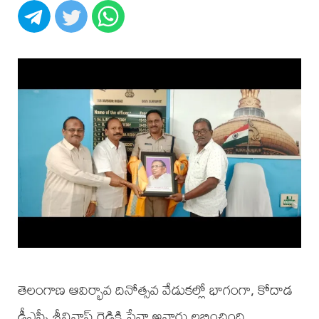
తెలంగాణ ఆవిర్భావ దినోత్సవ వేడుకల్లో భాగంగా, కోదాడ
డీఎస్పీ శ్రీనివాస్ రెడ్డికి సేవా అవార్డు లభించింది.