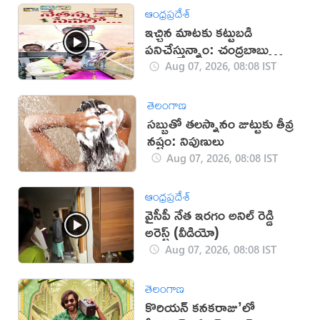
ఆంధ్రప్రదేశ్
ఇచ్చిన మాటకు కట్టుబడి
పనిచేస్తున్నాం: చంద్రబాబు
(వీడియో)
Aug 07, 2026, 08:08 IST
తెలంగాణ
సబ్బుతో తలస్నానం జుట్టుకు తీవ్ర
నష్టం: నిపుణులు
Aug 07, 2026, 08:08 IST
ఆంధ్రప్రదేశ్
వైసీపీ నేత ఇరగం అనిల్ రెడ్డి
అరెస్ట్ (వీడియో)
Aug 07, 2026, 08:08 IST
తెలంగాణ
కొరియన్ కనకరాజు’లో