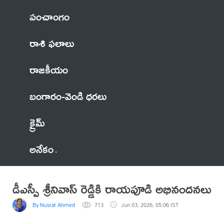
పంచాంగం
రాశి ఫలాలు
రాజకీయం
బంగారం-వెండి ధరలు
క్రైమ్
అనేకం
డీఎస్పీ శ్రీనివాస్ రెడ్డికి రాయపూడి అభినందనలు
By Nusrat Ahmed
713
Jun 03, 2026, 05:06 IST