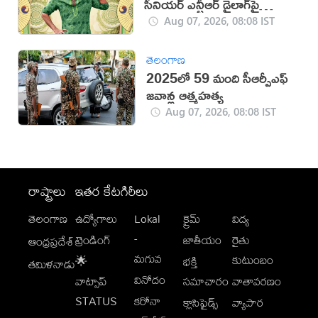
సీనియర్ ఎన్టీఆర్ డైలాగ్‌పై
వివాదం!
Aug 07, 2026, 08:08 IST
తెలంగాణ
2025లో 59 మంది సీఆర్పీఎఫ్
జ‌వాన్ల ఆత్మ‌హ‌త్య
Aug 07, 2026, 08:08 IST
రాష్ట్రాలు
ఇతర కేటగిరీలు
తెలంగాణ
ఉద్యోగాలు
Lokal
క్రైమ్
విద్య
-
ట్రెండింగ్
జాతీయం
రైతు
ఆంధ్రప్రదేశ్
మగువ
కుటుంబం
🌟
భక్తి
తమిళనాడు
వినోదం
వాట్సాప్
సమాచారం
వాతావరణం
STATUS
కరోనా
క్లాసిఫైడ్స్
వ్యాపార