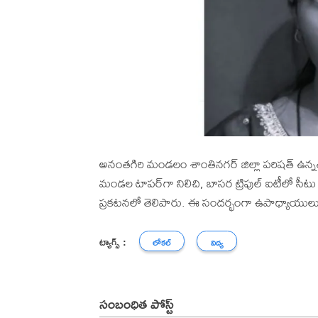
అనంతగిరి మండలం శాంతినగర్ జిల్లా పరిషత్ ఉన్నత
మండల టాపర్‌గా నిలిచి, బాసర ట్రిపుల్ ఐటీలో సీ
ప్రకటనలో తెలిపారు. ఈ సందర్భంగా ఉపాధ్యాయులు, ప
ట్యాగ్స్ :
లోకల్
విద్య
సంబంధిత పోస్ట్