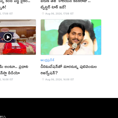
 కింద పడ్డ బైకర్..
వరుణ్ తేజ్ 'కొరియన్ కనకరాజు'..
ృతి!
ట్విట్టర్ టాక్ ఇదే!
, 17:08 IST
Aug 06, 2026, 17:08 IST
ఆంధ్రప్రదేశ్
్ మీ అంటూ.. ప్రధాని
డీలిమిటేషన్‌తో మారనున్న పులివెందుల
‌స్టా వీడియో
రిజర్వేషన్?
, 16:08 IST
Aug 06, 2026, 16:08 IST
ీలు