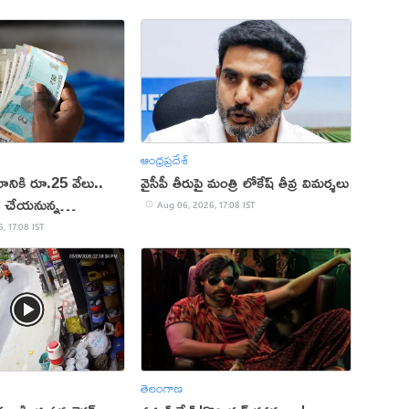
ఆంధ్రప్రదేశ్
ానికి రూ.25 వేలు..
వైసీపీ తీరుపై మంత్రి లోకేష్ తీవ్ర విమర్శలు
మ చేయ‌నున్న
Aug 06, 2026, 17:08 IST
, 17:08 IST
తెలంగాణ