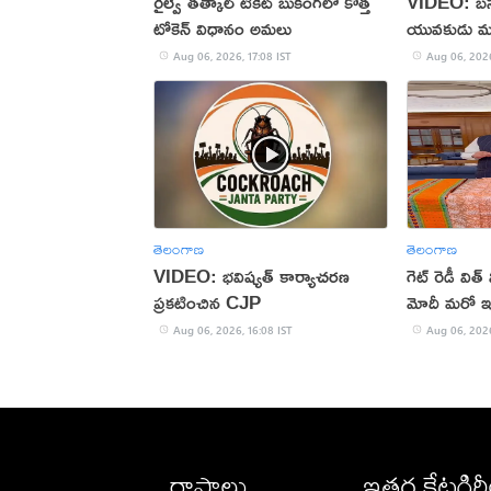
రైల్వే తత్కాల్ టికెట్ బుకింగ్‌లో కొత్త
VIDEO: బస్సు
టోకెన్ విధానం అమలు
యువకుడు మ
Aug 06, 2026, 17:08 IST
Aug 06, 2026
తెలంగాణ
తెలంగాణ
VIDEO: భవిష్యత్ కార్యాచరణ
గెట్ రెడీ విత
ప్రకటించిన CJP
మోదీ మరో ఇన్
Aug 06, 2026, 16:08 IST
Aug 06, 2026
రాష్ట్రాలు
ఇతర కేటగిర