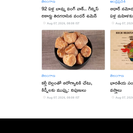
తెలంగాణ
ఆంధ్రప్రదేశ్
92 ఏళ్ల బామ్మ వింగ్ వాక్.. గిన్నిస్
ఆధార్‌ నమో
రికార్డు తిరగరాసిన వండర్ ఉమెన్
ఏళ్ల మహిళక
Aug 07, 2026, 08:08 IST
Aug 07, 2026
తెలంగాణ
తెలంగాణ
కల్తీ బెల్లంతో ఆరోగ్యానికి చేటు,
భారతీయ సంస్క
కిడ్నీలకు ముప్పు: నిపుణులు
వస్త్రాలు
Aug 07, 2026, 08:08 IST
Aug 07, 2026