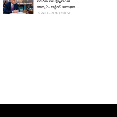
అమెరికా అణు వ్యూహంలో
మార్పు?.. టాక్టికల్ ఆయుధాలకు
ప్రాధాన్యం!
Aug 06, 2026, 02:08 IST