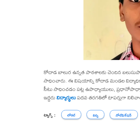
కోదాడ బాలుర ఉన్నత పాఠశాలకు చెందిన బలుసుపాటి 
సాధించారు. ఈ విషయాన్ని కోదాడ మండల విద్యాధికార
సీటు సాధించడం పట్ల ఉపాధ్యాయులు, ప్రధానోపాధ్య
ఇద్దరు
విద్యార్థులు
పదవ తరగతిలో టాపర్లుగా నిలిచా
ట్యాగ్స్ :
లోకల్
విద్య
నోటిఫికేషన్