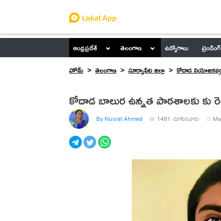
ఆంధ్రప్రదేశ్
తెలంగాణ
ఉద్యోగాలు
ట్రెండింగ్
హోమ్
తెలంగాణ
సూర్యాపేట జిల్లా
కోదాడ నియోజకవర్
కోదాడ బాలుర ఉన్నత పాఠశాలకు కు రెండు
By Nusrat Ahmed
1481
చూసినవారు
Ma