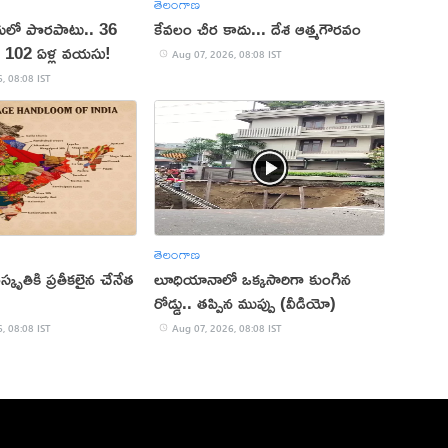
తెలంగాణ
దులో పొరపాటు.. 36
కేవలం చీర కాదు... దేశ ఆత్మగౌరవం
ు 102 ఏళ్ల వయసు!
Aug 07, 2026, 08:08 IST
, 08:08 IST
తెలంగాణ
ృతికి ప్రతీకలైన చేనేత
లూధియానాలో ఒక్కసారిగా కుంగిన
రోడ్డు.. తప్పిన ముప్పు (వీడియో)
, 08:08 IST
Aug 07, 2026, 08:08 IST