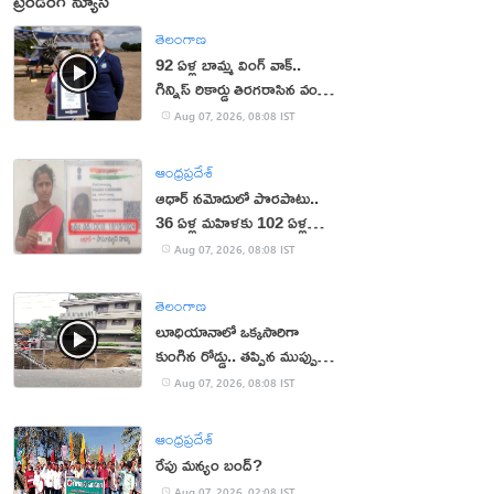
ట్రెండింగ్ న్యూస్
తెలంగాణ
92 ఏళ్ల బామ్మ వింగ్ వాక్..
గిన్నిస్ రికార్డు తిరగరాసిన వండర్
ఉమెన్
Aug 07, 2026, 08:08 IST
ఆంధ్రప్రదేశ్
ఆధార్‌ నమోదులో పొరపాటు..
36 ఏళ్ల మహిళకు 102 ఏళ్ల
వయసు!
Aug 07, 2026, 08:08 IST
తెలంగాణ
లూధియానాలో ఒక్కసారిగా
కుంగిన రోడ్డు.. తప్పిన ముప్పు
(వీడియో)
Aug 07, 2026, 08:08 IST
ఆంధ్రప్రదేశ్
రేపు మన్యం బంద్‌?
Aug 07, 2026, 02:08 IST