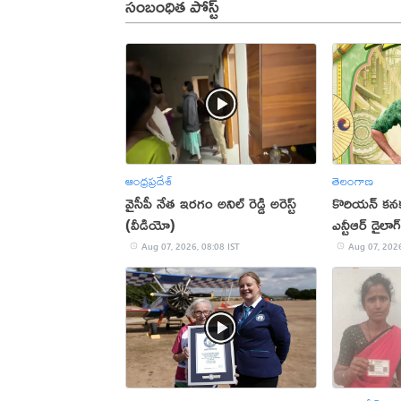
సంబంధిత పోస్ట్
ఆంధ్రప్రదేశ్
తెలంగాణ
వైసీపీ నేత ఇరగం అనిల్ రెడ్డి అరెస్ట్
కొరియన్ కనక
(వీడియో)
ఎన్టీఆర్ డైలాగ
Aug 07, 2026, 08:08 IST
Aug 07, 2026