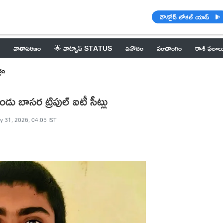
డౌన్లోడ్ లోకల్ యాప్
వాతావరణం
🌟 వాట్సాప్ STATUS
వినోదం
పంచాంగం
రాశి ఫలాల
గం
 బాసర ట్రిపుల్ ఐటీ సీట్లు
y 31, 2026, 04:05 IST