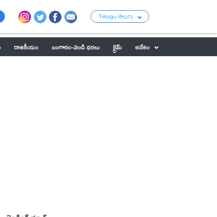
Telugu తెలుగు
ు
రాజకీయం
బంగారం-వెండి ధరలు
క్రైమ్
అనేకం