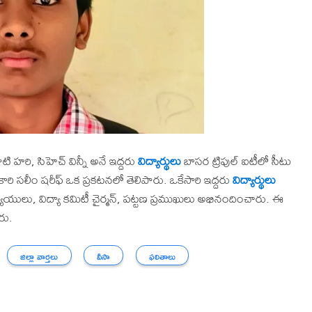
హరి, సిహెచ్ విన్నీ అనే ఇద్దరు
విద్యార్థులు
బాసర ట్రిపుల్ ఐటీలో సీటు
ి సలీం షరీఫ్ ఒక ప్రకటనలో తెలిపారు. ఒకేసారి ఇద్దరు
విద్యార్థులు
ాయులు, విద్యా కమిటీ చైర్మన్, పట్టణ ప్రముఖులు అభినందించారు. ఈ
రు.
జిల్లా వార్తలు
వీసా
ఫలితాలు