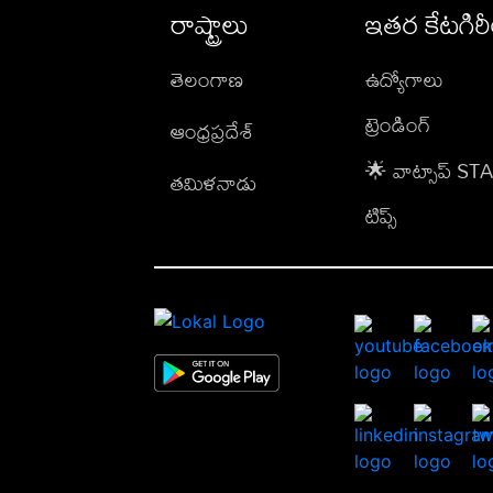
రాష్ట్రాలు
ఇతర కేటగిర
తెలంగాణ
ఉద్యోగాలు
ట్రెండింగ్
ఆంధ్రప్రదేశ్
🌟 వాట్సాప్ S
తమిళనాడు
టిప్స్