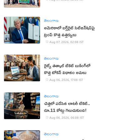
తెలంగాణ
అమెరికాలో బర్త్‌రైట్ సిటిజన్‌షిప్‌పై
ట్రంప్ కొత్త ఉత్తర్వులు
Aug 07, 2026, 02:08 IST
తెలంగాణ
రైల్వే తత్కాల్ టికెట్ బుకింగ్‌లో
కొత్త టోకెన్ విధానం అమలు
Aug 06, 2026, 17:08 IST
తెలంగాణ
చెత్తలో పడేసిన లాటరీ టికెట్..
రూ.11 కోట్లు గెలుచుకుంది!
Aug 06, 2026, 06:08 IST
తెలంగాణ