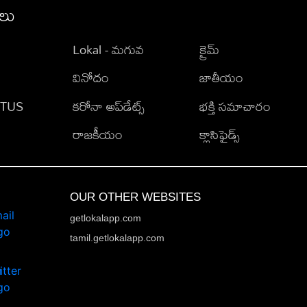
ీలు
Lokal - మగువ
క్రైమ్
వినోదం
జాతీయం
TATUS
కరోనా అప్‌డేట్స్
భక్తి సమాచారం
రాజకీయం
క్లాసిఫైడ్స్
OUR OTHER WEBSITES
getlokalapp.com
tamil.getlokalapp.com