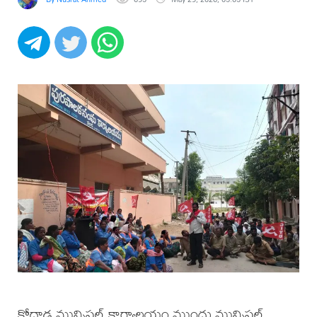
కోదాడ మున్సిపల్ కార్యాలయం ముందు మున్సిపల్