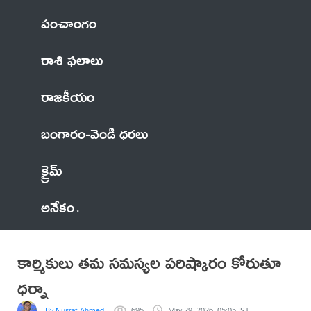
పంచాంగం
రాశి ఫలాలు
రాజకీయం
బంగారం-వెండి ధరలు
క్రైమ్
అనేకం
కార్మికులు తమ సమస్యల పరిష్కారం కోరుతూ
ధర్నా
By Nusrat Ahmed
695
May 29, 2026, 05:05 IST