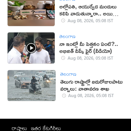
అల్లోపతి, ఆయుర్వేద మందులు
కలిపి వాడుతున్నారా.. అయితే
జాగ్రత్త!
Aug 08, 2026, 05:08 IST
తెలంగాణ
నా ఇంట్లో మీ పెత్తనం ఏంటి?..
అభిజిత్‌ దీప్కే ఫైర్‌ (వీడియో)
Aug 08, 2026, 05:08 IST
తెలంగాణ
తెలుగు రాష్ట్రాల్లో ఐదురోజులపాటు
వర్షాలు: వాతావరణ శాఖ
Aug 08, 2026, 05:08 IST
రాష్ట్రాలు
ఇతర కేటగిరీలు