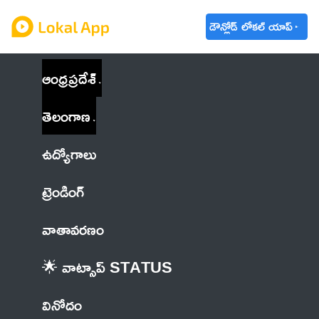
డౌన్లోడ్ లోకల్ యాప్
ఆంధ్రప్రదేశ్
తెలంగాణ
ఉద్యోగాలు
ట్రెండింగ్
వాతావరణం
🌟 వాట్సాప్ STATUS
వినోదం