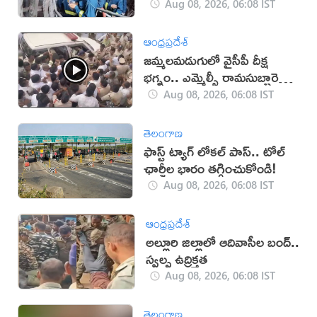
కాలిపోయిన మద్యం బాటిళ్లు
Aug 08, 2026, 06:08 IST
ఆంధ్రప్రదేశ్
జమ్మలమడుగులో వైసీపీ దీక్ష
భగ్నం.. ఎమ్మెల్సీ రామసుబ్బారెడ్డి
అరెస్ట్ (వీడియో)
Aug 08, 2026, 06:08 IST
తెలంగాణ
ఫాస్ట్ ట్యాగ్ లోకల్ పాస్.. టోల్
ఛార్జీల భారం తగ్గించుకోండి!
Aug 08, 2026, 06:08 IST
ఆంధ్రప్రదేశ్
అల్లూరి జిల్లాలో ఆదివాసీల బంద్..
స్వల్ప ఉద్రిక్తత
Aug 08, 2026, 06:08 IST
తెలంగాణ