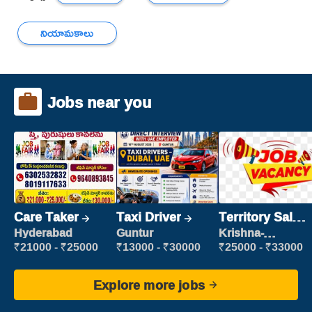
నియామకాలు
Jobs near you
Care Taker
Taxi Driver
Territory Sales
Manager
Hyderabad
Guntur
Krishna-
vijayawada
₹21000 - ₹25000
₹13000 - ₹30000
₹25000 - ₹33000
Explore more jobs