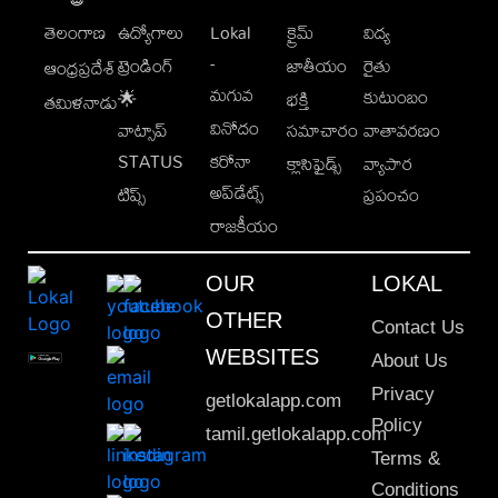
తెలంగాణ
ఉద్యోగాలు
Lokal
క్రైమ్
విద్య
-
ట్రెండింగ్
జాతీయం
రైతు
ఆంధ్రప్రదేశ్
మగువ
కుటుంబం
🌟
భక్తి
తమిళనాడు
వినోదం
వాట్సాప్
సమాచారం
వాతావరణం
STATUS
కరోనా
క్లాసిఫైడ్స్
వ్యాపార
అప్‌డేట్స్
టిప్స్
ప్రపంచం
రాజకీయం
OUR
LOKAL
OTHER
Contact Us
WEBSITES
About Us
Privacy
getlokalapp.com
Policy
tamil.getlokalapp.com
Terms &
Conditions