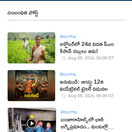
సంబంధిత పోస్ట్
తెలంగాణ
అక్టోబర్‌లో 24వ విడత పీఎం
కిసాన్ డబ్బులు జమ!
Aug 08, 2026, 06:08 IST
తెలంగాణ
ఇరుముడి: ఆగస్టు 12న
థియేట్రికల్ ట్రైలర్ విడుదల
Aug 08, 2026, 06:08 IST
తెలంగాణ
బంజారాహిల్స్‌లో భారీ
అగ్నిప్రమాదం.. మంటల్లో