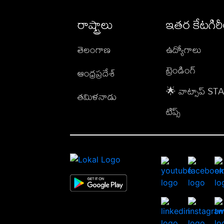
రాష్ట్రాలు
ఇతర కేటగిర
తెలంగాణ
ఉద్యోగాలు
ట్రెండింగ్
ఆంధ్రప్రదేశ్
🌟 వాట్సాప్ S
తమిళనాడు
టిప్స్