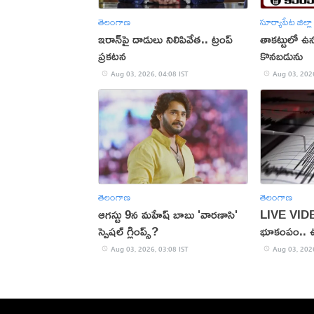
తెలంగాణ
సూర్యాపేట జిల్లా
ఇరాన్‌పై దాడులు నిలిపివేత.. ట్రంప్
తాకట్టులో ఉన్న
ప్రకటన
కొనబడును
Aug 03, 2026, 04:08 IST
Aug 03, 2026
తెలంగాణ
తెలంగాణ
ఆగస్టు 9న మహేష్ బాబు 'వారణాసి'
LIVE VIDEO
స్పెషల్ గ్లింప్స్?
భూకంపం.. 
Aug 03, 2026, 03:08 IST
Aug 03, 2026