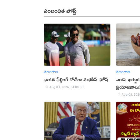
సంబంధిత పోస్ట్
తెలంగాణ
తెలంగాణ
భారత ఫీల్డింగ్ కోచ్‌గా శుభదీప్‌ ఘోష్‌
ఎండు ఖర్జూరత
ప్రయోజనాలు
Aug 03, 2026, 04:08 IST
Aug 03, 2026