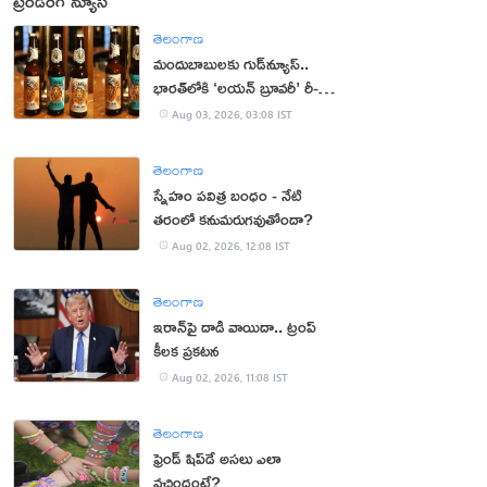
ట్రెండింగ్ న్యూస్
తెలంగాణ
మందుబాబులకు గుడ్‌న్యూస్..
భారత్‌లోకి ‘లయన్ బ్రూవరీ’ రీ-
ఎంట్రీ
Aug 03, 2026, 03:08 IST
తెలంగాణ
స్నేహం పవిత్ర బంధం - నేటి
తరంలో కనుమరుగవుతోందా?
Aug 02, 2026, 12:08 IST
తెలంగాణ
ఇరాన్‌పై దాడి వాయిదా.. ట్రంప్
కీలక ప్రకటన
Aug 02, 2026, 11:08 IST
తెలంగాణ
ఫ్రెండ్ షిప్‌డే అసలు ఎలా
వచ్చిందంటే?