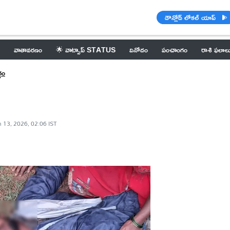
డౌన్లోడ్ లోకల్ యాప్
వాతావరణం
🌟 వాట్సాప్ STATUS
వినోదం
పంచాంగం
రాశి ఫలాల
గం
 13, 2026, 02:06 IST