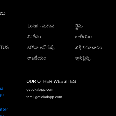
ీలు
Lokal - మగువ
క్రైమ్
వినోదం
జాతీయం
TATUS
కరోనా అప్‌డేట్స్
భక్తి సమాచారం
రాజకీయం
క్లాసిఫైడ్స్
OUR OTHER WEBSITES
getlokalapp.com
tamil.getlokalapp.com