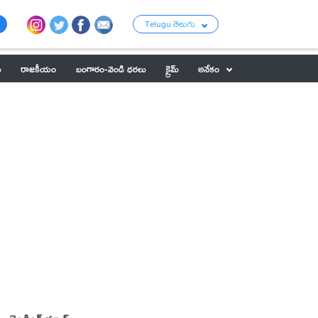
Telugu తెలుగు
ు
రాజకీయం
బంగారం-వెండి ధరలు
క్రైమ్
అనేకం