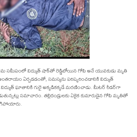
ామ సమీపంలో విద్యుత్ షాక్‌తో రెడ్డిబోయిన గోపి అనే యువకుడు మృతి
లో అంతరాయం ఏర్పడడంతో, సమస్యను పరిష్కరించడానికి విద్యుత్
ూ విద్యుత్ ఘాతానికి గురై అక్కడికక్కడే మరణించాడు. మీటర్ రీడర్‌గా
యపడుతున్నట్లు సమాచారం. తల్లిదండ్రులకు ఏకైక కుమారుడైన గోపి మృతితో
నిగిపోయారు.