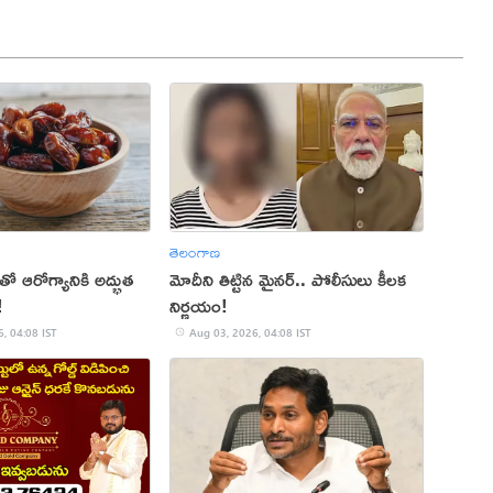
తెలంగాణ
ో ఆరోగ్యానికి అద్భుత
మోదీని తిట్టిన మైనర్.. పోలీసులు కీలక
!
నిర్ణయం!
, 04:08 IST
Aug 03, 2026, 04:08 IST