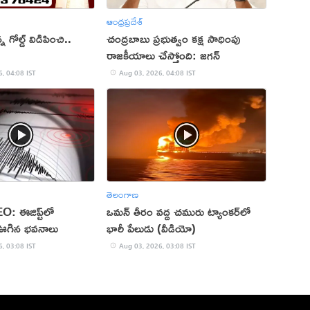
ఆంధ్రప్రదేశ్
 గోల్డ్ విడిపించి..
చంద్రబాబు ప్రభుత్వం కక్ష సాధింపు
రాజకీయాలు చేస్తోంది: జగన్
, 04:08 IST
Aug 03, 2026, 04:08 IST
తెలంగాణ
: ఈజిప్ట్‌లో
ఒమన్‌ తీరం వద్ద చమురు ట్యాంకర్‌లో
ఊగిన భవనాలు
భారీ పేలుడు (వీడియో)
, 03:08 IST
Aug 03, 2026, 03:08 IST