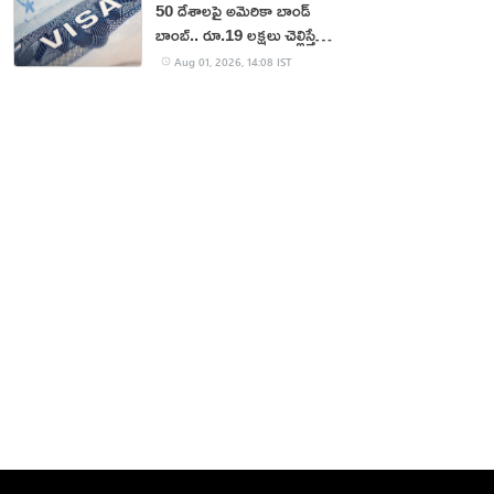
50 దేశాలపై అమెరికా బాండ్
బాంబ్.. రూ.19 లక్షలు చెల్లిస్తేనే
వీసా!
Aug 01, 2026, 14:08 IST