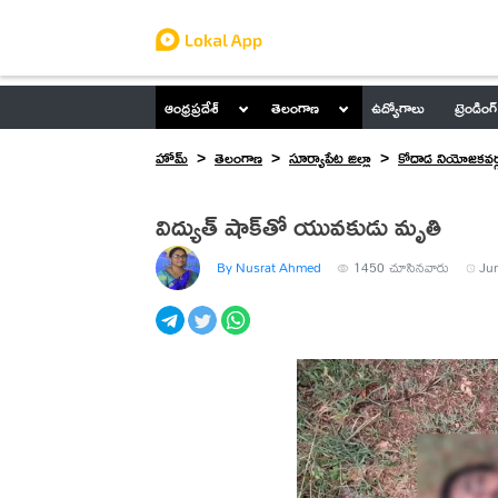
ఆంధ్రప్రదేశ్
తెలంగాణ
ఉద్యోగాలు
ట్రెండింగ్
హోమ్
తెలంగాణ
సూర్యాపేట జిల్లా
కోదాడ నియోజకవర్
విద్యుత్ షాక్‌తో యువకుడు మృతి
By Nusrat Ahmed
1450
చూసినవారు
Jun