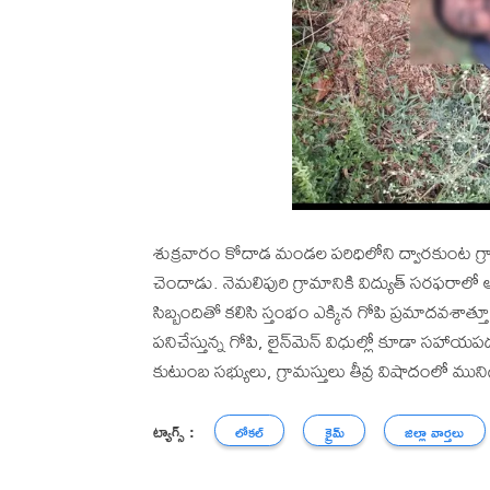
శుక్రవారం కోదాడ మండల పరిధిలోని ద్వారకుంట గ్ర
చెందాడు. నెమలిపురి గ్రామానికి విద్యుత్ సరఫరా
సిబ్బందితో కలిసి స్తంభం ఎక్కిన గోపి ప్రమాదవశాత్త
పనిచేస్తున్న గోపి, లైన్‌మెన్ విధుల్లో కూడా సహా
కుటుంబ సభ్యులు, గ్రామస్తులు తీవ్ర విషాదంలో ము
ట్యాగ్స్ :
లోకల్
క్రైమ్
జిల్లా వార్తలు