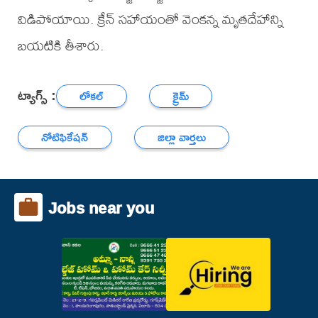
విడిపోయాయి. క్రేన్ సహాయంతో వెంకన్న మృతదేహాన్ని
బయటికి తీశారు.
ట్యాగ్స్ :
లోకల్
క్రైమ్
నోటిఫికేషన్
జిల్లా వార్తలు
Jobs near you