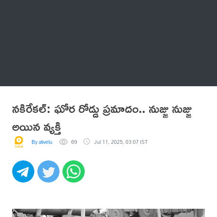
Thatstelugu
బిగ్ బాస్
అనేకం
నకిరేకల్: ఘోర రోడ్డు ప్రమాదం.. నుజ్జు నుజ్జు
అయిన వ్యక్తి
By alivelu
69
Jul 11, 2025, 03:07 IST