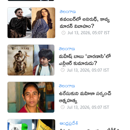
తెలంగాణ
నవంబర్‌లో అనిరుధ్, కావ్య
మారన్ వివాహం?
Jul 13, 2026, 05:07 IST
తెలంగాణ
మహేష్ బాబు ‘వారణాసి’లో
ఎన్టీఆర్ కుమారుడు?
Jul 13, 2026, 05:07 IST
తెలంగాణ
ఉరేసుకుని మహిళా సర్పంచ్
ఆత్మహత్య
Jul 13, 2026, 05:07 IST
ఆంధ్రప్రదేశ్