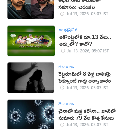
సమానం: చిరంజీవి
Jul 13, 2026, 05:07 IST
ఆంధ్రప్రదేశ్
అకౌంట్లలోకి రూ.13 వేలు..
అర్హులో? కాదో?
తెలుసుకోండిలా..
Jul 13, 2026, 05:07 IST
తెలంగాణ
రెస్ట్‌రూమ్‌లో 8 ఏళ్ల బాలికపై
సెక్యూరిటీ గార్డు అత్యాచారం
Jul 13, 2026, 05:07 IST
తెలంగాణ
చైనాలో మళ్లీ కరోనా.. జూన్‌లో
సుమారు 79 వేల కొత్త కేసులు
నమోదు
Jul 13, 2026, 05:07 IST