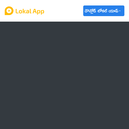
డౌన్లోడ్ లోకల్ యాప్
ఆంధ్రప్రదేశ్
తెలంగాణ
ఉద్యోగాలు
ట్రెండింగ్
వాతావరణం
బడ్జెట్ 2023-24
🌟 వాట్సాప్ STATUS