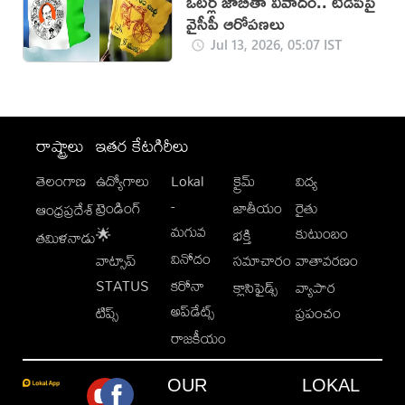
ఓటర్ల జాబితా వివాదం.. టీడీపీపై
వైసీపీ ఆరోపణలు
Jul 13, 2026, 05:07 IST
రాష్ట్రాలు
ఇతర కేటగిరీలు
తెలంగాణ
ఉద్యోగాలు
Lokal
క్రైమ్
విద్య
-
ట్రెండింగ్
జాతీయం
రైతు
ఆంధ్రప్రదేశ్
మగువ
కుటుంబం
🌟
భక్తి
తమిళనాడు
వినోదం
వాట్సాప్
సమాచారం
వాతావరణం
STATUS
కరోనా
క్లాసిఫైడ్స్
వ్యాపార
అప్‌డేట్స్
టిప్స్
ప్రపంచం
రాజకీయం
OUR
LOKAL