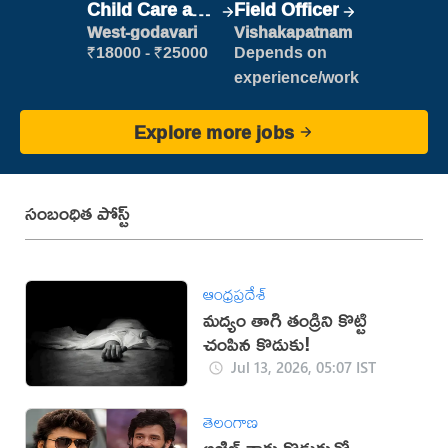
Child Care and
Field Officer
Patient care
West-godavari
Vishakapatnam
₹18000 - ₹25000
Depends on
experience/work
Explore more jobs
సంబంధిత పోస్ట్
ఆంధ్రప్రదేశ్
మద్యం తాగి తండ్రిని కొట్టి
చంపిన కొడుకు!
Jul 13, 2026, 05:07 IST
తెలంగాణ
అఖిల్‌ నాకు కొడుకుతో