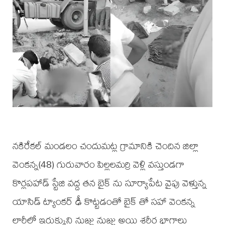
నకిరేకల్ మండలం చందుమట్ల గ్రామానికి చెందిన జిల్లా
వెంకన్న(48) గురువారం పిల్లలమర్రి వెళ్లి వస్తుండగా
కొర్లపహాడ్ స్టేజి వద్ద తన బైక్ ను సూర్యాపేట వైపు వెళ్తున్న
యాసిడ్ ట్యాంకర్ ఢీ కొట్టడంతో బైక్ తో సహా వెంకన్న
లారీలో ఇరుక్కుని నుజ్జు నుజ్జు అయి శరీర భాగాలు