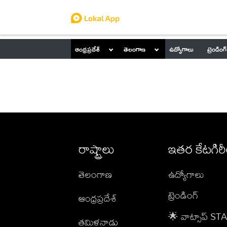
ఆంధ్రప్రదేశ్
తెలంగాణ
ఉద్యోగాలు
ట్రెండింగ్
రాష్ట్రాలు
ఇతర కేటగిర
తెలంగాణ
ఉద్యోగాలు
ట్రెండింగ్
ఆంధ్రప్రదేశ్
🌟 వాట్సాప్ S
తమిళనాడు