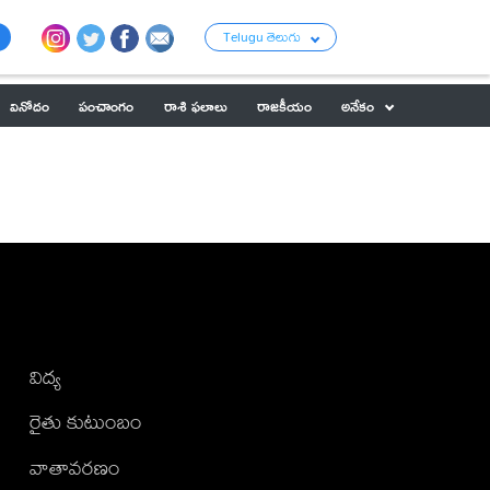
Telugu తెలుగు
వినోదం
పంచాంగం
రాశి ఫలాలు
రాజకీయం
అనేకం
విద్య
రైతు కుటుంబం
వాతావరణం