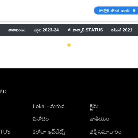
డౌన్లోడ్ లోకల్ యాప్
వాతావరణం
బడ్జెట్ 2023-24
🌟 వాట్సాప్ STATUS
ఐపీఎల్ 2021
ీలు
Lokal - మగువ
క్రైమ్
వినోదం
జాతీయం
TATUS
కరోనా అప్‌డేట్స్
భక్తి సమాచారం