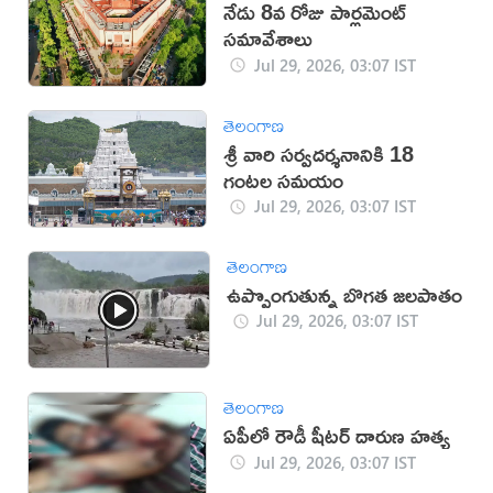
నేడు 8వ రోజు పార్లమెంట్
సమావేశాలు
Jul 29, 2026, 03:07 IST
తెలంగాణ
శ్రీ వారి సర్వదర్శనానికి 18
గంటల సమయం
Jul 29, 2026, 03:07 IST
తెలంగాణ
ఉప్పొంగుతున్న బొగత జలపాతం
Jul 29, 2026, 03:07 IST
తెలంగాణ
ఏపీలో రౌడీ షీటర్ దారుణ హత్య
Jul 29, 2026, 03:07 IST