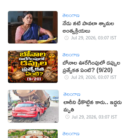
తెలంగాణ
నేడు నటి పావలా శ్యామల
అంత్యక్రియలు
Jul 29, 2026, 03:07 IST
తెలంగాణ
బోనాల ఊరేగింపులో డప్పుల
ప్రత్యేకత ఏంటి? (9/20)
Jul 29, 2026, 03:07 IST
తెలంగాణ
లారీని ఢీకొట్టిన కారు.. ఇద్దరు
మృతి
Jul 29, 2026, 03:07 IST
తెలంగాణ