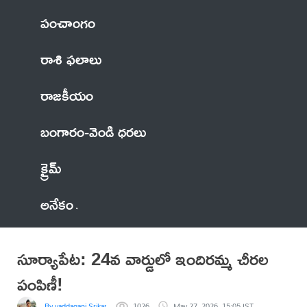
పంచాంగం
రాశి ఫలాలు
రాజకీయం
బంగారం-వెండి ధరలు
క్రైమ్
అనేకం
సూర్యాపేట: 24వ వార్డులో ఇందిరమ్మ చీరల
పంపిణీ!
By vaddagani Srikanth
1026
May 27, 2026, 15:05 IST