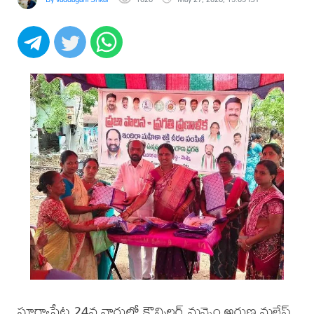
సూర్యాపేట 24వ వార్డులో కౌన్సిలర్ మన్నెం అరుణ మల్లేష్