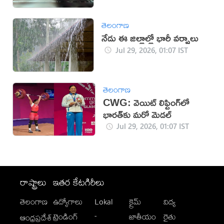
తెలంగాణ
నేడు ఈ జిల్లాల్లో భారీ వర్షాలు
Jul 29, 2026, 01:07 IST
తెలంగాణ
CWG: వెయిట్ లిఫ్టింగ్‌లో
భారత్‌కు మరో మెడల్
Jul 29, 2026, 01:07 IST
రాష్ట్రాలు
ఇతర కేటగిరీలు
తెలంగాణ
ఉద్యోగాలు
Lokal
క్రైమ్
విద్య
-
ట్రెండింగ్
జాతీయం
రైతు
ఆంధ్రప్రదేశ్