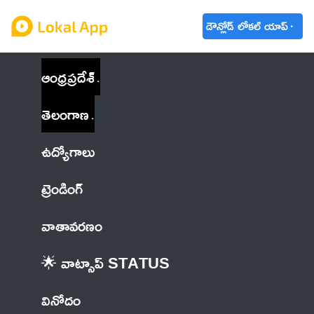
డౌన్లోడ్ లోకల్ యాప్
ఆంధ్రప్రదేశ్
తెలంగాణ
ఉద్యోగాలు
ట్రెండింగ్
వాతావరణం
🌟 వాట్సాప్ STATUS
వినోదం