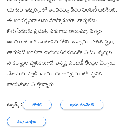
యాదవ్ ఆధ్వర్యంలో ఇందిరమ్మ చీరల పంపిణీ జరిగింది.
ఈ సందర్భంగా ఆమె మాట్లాడుతూ, వార్డులోని
నిరుపేదలకు ప్రభుత్వ పథకాలు అందిస్తూ, నిత్యం
అందుబాటులో ఉంటానని హామీ ఇచ్చారు. పారిశుద్ధ్యం,
తాగునీటి సరఫరా మెరుగుపరచడంతో పాటు, వృద్ధుల
సౌకర్యార్థం స్థానికంగానే పెన్షన్ల పంపిణీ కేంద్రం ఏర్పాటు
చేశామని వెల్లడించారు. ఈ కార్యక్రమంలో స్థానిక
నాయకులు పాల్గొన్నారు.
ట్యాగ్స్ :
లోకల్
ఇతర కంటెంట్
జిల్లా వార్తలు