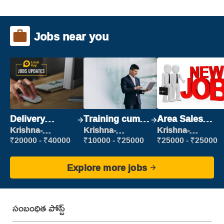
Jobs near you
Delivery
Training cum
Area Sales
Executive
Placement
Manager (Field
Krishna-
Krishna-
Krishna-
vijayawada
vijayawada
vijayawada
Sales)
₹20000 - ₹40000
₹10000 - ₹25000
₹25000 - ₹25000
Explore more jobs
సంబంధిత పోస్ట్