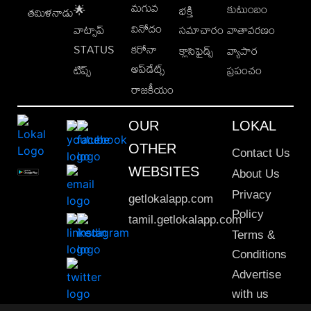
మగువ
కుటుంబం
🌟
భక్తి
తమిళనాడు
వినోదం
వాట్సాప్
సమాచారం
వాతావరణం
STATUS
కరోనా
క్లాసిఫైడ్స్
వ్యాపార
అప్‌డేట్స్
టిప్స్
ప్రపంచం
రాజకీయం
OUR
LOKAL
OTHER
Contact Us
WEBSITES
About Us
Privacy
getlokalapp.com
Policy
tamil.getlokalapp.com
Terms &
Conditions
Advertise
with us