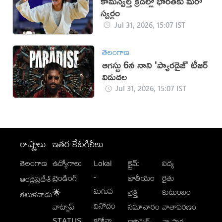
కామన్వెల్త్ క్రీడల్లో భారత్‌కు మరో
స్వర్ణం
Jul 31, 2026, 15:07 IST
తెలంగాణ
ఆగస్టు 6న నాని 'ప్యారడైజ్' టీజర్
విడుదల
Jul 31, 2026, 15:07 IST
రాష్ట్రాలు
ఇతర కేటగిరీలు
తెలంగాణ
ఉద్యోగాలు
Lokal
క్రైమ్
విద్య
-
ట్రెండింగ్
జాతీయం
రైతు
ఆంధ్రప్రదేశ్
మగువ
కుటుంబం
🌟
భక్తి
తమిళనాడు
వినోదం
వాట్సాప్
సమాచారం
వాతావరణం
STATUS
కరోనా
క్లాసిఫైడ్స్
వ్యాపార