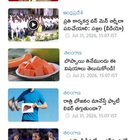
ఆంధ్రప్రదేశ్
ప్రతి కార్యకర్త వన్ మెన్ ఆర్మీలా
పనిచేయాలి: సజ్జల (వీడియో)
Jul 31, 2026, 15:07 IST
తెలంగాణ
బొప్పాయి తినేముందు ఈ
విషయాలు తెలుసుకోండి!
Jul 31, 2026, 15:07 IST
తెలంగాణ
రాత్రి భోజనం మానేస్తే ఫ్యాటీ
లివర్ తగ్గుతుందా?
Jul 31, 2026, 15:07 IST
తెలంగాణ