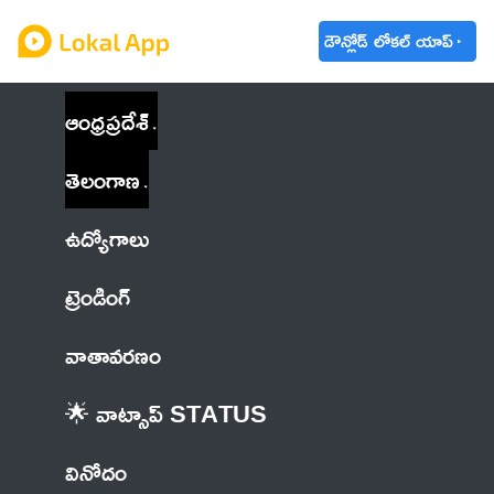
డౌన్లోడ్ లోకల్ యాప్
ఆంధ్రప్రదేశ్
తెలంగాణ
ఉద్యోగాలు
ట్రెండింగ్
వాతావరణం
🌟 వాట్సాప్ STATUS
వినోదం