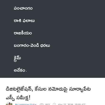
పంచాంగం
రాశి ఫలాలు
రాజకీయం
బంగారం-వెండి ధరలు
క్రైమ్
అనేకం
డిజిటలైజేషన్, కేసుల నమోదుపై సూర్యాపేట
ఎస్పీ సమీక్ష!
By vaddagani Srikanth
932
May 27, 2026, 15:05 IST