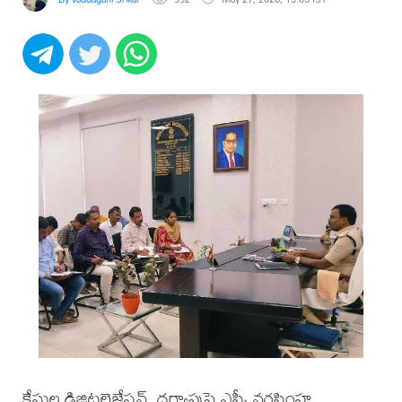
కేసుల డిజిటలైజేషన్, దర్యాప్తుపై ఎస్పీ నరసింహ