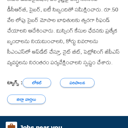
డీసీఆర్‌బీ, సైబర్, ఐటీ సిబ్బందితో సమీక్షించారు. రూ.50
వేల లోపు సైబర్ మోసాల బాధితులకు త్వరగా రీఫండ్
చేయాలని ఆదేశించారు. మిస్సింగ్ కేసుల ఛేదనకు ప్రత్యేక
బృందాలను నియమించాలని, కోర్టు వివరాలను
సీఎంఎస్‌లో అప్‌డేట్ చేస్తూ, నైట్ బీట్, పెట్రోలింగ్ జీపీఎస్
వ్యవస్థలను నిరంతరం పర్యవేక్షించాలని స్పష్టం చేశారు.
ట్యాగ్స్ :
లోకల్
పరిపాలన
జిల్లా వార్తలు
Jobs near you