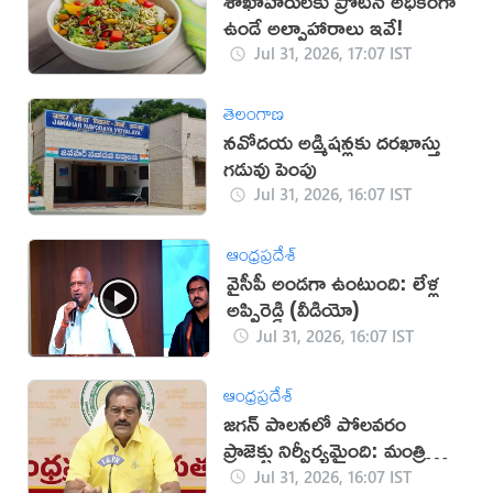
శాఖాహారులకు ప్రోటీన్ అధికంగా
ఉండే అల్పాహారాలు ఇవే!
Jul 31, 2026, 17:07 IST
తెలంగాణ
నవోదయ అడ్మిషన్లకు దరఖాస్తు
గడువు పెంపు
Jul 31, 2026, 16:07 IST
ఆంధ్రప్రదేశ్
వైసీపీ అండగా ఉంటుంది: లేళ్ల
అప్పిరెడ్డి (వీడియో)
Jul 31, 2026, 16:07 IST
ఆంధ్రప్రదేశ్
జగన్‌ పాలనలో పోలవరం
ప్రాజెక్టు నిర్వీర్యమైంది: మంత్రి
నిమ్మల
Jul 31, 2026, 16:07 IST